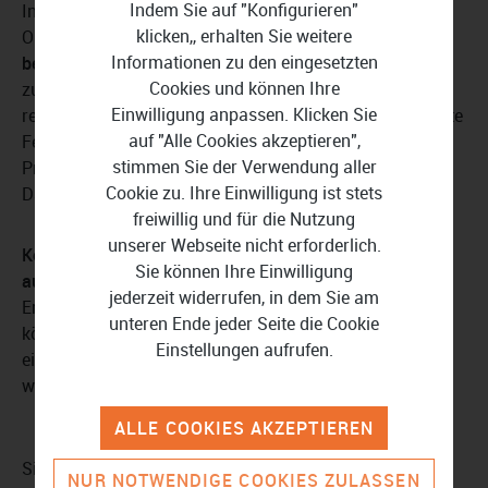
Indem Sie auf "Konfigurieren"
Innerhalb von Salesforce CRM können Sie Felder und
klicken,, erhalten Sie weitere
Objekte individuell anpassen. So erstellen Sie mühelos
Informationen zu den eingesetzten
benutzerdefinierte Felder
und Objekte und erfassen
Cookies und können Ihre
zusätzliche Informationen, die für Ihr Unternehmen
Einwilligung anpassen. Klicken Sie
relevant sind. Zum Beispiel können Sie benutzerdefinierte
auf "Alle Cookies akzeptieren",
Felder für spezifische Kundenattribute oder
stimmen Sie der Verwendung aller
Produktinformationen erstellen und diese in Ihren
Cookie zu. Ihre Einwilligung ist stets
Datensätzen anzeigen.
freiwillig und für die Nutzung
unserer Webseite nicht erforderlich.
Konfigurieren Sie Ihre Workflows
, indem Sie
Sie können Ihre Einwilligung
automatisierte Prozesse einrichten
, die auf bestimmte
jederzeit widerrufen, in dem Sie am
Ereignisse oder Bedingungen reagieren. Zum Beispiel
unteren Ende jeder Seite die Cookie
können Sie einen Workflow erstellen, der automatisch
Einstellungen aufrufen.
eine E-Mail-Benachrichtigung an Ihren Vertrieb sendet,
wenn ein neuer Lead erstellt wird.
ALLE COOKIES AKZEPTIEREN
Sie können auch einen Workflow ausarbeiten, der
NUR NOTWENDIGE COOKIES ZULASSEN