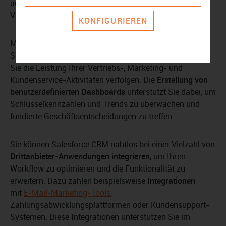
automatisch eine Aufgabe anfertigt, wenn ein
Verkaufsabschluss erfolgt.
KONFIGURIEREN
Mit der
Erstellung von Dashboards und Berichten
haben
Sie Ihre Daten in Echtzeit jederzeit im Blick. So können
Sie die Leistung Ihrer Vertriebs-, Marketing- und
Kundenservice-Aktivitäten verfolgen. Die
Erstellung von
benutzerdefinierten Dashboards
unterstützt Sie dabei, um
Schlüsselkennzahlen und Trends zu überwachen und
fundierte Geschäftsentscheidungen zu treffen.
Sie können Salesforce CRM nahtlos bei einer Vielzahl von
Drittanbieter-Anwendungen integrieren
, um Ihren
Workflow zu optimieren und die Funktionalität zu
erweitern. Dazu zählen beispielsweise
Integrationen
mit
E-Mail-Marketing-Tools
,
Zahlungsabwicklungsplattformen oder Kundensupport-
Systemen. Diese Integrationen unterstützen Sie im