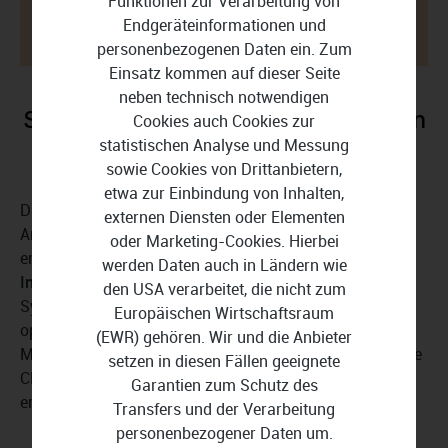
Funktionen zur Verarbeitung von
Endgeräteinformationen und
JETZT KOSTENLOS TESTEN
personenbezogenen Daten ein. Zum
Einsatz kommen auf dieser Seite
neben technisch notwendigen
So passen Sie Salesforce CRM Ihren
Cookies auch Cookies zur
statistischen Analyse und Messung
Bedürfnissen an
sowie Cookies von Drittanbietern,
etwa zur Einbindung von Inhalten,
Die Anpassung von Salesforce CRM an die spezifischen
externen Diensten oder Elementen
Anforderungen Ihres Unternehmens bringt einen
oder Marketing-Cookies. Hierbei
entscheidenden Vorteil mit sich: Mit der nahtlosen
werden Daten auch in Ländern wie
Integration in Ihre Geschäftsprozesse
können Sie das
den USA verarbeitet, die nicht zum
System optimal nutzen und Ihre Geschäftsprozesse
Europäischen Wirtschaftsraum
optimieren. Im Folgenden zeigen wir Ihnen einige
(EWR) gehören. Wir und die Anbieter
Möglichkeiten, wie Sie das volle Potenzial von Salesforce
setzen in diesen Fällen geeignete
CRM ausschöpfen und Ihre Geschäftsziele effektiv
Garantien zum Schutz des
erreichen können.
Transfers und der Verarbeitung
personenbezogener Daten um.