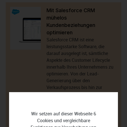
Mit Salesforce CRM
mühelos
Kundenbeziehungen
optimieren
Salesforce CRM ist eine
leistungsstarke Software, die
darauf ausgelegt ist, sämtliche
Aspekte des Customer Lifecycle
innerhalb Ihres Unternehmens zu
optimieren. Von der Lead-
Generierung über den
Verkaufsprozess bis hin zur
Kundenservice-Interaktion bietet
Salesforce CRM eine breite
Palette von Funktionen, die Ihnen
Wir setzen auf dieser Webseite 6
helfen, Ihre Geschäftsziele zu
Cookies und vergleichbare
erreichen.