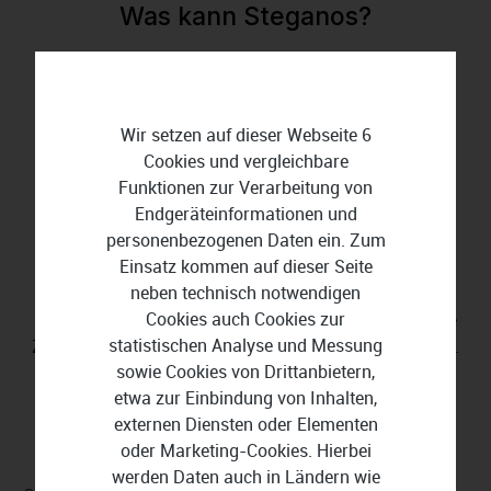
Was kann Steganos?
Passwörter erstellen
Wir setzen auf dieser Webseite 6
Erstellen Sie vielfältige und unknackbare
Cookies und vergleichbare
Passwortkombinationen mit dem
Steganos Passwort-
Funktionen zur Verarbeitung von
Manager 22
.
Endgeräteinformationen und
personenbezogenen Daten ein. Zum
Passwörter verwalten
Einsatz kommen auf dieser Seite
neben technisch notwendigen
Cookies auch Cookies zur
Verwalten Sie Passwörter per Mausklick und füllen Sie
statistischen Analyse und Messung
Zugangsdaten Ihrer Online-Accounts automatisch aus.
sowie Cookies von Drittanbietern,
etwa zur Einbindung von Inhalten,
Daten verschlüsseln
externen Diensten oder Elementen
oder Marketing-Cookies. Hierbei
Verschlüsseln Sie vertrauliche Daten wie
werden Daten auch in Ländern wie