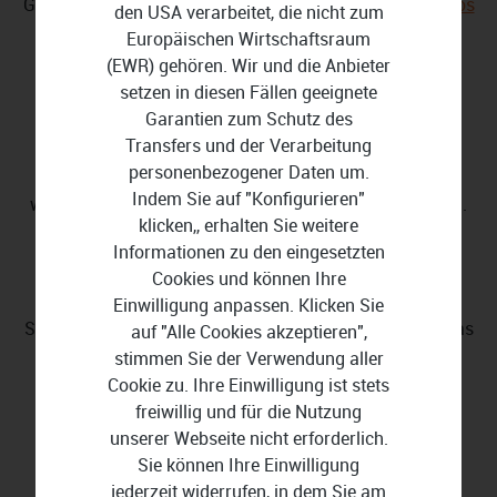
Geschäftsunterlagen und bewahren Sie diese in
Steganos
den USA verarbeitet, die nicht zum
Daten-Safe
sicher auf.
Europäischen Wirtschaftsraum
(EWR) gehören. Wir und die Anbieter
setzen in diesen Fällen geeignete
VPN einrichten
Garantien zum Schutz des
Transfers und der Verarbeitung
personenbezogener Daten um.
Die Erstellung eines VPNs gelingt mit Programmen
Indem Sie auf "Konfigurieren"
wie
Steganos VPN Online Shield
im schnell und einfach.
klicken,, erhalten Sie weitere
Informationen zu den eingesetzten
Digitale Privatsphäre schützen
Cookies und können Ihre
Einwilligung anpassen. Klicken Sie
Schützen Sie Ihre
digitale Privatsphäre
effektiv durch das
auf "Alle Cookies akzeptieren",
Blockieren von Social Tracking und Ländersperren.
stimmen Sie der Verwendung aller
Cookie zu. Ihre Einwilligung ist stets
freiwillig und für die Nutzung
Mobile Bedienung
unserer Webseite nicht erforderlich.
Sie können Ihre Einwilligung
Die Software bietet Schutz für Ihren Computer sowie
jederzeit widerrufen, in dem Sie am