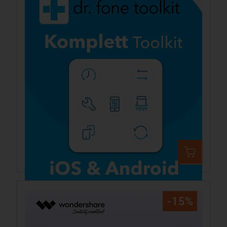
Wondershare Dr. Fone - Komplett Toolkit
151,99 €
214,19 €
-15%