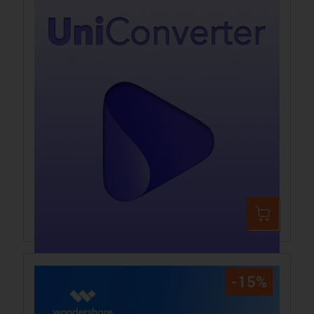
Wondershare UniConverter 17 Windows
79,99 €
95,19 €
-15%