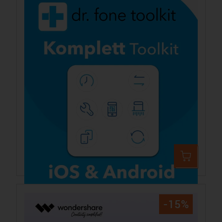
Wondershare Dr.Fone – Komplett Toolkit Mac
151,99 €
178,49 €
-15%