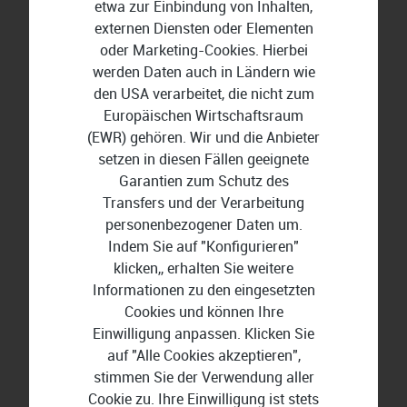
Was kann Wondershare?
etwa zur Einbindung von Inhalten,
externen Diensten oder Elementen
oder Marketing-Cookies. Hierbei
werden Daten auch in Ländern wie
Videobearbeitung
den USA verarbeitet, die nicht zum
Europäischen Wirtschaftsraum
Mit
Wondershare Filmora 15
bearbeiten Sie Ihre
(EWR) gehören. Wir und die Anbieter
eigenen Videos in beindruckender 4K-Qualität.
setzen in diesen Fällen geeignete
Garantien zum Schutz des
DVDs brennen
Transfers und der Verarbeitung
personenbezogener Daten um.
Indem Sie auf "Konfigurieren"
Erstellen, bearbeiten und brennen Sie professionelle
klicken,, erhalten Sie weitere
DVDs mit dem Wondershare DVD Creator.
Informationen zu den eingesetzten
Cookies und können Ihre
Medien konvertieren
Einwilligung anpassen. Klicken Sie
auf "Alle Cookies akzeptieren",
Dank Programmen wie dem
UniConverter für
stimmen Sie der Verwendung aller
Mac
konvertieren Sie mehr als 1.000
Cookie zu. Ihre Einwilligung ist stets