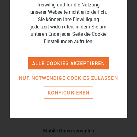
Medienformate.
freiwillig und für die Nutzung
unserer Webseite nicht erforderlich.
Sie können Ihre Einwilligung
jederzeit widerrufen, in dem Sie am
Für alle Betriebssysteme
unteren Ende jeder Seite die Cookie
Einstellungen aufrufen.
Die Programme von Wondershare erhalten Sie als
Version für die Betriebssysteme macOS, iOS,
ALLE COOKIES AKZEPTIEREN
Android und Windows.
NUR NOTWENDIGE COOKIES ZULASSEN
Datenrettung
KONFIGURIEREN
Mit Wondershare retten Sie sensible Daten von
Ihren Geräten und stellen sie wieder her, bevor es zu
spät ist.
Mobile Daten verwalten