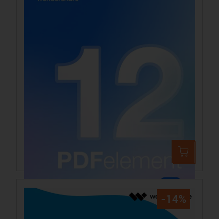
Wondershare PDFelement 12
159,99 €
189,21 €
-14%