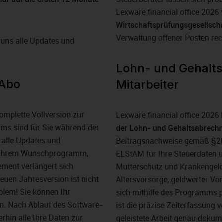
Lexware financial office 2026 
Wirtschaftsprüfungsgesellsch
Verwaltung offener Posten rec
 uns alle Updates und
Lohn- und Gehalts
-Abo
Mitarbeiter
omplette Vollversion zur
Lexware financial office 2026 
ms sind für Sie während der
der Lohn- und Gehaltsabrech
 alle Updates und
Beitragsnachweise gemäß §20
it Ihrem Wunschprogramm,
ELStAM für Ihre Steuerdaten 
ement verlängert sich
Mutterschutz und Krankengeld.
euen Jahresversion ist nicht
Altersvorsorge, geldwerter V
blem! Sie können Ihr
sich mithilfe des Programms p
n. Nach Ablauf des Software-
ist die präzise Zeiterfassung 
rhin alle Ihre Daten zur
geleistete Arbeit genau dokum