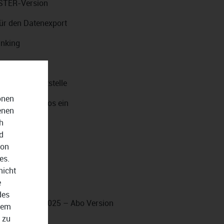
ELSTER-Version
für den Datenexport
anking
ng
 eShop-Schnittstelle
onen
en reibungslos ein
enen
h
t GiroCode
d
von
es.
nicht
e
ifikat
des
ncial office 2025 – Abo Version
dem
 zu