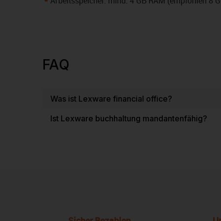
Arbeitsspeicher: mind. 4 GB RAM (empfohlen 8 
FAQ
Was ist Lexware financial office?
Ist Lexware buchhaltung mandantenfähig?
Sicher Bezahlen
U