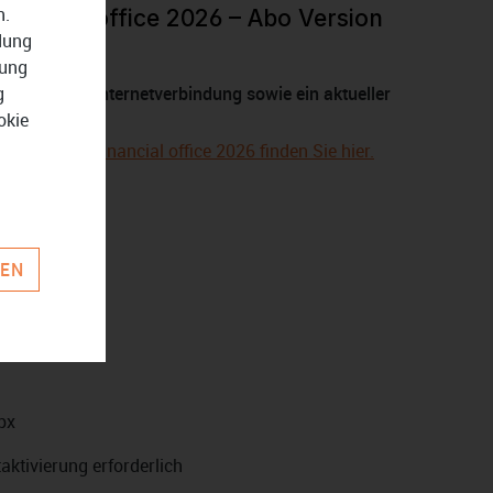
n.
inancial office 2026 – Abo Version
ndung
zung
g
 sind eine Internetverbindung sowie ein aktueller
okie
u Lexware financial office 2026 finden Sie hier.
REN
px
ktivierung erforderlich