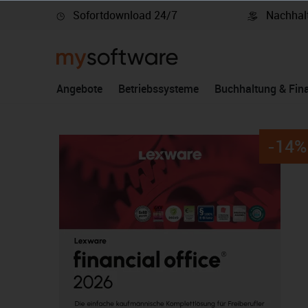
Sofortdownload 24/7
Nachhalt
springen
Zur Hauptnavigation springen
Angebote
Betriebssysteme
Buchhaltung & Fin
-14%