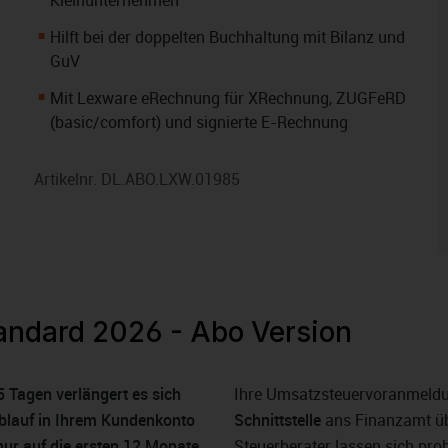
Kleinunternehmen
Hilft bei der doppelten Buchhaltung mit Bilanz und
GuV
Mit Lexware eRechnung für XRechnung, ZUGFeRD
(basic/comfort) und signierte E-Rechnung
Artikelnr.
DL.ABO.LXW.01985
tandard 2026 - Abo Version
 Tagen verlängert es sich
Ihre Umsatzsteuervoranmeldu
Ablauf in Ihrem Kundenkonto
Schnittstelle
ans Finanzamt üb
nur auf die ersten 12 Monate
Steuerberater lassen sich pro