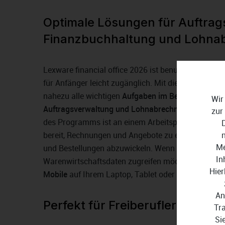
Optimale Lösungen für Auftrag
Finanzbuchhaltung und Lohna
Lexware financial office 2026 ist benutzerfreundlic
für Anfänger leicht zugänglich. Mit dieser Untern
nahezu alle wichtigen
Aufgaben im Bereich Finanz
Wir
Auftragsverwaltung und Lohnabrechnung mühelos
zur
des Programms ist an einem Arbeitsplatz möglich, 
bereit, Rechnungen und Angebote zu erstellen, Ihr
Me
und Bestellungen abzuwickeln. Wenn Sie auch unte
In
Warenwirtschaftsdaten zugreifen möchten, steht I
Hier
Mobile
auf Ihrem Laptop, Tablet oder Smartphone 
An
Perfekt für Freiberufler und K
Tr
Si