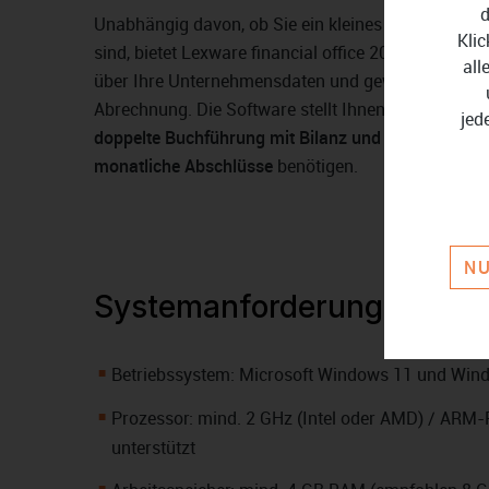
d
Unabhängig davon, ob Sie ein kleines Unternehmen le
Klic
sind, bietet Lexware financial office 2026 Ihnen e
all
über Ihre Unternehmensdaten und gewährleistet ein
Abrechnung. Die Software stellt Ihnen alles zur Ver
jed
doppelte Buchführung mit Bilanz und Gewinn-und
monatliche Abschlüsse
benötigen.
NU
Systemanforderungen
Betriebssystem: Microsoft Windows 11 und Wind
Prozessor: mind. 2 GHz (Intel oder AMD) / ARM-
unterstützt