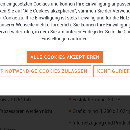
en eingesetzten Cookies und können Ihre Einwilligung anpasse
Hinweis zu Lexware f
iten oder freiberuflich tätig
ken Sie auf "Alle Cookies akzeptieren", stimmen Sie der Verwe
Download:
inen umfassenden Überblick
er Cookie zu. Ihre Einwilligung ist stets freiwillig und für die Nut
e sichere und korrekte
unserer Webseite nicht erforderlich. Sie können Ihre Einwilligun
Für den Einsatz des Programms
fügung, was Sie für die
erzeit widerrufen, in dem Sie am unteren Ende jeder Seite die Co
Webbrowser notwendig
.
-Verlust-Rechnung
sowie für
Einstellungen aufrufen.
Weiterführende Informationen z
ALLE COOKIES AKZEPTIEREN
R NOTWENDIGE COOKIES ZULASSEN
KONFIGURIE
ows 10 (64 bit)
Festplatte: mind. 20 GB
Prozessoren werden nicht
Grafik: mind. 1.280 x 1.024 
Internetzugang und Produkta