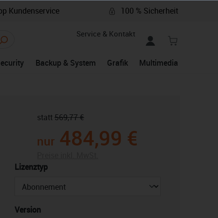
p Kundenservice
100 % Sicherheit
Service & Kontakt
Security
Backup & System
Grafik
Multimedia
statt
569,77 €
484,99 €
nur
Preise inkl. MwSt.
auswählen
Lizenztyp
auswählen
Version