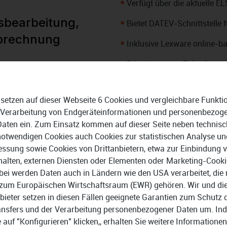
Verfügt über die aktuelle 
sbearbeitung,
Bietet DATEV-Schnittstelle 
brechnung
Inklusive Lexware online-b
Erlaubt genaue Zeiterfassu
h, übersichtlich und besonders
ehmenssoftware können Sie
Liefert eine standardisierte
buchhaltung,
 setzen auf dieser Webseite 6 Cookies und vergleichbare Funkti
Bindet MS Office Anwendung
 bewältigen
. Die Installation
 Verarbeitung von Endgeräteinformationen und personenbezog
und danach sind Sie sofort
Daten ein. Zum Einsatz kommen auf dieser Seite neben technisc
Erlaubt Rechnungsdruck mi
notwendigen Cookies auch Cookies zur statistischen Analyse un
e Lagerbestände zu verwalten
Mit Betriebsprüfer-Export
ssung sowie Cookies von Drittanbietern, etwa zur Einbindung 
rwegs auf Ihre
halten, externen Diensten oder Elementen oder Marketing-Cooki
hnen das
integrierte Lexware
GoBD-testiert
bei werden Daten auch in Ländern wie den USA verarbeitet, die 
zur Verfügung.
zum Europäischen Wirtschaftsraum (EWR) gehören. Wir und di
Ausgezeichnet mit GKV-Zert
bieter setzen in diesen Fällen geeignete Garantien zum Schutz 
leinunternehmer
Nachfolger von Lexware fina
ansfers und der Verarbeitung personenbezogener Daten um. In
e auf "Konfigurieren" klicken,, erhalten Sie weitere Informationen