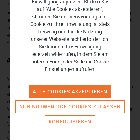
Einwilligung anpassen. Klicken Sie
Projekts. Die strukturierte Ausgabe mit Bezeichnungen
auf "Alle Cookies akzeptieren",
und Mengen erleichtert die Dokumentation, Abstimmung
stimmen Sie der Verwendung aller
und Weitergabe von Planungsunterlagen. Dadurch eignet
Cookie zu. Ihre Einwilligung ist stets
sich die Software nicht nur für die Konstruktion, sondern
freiwillig und für die Nutzung
auch für die professionelle Aufbereitung von
unserer Webseite nicht erforderlich.
Projektdaten.
Sie können Ihre Einwilligung
jederzeit widerrufen, in dem Sie am
Arbeiten mit Assistenten
unteren Ende jeder Seite die Cookie
Einstellungen aufrufen.
Ashampoo 3D CAD Architecture 14 setzt auf eine
übersichtlich strukturierte Benutzeroberfläche mit logisch
ALLE COOKIES AKZEPTIEREN
angeordneten Werkzeugen. Sie können zwischen
klassischer Werkzeugleiste und moderner Ribbon-
NUR NOTWENDIGE COOKIES ZULASSEN
Ansicht wählen. Zahlreiche Eingabehilfen und Assistenten
unterstützen bei komplexen Aufgaben wie
KONFIGURIEREN
Dachkonstruktionen, Geländeplanung oder technischen
Installationen. Ergänzend stehen Funktionen zum
Spiegeln von 2D-Symbolen und 3D-Objekten zur