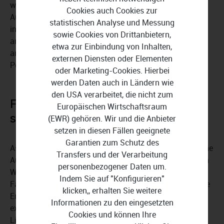
werden. Innerhalb festgelegter Flächen lassen sich
Cookies auch Cookies zur
Ausschlusszonen bestimmen, in denen keine Module
statistischen Analyse und Messung
installiert werden sollen. Die komplette Anlage kann
sowie Cookies von Drittanbietern,
anschließend mit wenigen Mausklicks eingefügt und
etwa zur Einbindung von Inhalten,
angepasst werden. Reihenabstände, Ausrichtung und
externen Diensten oder Elementen
Positionierung bleiben dabei flexibel.
oder Marketing-Cookies. Hierbei
werden Daten auch in Ländern wie
den USA verarbeitet, die nicht zum
Flächenauswertungen und
Europäischen Wirtschaftsraum
strukturierte Projektdokumentation
(EWR) gehören. Wir und die Anbieter
setzen in diesen Fällen geeignete
Garantien zum Schutz des
Ashampoo 3D CAD Architecture 14 unterstützt zahlreiche
Transfers und der Verarbeitung
Auswertungen für unterschiedliche Flächentypen. Neben
personenbezogener Daten um.
Wohnflächen können Boden-, Wand-, Decken- und
Indem Sie auf "Konfigurieren"
Fassadenflächen ermittelt und dokumentiert werden. Die
klicken,, erhalten Sie weitere
Ergebnisse lassen sich als PDF-, RTF- oder Excel-Datei
Informationen zu den eingesetzten
exportieren. Darüber hinaus erstellt die Anwendung
Cookies und können Ihre
Listen aller verwendeten 2D-Symbole innerhalb eines