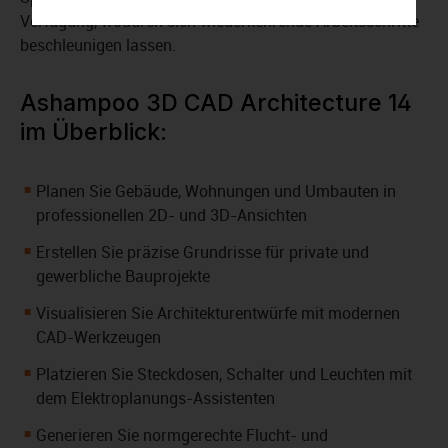
Verfügung, wodurch sich wiederkehrende Arbeitsschritte
beschleunigen lassen.
Ashampoo 3D CAD Architecture 14
im Überblick:
Planen Sie Gebäude, Wohnungen und Umbauten in
professionellen 2D- und 3D-Ansichten
Erstellen Sie präzise Grundrisse für private und
gewerbliche Bauprojekte
Visualisieren Sie Architekturentwürfe mit modernen
CAD-Werkzeugen
Platzieren Sie Steckdosen, Schalter und Leuchten mit
dem Elektroplanungs-Assistenten
Generieren Sie normgerechte Flucht- und