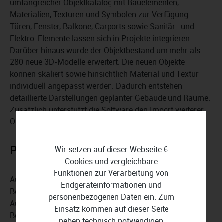
umfangreicher Objektkatalog mit Bauelementen,
Materialien, Texturen und Symbolen zur Verfügung.
Türen, Fenster, Balkone, Carports sowie Sanitär- und
Elektro-Elemente lassen sich in Projekte integrieren.
Darüber hinaus wurde der Objektbestand um mehr als
280 neue 3D-Modelle erweitert. Die neuen Objekte
können skaliert sowie hinsichtlich Material und Textur
individuell angepasst werden. Dadurch entstehen
detaillierte Darstellungen geplanter Gebäude und Räume.
Zusätzlich unterstützt die Software den Import weiterer
Objekte über die Formate SketchUp und Collada.
Photovoltaik-Anlagen planen
Wir setzen auf dieser Webseite 6
Cookies und vergleichbare
Funktionen zur Verarbeitung von
Auch die Planung von Photovoltaik-Anlagen ist
Endgeräteinformationen und
Bestandteil von Ashampoo 3D CAD Architecture 14. Für
personenbezogenen Daten ein. Zum
Aufdach- und Flachdachanlagen können geeignete
Einsatz kommen auf dieser Seite
Bereiche definiert und Solarmodule gezielt positioniert
neben technisch notwendigen