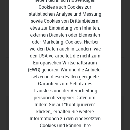
neben technisch notwendigen
Mirroring und die Spiegelung von
Cookies auch Cookies zur
Festplatten unter Windows 10.
statistischen Analyse und Messung
Erfahren Sie Vor- und Nachteile
sowie Cookies von Drittanbietern,
verschiedener Methoden sowie
etwa zur Einbindung von Inhalten,
wichtige Vorbereitungen vor der
externen Diensten oder Elementen
Spiegelung.
oder Marketing-Cookies. Hierbei
werden Daten auch in Ländern wie
Festplatte spiegeln
den USA verarbeitet, die nicht zum
Europäischen Wirtschaftsraum
(EWR) gehören. Wir und die Anbieter
Darum müssen Festplatten
setzen in diesen Fällen geeignete
formatieren werden
Garantien zum Schutz des
Transfers und der Verarbeitung
personenbezogener Daten um.
Indem Sie auf "Konfigurieren"
Vorteile für die Festplattenformatierung:
klicken,, erhalten Sie weitere
Informationen zu den eingesetzten
PC-Leistung optimieren
Cookies und können Ihre