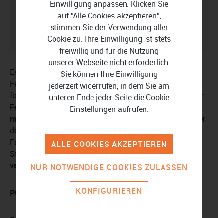
Einwilligung anpassen. Klicken Sie
Virenbefall eliminieren
auf "Alle Cookies akzeptieren",
stimmen Sie der Verwendung aller
Computer zurücksetzen
Cookie zu. Ihre Einwilligung ist stets
freiwillig und für die Nutzung
unserer Webseite nicht erforderlich.
Es gibt mehrere Gründe, die für das Formatieren einer
Sie können Ihre Einwilligung
Festplatte sprechen. Grundsätzlich ist das Festplatte
jederzeit widerrufen, in dem Sie am
formatieren immer dann notwendig,
wenn Daten von der
unteren Ende jeder Seite die Cookie
Festplatte restlos und zuverlässig entfernt werden
Einstellungen aufrufen.
müssen
. Das ist zum Beispiel bei einem Virenangriff oder
dem Verkauf eines Gerätes der Fall. Andererseits ist die
Formatierung auch ein geschätztes Werkzeug, um
ALLE COOKIES AKZEPTIEREN
Strukturen zu ordnen
und
die Gerätegeschwindigkeit zu
verbessern
.
NUR NOTWENDIGE COOKIES ZULASSEN
KONFIGURIEREN
PC-Leistung optimieren