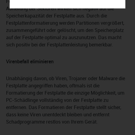
Fehlerhafte Partitionen oder eine unvorteilhafte
Aufteilung der Sektoren wirken sich negativ auf die
Speicherkapazität der Festplatte aus. Durch die
Festplattenformatierung werden Partitionen vergrößert,
zusammengeführt oder gelöscht, um den Speicherplatz
auf der Festplatte optimal zu auszunutzen. Das macht
sich positiv bei der Festplattenleistung bemerkbar.
Virenbefall eliminieren
Unabhängig davon, ob Viren, Trojaner oder Malware die
Festplatte angegriffen haben, oftmals ist die
Formatierung der Festplatte die einzige Möglichkeit, um
PC-Schädlinge vollständig von der Festplatte zu
entfernen. Das Formatieren der Festplatte stellt sicher,
dass keine Viren unentdeckt bleiben und entfernt
Schadprogramme restlos von Ihrem Gerät.