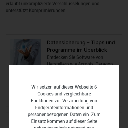
erlaubt unkomplizierte Verschlüsselungen und
unterstützt Komprimierungen.
Datensicherung – Tipps und
Programme im Überblick
Entdecken Sie Software von
Herstellern wie Acronis, Paragon
oder Nero die Privatanwendern
und kleinen Unternehmen auf
günstige Weise beim Erstellen
Wir setzen auf dieser Webseite 6
schneller Backups helfen.
Cookies und vergleichbare
Daten sichern
Funktionen zur Verarbeitung von
Endgeräteinformationen und
personenbezogenen Daten ein. Zum
Festplatte spiegeln
Einsatz kommen auf dieser Seite
Der Ratgeber erklärt Ihnen Disk