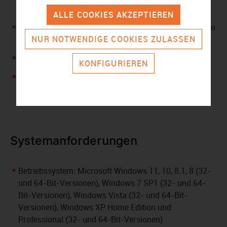
andere Geräte
ALLE COOKIES AKZEPTIEREN
Ermöglicht die Archivierung und Wiederherstellung von
NUR NOTWENDIGE COOKIES ZULASSEN
Dateien in einem Cloud-Dienst
Synchronisiert Dateien
KONFIGURIEREN
Bietet Image-Schutz
Systemanforderungen
Betriebssystem: Microsoft Windows 11, 10, 8.1, 8 (32-
und 64-Bit-Versionen), Windows 7 SP1 (32- und 64-
Bit-Versionen), Windows Vista (32- und 64-Bit-
Versionen), Windows XP Home Edition und
Professional (32- und 64-Bit-Versionen)