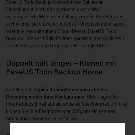
EaseUS Todo Backup Home binnen Sekunden
Einstellungen und Informationen durch eine
unkomplizierte Wiederherstellung zurück. Ihre Backups
archivieren Sie entweder lokal, auf Wechseldatenträgern
oder in einem gängigen Cloud-Dienst. EaseUS Todo
Backup Home ermöglicht unter anderem das Speichern
auf den Servern von Dropbox oder Google Drive.
Doppelt hält länger – Klonen mit
EaseUS Todo Backup Home
Erstellen Sie
Kopien Ihrer internen und externen
Datenträger oder Ihrer Konfiguration
. Übertragen Sie
Inhalte blitzschnell auf ein anderes Speichermedium und
klonen Sie Ihre Festplatte oder SSD, um ein exaktes
Abbild Ihres Systems zu erstellen.