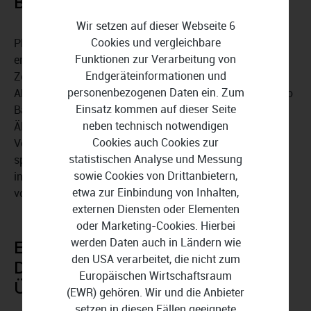
Backup-Vielfalt für Ihre Daten
Wir setzen auf dieser Webseite 6
Cookies und vergleichbare
Planen Sie die automatische Ausführung von Backups
Funktionen zur Verarbeitung von
entweder ereignisbasiert oder in definierten
Endgeräteinformationen und
Zeitintervallen wie täglich, wöchentlich und monatlich.
personenbezogenen Daten ein. Zum
Abhängig von Ihren Anforderungen erlaubt EaseUS Todo
Einsatz kommen auf dieser Seite
Backup Home inkrementelle oder differenzielle Backups.
neben technisch notwendigen
Ältere Dateikopien sichert die Software als alternative
Cookies auch Cookies zur
Version oder überschreibt sie, um Speicherplatz zu
statistischen Analyse und Messung
sparen. Sensible Informationen sichern Sie mit dem
sowie Cookies von Drittanbietern,
integrierten
Passwortschutz
und einer
Verschlüsselung
etwa zur Einbindung von Inhalten,
vor unberechtigten Zugriffen.
externen Diensten oder Elementen
oder Marketing-Cookies. Hierbei
werden Daten auch in Ländern wie
EaseUS Todo Backup Home
den USA verarbeitet, die nicht zum
Dauerversion Download in der
Europäischen Wirtschaftsraum
Übersicht:
(EWR) gehören. Wir und die Anbieter
setzen in diesen Fällen geeignete