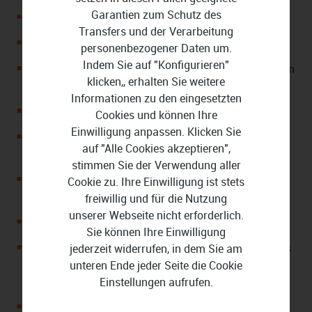
Garantien zum Schutz des
Lizenz für Verwendung auf 1 Windows-PC
Transfers und der Verarbeitung
Unbegrenzte Dauerversion
personenbezogener Daten um.
Indem Sie auf "Konfigurieren"
Software für die Datenrettung und Datensicherung von
klicken,, erhalten Sie weitere
Privatnutzern
Informationen zu den eingesetzten
Mit Sicherheitszone zum Schutz vor Ransomware
Cookies und können Ihre
Einwilligung anpassen. Klicken Sie
Sichert Dateien, Ordner, Partitionen, Festplatten und
auf "Alle Cookies akzeptieren",
Systeme
stimmen Sie der Verwendung aller
Eignet sich zur schnellen Wiederherstellung nach
Cookie zu. Ihre Einwilligung ist stets
einem Crash
freiwillig und für die Nutzung
unserer Webseite nicht erforderlich.
Erstellt Sicherungen nach flexiblen Backup-Strategien
Sie können Ihre Einwilligung
Unterstützt Hot Backups während des Systembetriebs
jederzeit widerrufen, in dem Sie am
sowie vollständige, differentielle und inkrementelle
unteren Ende jeder Seite die Cookie
Sicherung
Einstellungen aufrufen.
Klont Festplatten und Systeme und überträgt sie auf