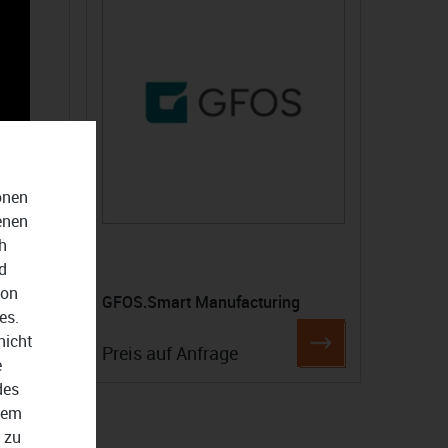
onen
enen
h
d
von
GFOS.Smart Manufacturing
es.
nicht
Preis auf Anfrage
e
des
dem
 zu