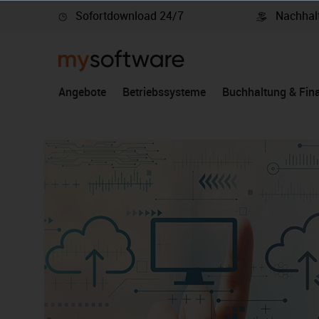
Sofortdownload 24/7
Nachhalt
springen
Zur Hauptnavigation springen
Angebote
Betriebssysteme
Buchhaltung & Fin