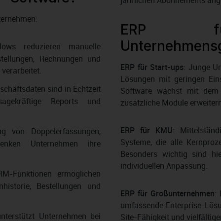
jährlichen Abonnements ang
nternehmen:
ERP für
Unternehmens
flows reduzieren manuelle
stellungen, Rechnungen und
ERP für Start-ups
: Junge Un
verarbeitet.
Lösungen mit geringen Eins
eschäftsdaten sind in Echtzeit
Software wächst mit dem
sagekräftige Reports und
zusätzliche Module erweitern
ERP für KMU
: Mittelstän
g von Doppelerfassungen,
Systeme, die alle Kernproz
senken Unternehmen ihre
Besonders wichtig sind hi
individuellen Anpassung.
CRM-Funktionen ermöglichen
historie, Bestellungen und
ERP für Großunternehmen
:
umfassende Enterprise-Lösu
nterstützt Unternehmen bei
Site-Fähigkeit und vielfälti