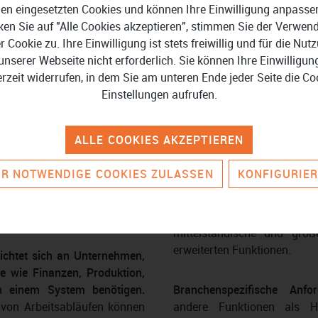
en eingesetzten Cookies und können Ihre Einwilligung anpasse
ken Sie auf "Alle Cookies akzeptieren", stimmen Sie der Verwe
tzliche Ratgeber & Produktverglei
er Cookie zu. Ihre Einwilligung ist stets freiwillig und für die Nut
unserer Webseite nicht erforderlich. Sie können Ihre Einwilligun
erzeit widerrufen, in dem Sie am unteren Ende jeder Seite die Co
Einstellungen aufrufen.
perations mit KI-Assistent
Omnichannel-Lager
synchronisieren
ALLE COOKIES AKZEPTIEREN
R NOTWENDIGE COOKIES ZULASSEN
KONFIGURIE
äftsprozesse
Unternehmensgröße
: Währ
schlanke, kosteneffizie
imieren
mittelständische und gro
erweiterten Funktionen.
ichtet sich an Unternehmen,
e wie Finanzen, Produktion,
in einem System benötigen.
Branchenspezifische Anfo
 von Arbeitsabläufen können
andere Funktionen als Ha