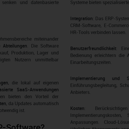
n senken und datenbasierte
Systeme bieten spezialisier
Integration
: Das ERP-System
CRM-Software, E-Commerce
HR-Tools verbinden lassen.
ehmensbereiche miteinander
e Abteilungen
. Die Software
Benutzerfreundlichkeit
: Ein
kauf, Produktion, Lager und
Bedienung erleichtern die 
gten Nutzern unmittelbar
Einarbeitungszeiten.
Implementierung und S
ngen
, die lokal auf eigenen
Einführungsbegleitung, Sc
asierte SaaS-Anwendungen
Anbieters.
en bieten den Vorteil der
sten
, da Updates automatisch
Kosten
: Berücksichti
otwendig ist.
Implementierungskosten,
Anpassungen. Cloud-Lös
RP-Software?