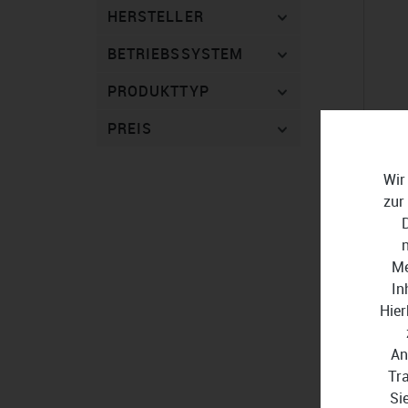
HERSTELLER
BETRIEBSSYSTEM
PRODUKTTYP
PREIS
Wir
zur
Me
Xent
In
Hier
99,
An
Tr
Si