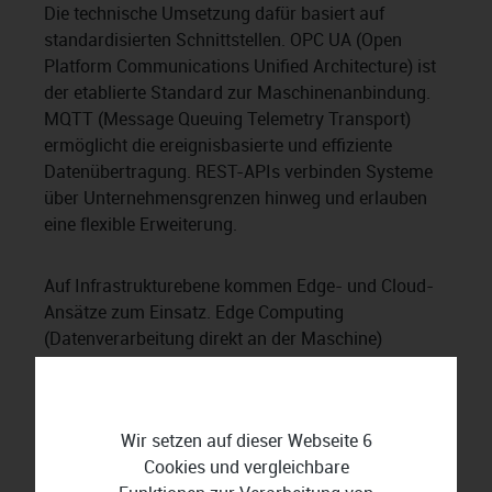
Die technische Umsetzung dafür basiert auf
standardisierten Schnittstellen. OPC UA (Open
Platform Communications Unified Architecture) ist
der etablierte Standard zur Maschinenanbindung.
MQTT (Message Queuing Telemetry Transport)
ermöglicht die ereignisbasierte und effiziente
Datenübertragung. REST-APIs verbinden Systeme
über Unternehmensgrenzen hinweg und erlauben
eine flexible Erweiterung.
Auf Infrastrukturebene kommen Edge- und Cloud-
Ansätze zum Einsatz. Edge Computing
(Datenverarbeitung direkt an der Maschine)
reduziert Latenzen und entlastet zentrale Systeme.
Cloud-Umgebungen ermöglichen skalierbare
Analysen und standortübergreifende Auswertungen.
Wir setzen auf dieser Webseite 6
Cookies und vergleichbare
IT- und OT-Security
: Die Absicherung der OT-Ebene