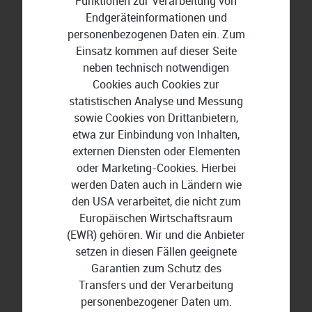
Funktionen zur Verarbeitung von
gewinnt mit zunehmender Vernetzung erheblich an
Endgeräteinformationen und
Bedeutung. Netzwerktrennung und rollenbasierte
personenbezogenen Daten ein. Zum
Zugriffskonzepte sind Basismaßnahmen. Darüber
Einsatz kommen auf dieser Seite
hinaus sind folgende Punkte praxisrelevant:
neben technisch notwendigen
Cookies auch Cookies zur
Zero-Trust-Architektur
: Kein System und kein
statistischen Analyse und Messung
Nutzer erhält automatisch Vertrauen, nur weil er
sowie Cookies von Drittanbietern,
sich im internen Netzwerk befindet. Jeder Zugriff
etwa zur Einbindung von Inhalten,
wird geprüft.
externen Diensten oder Elementen
oder Marketing-Cookies. Hierbei
OT-Patching
: Sicherheitsupdates für
werden Daten auch in Ländern wie
Steuerungssysteme müssen strukturiert
den USA verarbeitet, die nicht zum
eingeplant werden, ohne die Produktion zu
Europäischen Wirtschaftsraum
gefährden.
(EWR) gehören. Wir und die Anbieter
SIEM-Integration
: Ein Security Information and
setzen in diesen Fällen geeignete
Event Management System (SIEM) überwacht
Garantien zum Schutz des
Netzwerkaktivitäten und erkennt Anomalien in
Transfers und der Verarbeitung
Echtzeit.
personenbezogener Daten um.