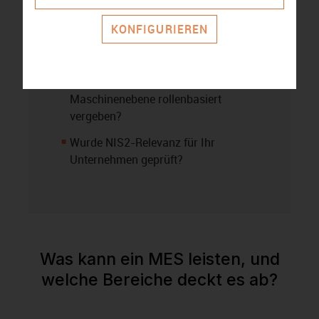
welche Schnittstellen kommunizieren?
KONFIGURIEREN
Gibt es ein Konzept für OT-Patching
ohne Produktionsunterbrechung?
Sind Zugriffsrechte auf
Maschinenebene rollenbasiert
vergeben?
Wurde NIS2-Relevanz für Ihr
Unternehmen geprüft?
Was kann ein MES leisten, und
welche Bereiche deckt es ab?