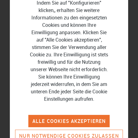
Indem Sie auf "Konfigurieren"
NIS2-Compliance
: Die EU-Richtlinie NIS2
klicken,, erhalten Sie weitere
verpflichtet Betreiber kritischer Infrastrukturen
Informationen zu den eingesetzten
und viele Industrieunternehmen zu konkreten
Cookies und können Ihre
Sicherheitsmaßnahmen, Meldepflichten und
Einwilligung anpassen. Klicken Sie
Lieferkettennachweisen.
auf "Alle Cookies akzeptieren",
Safety vs. Security
: In OT-Umgebungen können
stimmen Sie der Verwendung aller
Sicherheits-Updates Konflikte mit
Cookie zu. Ihre Einwilligung ist stets
Maschinenzertifizierungen erzeugen. Dieser
freiwillig und für die Nutzung
Zielkonflikt muss organisatorisch gelöst werden.
unserer Webseite nicht erforderlich.
Sie können Ihre Einwilligung
jederzeit widerrufen, in dem Sie am
unteren Ende jeder Seite die Cookie
Checkliste: Architektur und
Einstellungen aufrufen.
Konnektivität
Sind IT- und OT-Netze physisch oder
ALLE COOKIES AKZEPTIEREN
logisch getrennt?
NUR NOTWENDIGE COOKIES ZULASSEN
Ist dokumentiert, welche Systeme über