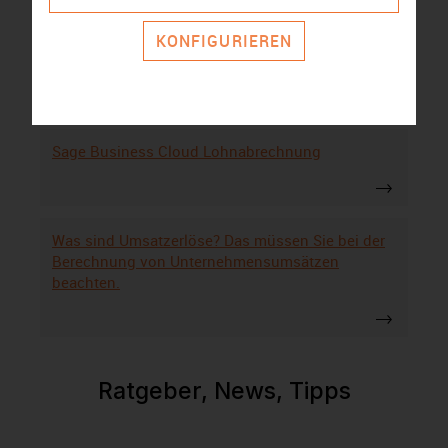
KONFIGURIEREN
WISO Mein Büro Alternativen
Sage Business Cloud Lohnabrechnung
Was sind Umsatzerlöse? Das müssen Sie bei der
Berechnung von Unternehmensumsätzen
beachten.
Ratgeber, News, Tipps