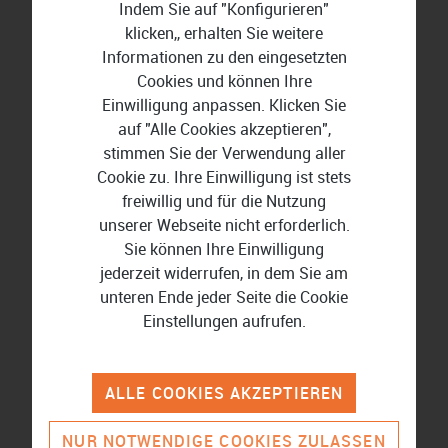
Indem Sie auf "Konfigurieren"
klicken,, erhalten Sie weitere
Informationen zu den eingesetzten
Cookies und können Ihre
Einwilligung anpassen. Klicken Sie
auf "Alle Cookies akzeptieren",
stimmen Sie der Verwendung aller
Cookie zu. Ihre Einwilligung ist stets
freiwillig und für die Nutzung
Lexware Office
unserer Webseite nicht erforderlich.
Sie können Ihre Einwilligung
jederzeit widerrufen, in dem Sie am
unteren Ende jeder Seite die Cookie
Wissenswertes rund um
Einstellungen aufrufen.
Finanzen und Buchführung
ALLE COOKIES AKZEPTIEREN
Vergleich für Buchhaltungssoftware
NUR NOTWENDIGE COOKIES ZULASSEN