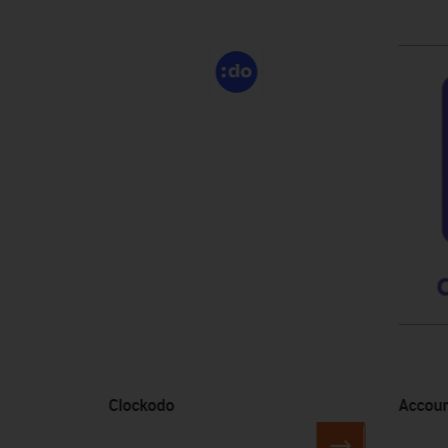
Produktgalerie überspringen
Clockodo
Accoun