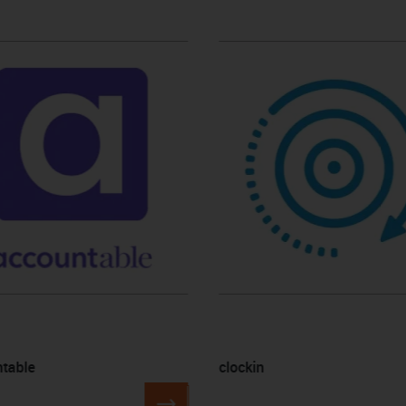
table
clockin