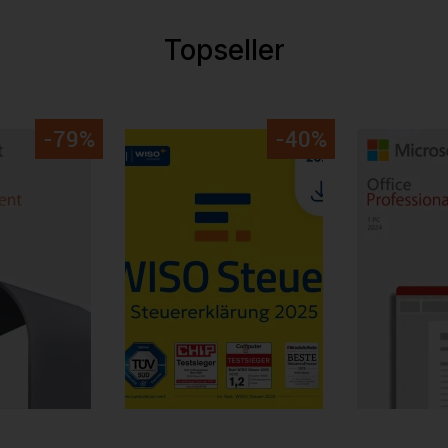
Topseller
-79%
-40%