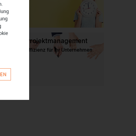
n.
ndung
zung
g
okie
Projektmanagement
Effizienz für Ihr Unternehmen
REN