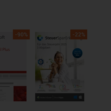
-90%
-22%