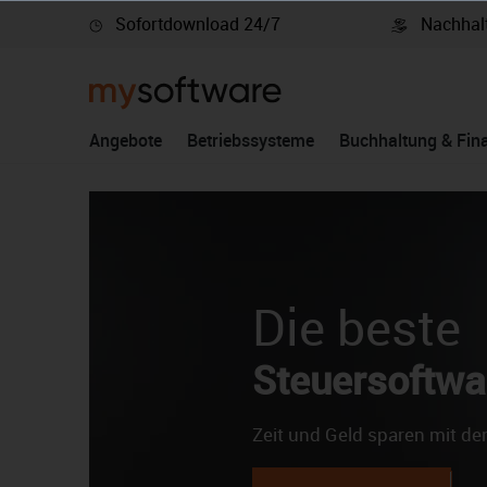
Sofortdownload 24/7
Nachhalt
springen
Zur Hauptnavigation springen
Angebote
Betriebssysteme
Buchhaltung & Fin
are 2026
den Top 6