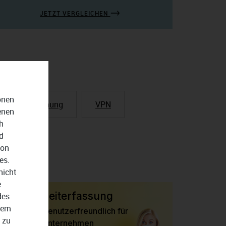
JETZT VERGLEICHEN
onen
Lohnabrechnung
VPN
enen
h
d
von
es.
nicht
e
Zeiterfassung
des
dem
Benutzerfreundlich für
 zu
Unternehmen