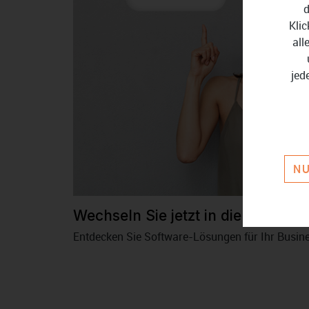
d
Klic
all
jed
NU
Wechseln Sie jetzt in die Cloud!
Entdecken Sie Software-Lösungen für Ihr Busine