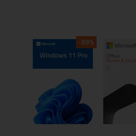
Produktgalerie überspringen
-89%