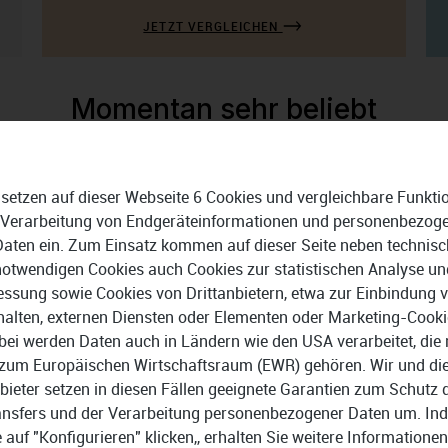
JETZT VERGLEICHEN
Momentan sehr beliebt
 setzen auf dieser Webseite 6 Cookies und vergleichbare Funkti
ftware
Datensicherung
Finanzplanung
 Verarbeitung von Endgeräteinformationen und personenbezog
Daten ein. Zum Einsatz kommen auf dieser Seite neben technisc
notwendigen Cookies auch Cookies zur statistischen Analyse un
Cloudsoftware entdecken
ssung sowie Cookies von Drittanbietern, etwa zur Einbindung 
halten, externen Diensten oder Elementen oder Marketing-Cooki
bei werden Daten auch in Ländern wie den USA verarbeitet, die 
zum Europäischen Wirtschaftsraum (EWR) gehören. Wir und di
Online
bieter setzen in diesen Fällen geeignete Garantien zum Schutz 
ansfers und der Verarbeitung personenbezogener Daten um. In
Lohnabrechnung
e auf "Konfigurieren" klicken,, erhalten Sie weitere Informationen
Die besten Tools