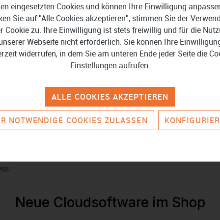
en eingesetzten Cookies und können Ihre Einwilligung anpasse
ken Sie auf "Alle Cookies akzeptieren", stimmen Sie der Verwe
er Cookie zu. Ihre Einwilligung ist stets freiwillig und für die Nut
unserer Webseite nicht erforderlich. Sie können Ihre Einwilligun
erzeit widerrufen, in dem Sie am unteren Ende jeder Seite die Co
Einstellungen aufrufen.
CRM
So verbessern Sie Ihre
Kundenbeziehungen
ALLE COOKIES AKZEPTIEREN
R NOTWENDIGE COOKIES ZULASSEN
KONFIGURIE
ss.
Neue Cloudsoftware im Shop