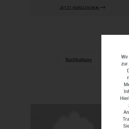
JETZT VERGLEICHEN
Wir
Buchhaltung
Steuerso
zur
Me
In
Hier
An
Tr
Si