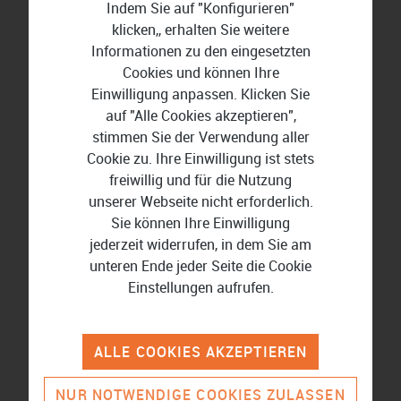
Indem Sie auf "Konfigurieren"
klicken,, erhalten Sie weitere
Informationen zu den eingesetzten
Cookies und können Ihre
Einwilligung anpassen. Klicken Sie
auf "Alle Cookies akzeptieren",
stimmen Sie der Verwendung aller
Cookie zu. Ihre Einwilligung ist stets
freiwillig und für die Nutzung
Lexware Office
unserer Webseite nicht erforderlich.
Sie können Ihre Einwilligung
jederzeit widerrufen, in dem Sie am
unteren Ende jeder Seite die Cookie
Wissenswertes rund um
Einstellungen aufrufen.
Finanzen und Buchführung
ALLE COOKIES AKZEPTIEREN
Vergleich für Buchhaltungssoftware
NUR NOTWENDIGE COOKIES ZULASSEN