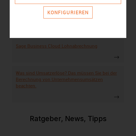
KONFIGURIEREN
WISO Mein Büro Alternativen
Sage Business Cloud Lohnabrechnung
Was sind Umsatzerlöse? Das müssen Sie bei der
Berechnung von Unternehmensumsätzen
beachten.
Ratgeber, News, Tipps