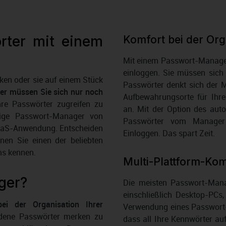
rter mit einem
Komfort bei der Or
Mit einem Passwort-Manager
einloggen. Sie müssen sich
rken oder sie auf einem Stück
Passwörter denkt sich der M
r müssen Sie sich nur noch
Aufbewahrungsorte für Ihr
hre Passwörter zugreifen zu
an. Mit der Option des aut
tige Passwort-Manager von
Passwörter vom Manager 
aaS-Anwendung. Entscheiden
Einloggen. Das spart Zeit.
rnen Sie einen der beliebten
ms kennen.
Multi-Plattform-Komp
ger?
Die meisten Passwort-Mana
einschließlich Desktop-PCs
ei der Organisation Ihrer
Verwendung eines Passwort-M
iedene Passwörter merken zu
dass all Ihre Kennwörter au