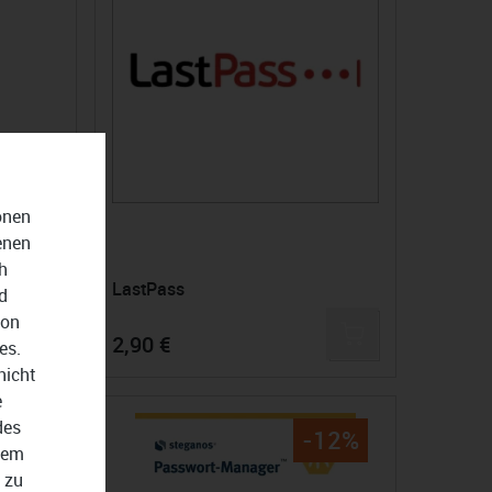
onen
enen
h
LastPass
d
von
2,90 €
es.
nicht
e
des
-12%
dem
 zu