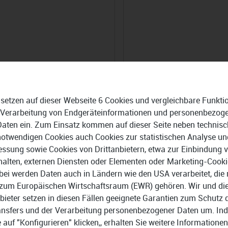
 setzen auf dieser Webseite 6 Cookies und vergleichbare Funkti
 Verarbeitung von Endgeräteinformationen und personenbezog
Daten ein. Zum Einsatz kommen auf dieser Seite neben technisc
persky Password Manager
1Password
notwendigen Cookies auch Cookies zur statistischen Analyse un
ssung sowie Cookies von Drittanbietern, etwa zur Einbindung 
99 €
3,65 €
20,99 €
halten, externen Diensten oder Elementen oder Marketing-Cooki
bei werden Daten auch in Ländern wie den USA verarbeitet, die 
zum Europäischen Wirtschaftsraum (EWR) gehören. Wir und di
bieter setzen in diesen Fällen geeignete Garantien zum Schutz 
ansfers und der Verarbeitung personenbezogener Daten um. In
e auf "Konfigurieren" klicken,, erhalten Sie weitere Informationen