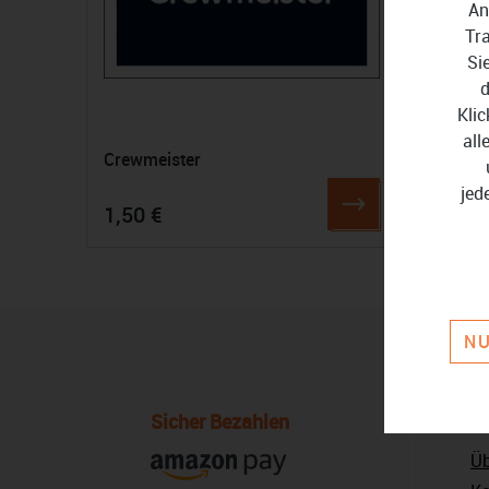
An
Tr
Si
d
Klic
all
Crewmeister
jed
1,50 €
NU
Sicher Bezahlen
U
Üb