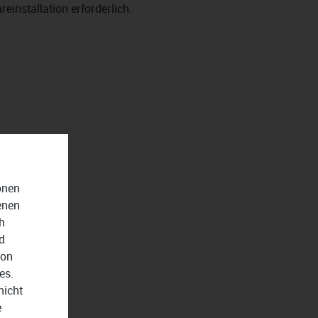
reinstallation erforderlich.
onen
enen
h
d
von
es.
nicht
e