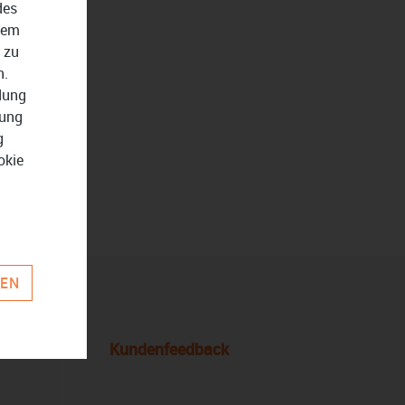
des
dem
 zu
n.
ndung
zung
g
okie
REN
Kundenfeedback