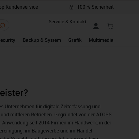
p Kundenservice
100 % Sicherheit
Service & Kontakt
Security
Backup & System
Grafik
Multimedia
eister?
es Unternehmen für digitale Zeiterfassung und
 und mittleren Betrieben. Gegründet von der ATOSS
aS-Anwendung seit 2014 Firmen im Handwerk, in der
ereinigung, im Baugewerbe und im Handel
ei der Schicht- und Personalplanung und beim