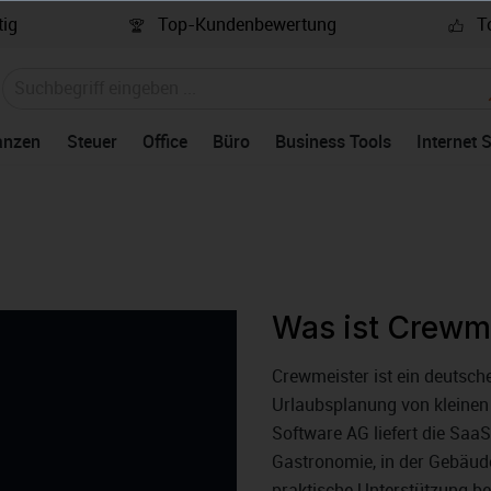
ig
Top-Kundenbewertung
To
anzen
Steuer
Office
Büro
Business Tools
Internet 
Was ist Crewm
Crewmeister ist ein deutsch
Urlaubsplanung von kleinen
Software AG liefert die Sa
Gastronomie, in der Gebäud
praktische Unterstützung b