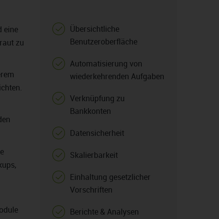
Übersichtliche
d eine
Benutzeroberfläche
raut zu
Automatisierung von
erem
wiederkehrenden Aufgaben
ichten.
Verknüpfung zu
Bankkonten
den
Datensicherheit
re
Skalierbarkeit
kups,
Einhaltung gesetzlicher
Vorschriften
Module
Berichte & Analysen