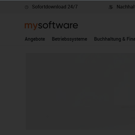
Sofortdownload 24/7
Nachhalt
springen
Zur Hauptnavigation springen
Angebote
Betriebssysteme
Buchhaltung & Fin