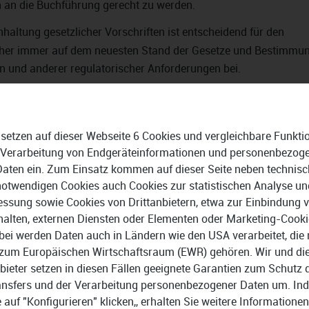
 an die Buchführung gerecht zu werden.
nhaltung gesetzlicher Vorschriften ist entscheidend für den
daher immer auf dem neuesten Stand der Gesetze und Bestimmu
hten und anderer regulatorischer Anforderungen bei.
aussagekräftige Finanzberichte zu generieren und detaillierte A
assiger Buchhaltungssoftware. Unternehmen können so fundierte
Leistung treffen.
 setzen auf dieser Webseite 6 Cookies und vergleichbare Funkti
 Verarbeitung von Endgeräteinformationen und personenbezog
Daten ein. Zum Einsatz kommen auf dieser Seite neben technisc
t ein wichtiger Schritt für den Erfolg eines Unternehmens. Durch
notwendigen Cookies auch Cookies zur statistischen Analyse un
men sicherstellen, dass ihre Buchführungsprozesse effizient, 
ssung sowie Cookies von Drittanbietern, etwa zur Einbindung 
prechend sind.
halten, externen Diensten oder Elementen oder Marketing-Cooki
bei werden Daten auch in Ländern wie den USA verarbeitet, die 
zum Europäischen Wirtschaftsraum (EWR) gehören. Wir und di
bieter setzen in diesen Fällen geeignete Garantien zum Schutz 
ansfers und der Verarbeitung personenbezogener Daten um. In
btesten Alternativen zu sevdesk B
e auf "Konfigurieren" klicken,, erhalten Sie weitere Informationen