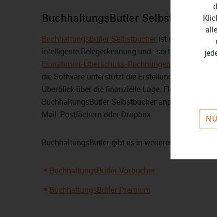
d
BuchhaltungsButler Selbstbucher
Klic
all
BuchhaltungsButler Selbstbucher
ist eine cloudbas
intelligente Belegerkennung und -sortierung, opti
jed
Einnahmen-Überschuss-Rechnungen
(EÜR) und
Bi
die Software unterstützt die Erstellung von Rechn
Überblick über die finanzielle Lage. Flexible Erwe
BuchhaltungsButler Selbstbucher anpassungsfähig
Mail-Postfächern oder Dropbox.
NU
BuchhaltungsButler gibt es in weiteren Varianten:
BuchhaltungsButler Vorbucher
BuchhaltungsButler Premium