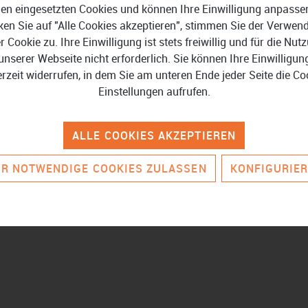
en eingesetzten Cookies und können Ihre Einwilligung anpasse
ken Sie auf "Alle Cookies akzeptieren", stimmen Sie der Verwe
er Cookie zu. Ihre Einwilligung ist stets freiwillig und für die Nut
ierte Software, speziell für Gründer, Freiberufler und Kleinunt
unserer Webseite nicht erforderlich. Sie können Ihre Einwilligun
mieren Buchungsprozesse. Die Software ermöglicht die Zusammen
erzeit widerrufen, in dem Sie am unteren Ende jeder Seite die Co
lanzen
. Mehrere Tausend Anbieter können für die Organisatio
Einstellungen aufrufen.
ungen, Angeboten und Gutschriften. Mit
betriebswirtschaftliche
iterungsmöglichkeiten inklusive kostenpflichtiger Dienstleistu
ALLE COOKIES AKZEPTIEREN
 an sich ändernde Anforderungen. Die Software ermöglicht zu
R NOTWENDIGE COOKIES ZULASSEN
KONFIGURIE