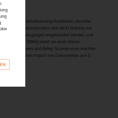
n.
ndung
zung
ernehmer. Die Automatisierungsfunktionen, darunter
g
arbeit mit Steuerberatern und die Erstellung von
okie
n von Zahlungsvorgängen eingebunden werden, und
n Auswertungen
(BWA) bietet sie einen klaren
ngen wie Belegreviews und Beleg-Scanservices machen
dem den einfachen Import von Dokumenten aus E-
REN