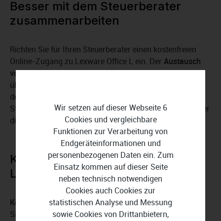
Besser mit dem Steuerberater
zusammenarbeiten
Richten Sie für Ihren Steuerberater einen kostenfreien
Online-Zugang zu Lexware Office L ein. Der
Austausch
von Belegen und der elektronischen Pendelakte
erfolgt
über diese Schnittstelle sicher und verschlüsselt. Durch
den digitalen Zugang zu Ihren Geschäftsdaten hat Ihr
Wir setzen auf dieser Webseite 6
Steuerberater alles, was er für Abschlüsse, GuV, EÜR oder
Cookies und vergleichbare
die Umsatzsteuervoranmeldung benötigt.
Funktionen zur Verarbeitung von
Endgeräteinformationen und
personenbezogenen Daten ein. Zum
Kunden- und
Einsatz kommen auf dieser Seite
Lieferantenverwaltung optimieren
neben technisch notwendigen
Cookies auch Cookies zur
Kontaktdaten von Kunden und Lieferanten importieren
statistischen Analyse und Messung
Sie aus Belegscans oder dem Telefonbuch Ihres
sowie Cookies von Drittanbietern,