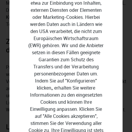
Mobilgeräts direkt in die Datenbank von Lexware Office L.
etwa zur Einbindung von Inhalten,
Die Cloudsoftware legt für Sie umfangreiche
externen Diensten oder Elementen
Kundenhistorien
an, mit denen Sie sich auf Gespräche,
oder Marketing-Cookies. Hierbei
Termine und Verhandlungen vorbereiten.
werden Daten auch in Ländern wie
den USA verarbeitet, die nicht zum
Europäischen Wirtschaftsraum
Zahlungsabgleich online
(EWR) gehören. Wir und die Anbieter
durchführen
setzen in diesen Fällen geeignete
Garantien zum Schutz des
Transfers und der Verarbeitung
Profitieren Sie vom schnellen und bequemen
Abgleich
personenbezogener Daten um.
von Zahlungseingängen und Zahlungsausgängen
.
Indem Sie auf "Konfigurieren"
Versenden Sie mit Lexware Office L Überweisungen direkt
klicken,, erhalten Sie weitere
aus der Benutzeroberfläche. Empfängerdaten wie Name
Informationen zu den eingesetzten
und IBAN werden automatisch aus Kunden- und
Cookies und können Ihre
Lieferantenkontakten übernommen, wodurch ein
Einwilligung anpassen. Klicken Sie
Wechseln zwischen verschiedenen Anwendungen entfällt.
auf "Alle Cookies akzeptieren",
stimmen Sie der Verwendung aller
Lexware Office L im Überblick:
Cookie zu. Ihre Einwilligung ist stets