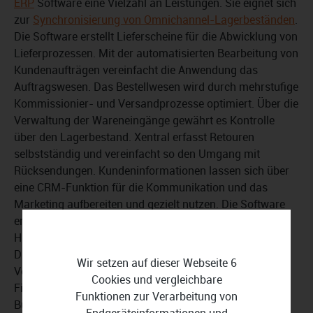
ERP
Software eine Vielzahl an Leistungen. Sie eignet sich
zur
Synchronisierung von Omnichannel-Lagerbeständen
.
Die Software erstellt Lieferscheine für die Abwicklung von
Lieferprozessen. Mit der automatisierten Bearbeitung von
Kundenaufträgen vereinfacht die Anwendung das
Auftragswesen. Das Bestellwesen wird durch mehrstufige
Kommissionier- und Versandprozesse optimiert. Über die
Verwaltung der Wareneingänge gewährt es Kontrolle
über den Lagerbestand. Xentral erfasst Retouren
selbstständig und vereinfacht so den Umgang mit
Rücksendungen. Kundeninformationen lassen sich über
eine CRM-Funktion für die Kommunikation und das
Marketing aufbereiten und gezielt nutzen. Die Software
erstellt individuelle Angebote und kann auf Wunsch mit
Hubspot verbunden werden und auch Integrationen mit
Drittanbieter-Software ist möglich. Dadurch lassen sich
Wir setzen auf dieser Webseite 6
Vertriebsprozesse effizienter gestalten. Auch um das
Cookies und vergleichbare
Finanzmanagement und zahlreiche Aspekte der
Funktionen zur Verarbeitung von
Buchhaltung kümmert sich Xentral. Die gesammelten