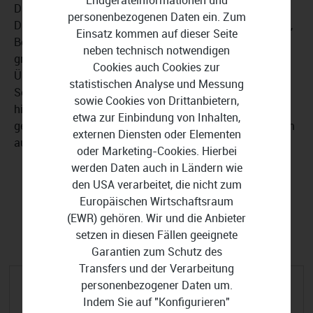
Endgeräteinformationen und
Daten stehen für Analysen und Berichte zur Verfügung.
personenbezogenen Daten ein. Zum
Die Verarbeitung von Adressen, Kontakten, Bestellungen,
Einsatz kommen auf dieser Seite
Beständen geschieht auf deutschen Servern, die sich
neben technisch notwendigen
größtenteils in Frankfurt befinden. Die Speicherung und
Cookies auch Cookies zur
Übertragung erfolgt entsprechend ISO270-18 Standard.
statistischen Analyse und Messung
Sollten Sie sich für Xentral ERP Software entscheiden,
sowie Cookies von Drittanbietern,
hilft Ihnen das Team selbstverständlich über den
etwa zur Einbindung von Inhalten,
gesamten Prozess der Migration von ihrem alten System
externen Diensten oder Elementen
auf die neue Cloud-Lösung.
oder Marketing-Cookies. Hierbei
werden Daten auch in Ländern wie
den USA verarbeitet, die nicht zum
Europäischen Wirtschaftsraum
FILTER EINBLENDEN
(EWR) gehören. Wir und die Anbieter
setzen in diesen Fällen geeignete
Garantien zum Schutz des
Transfers und der Verarbeitung
personenbezogener Daten um.
Indem Sie auf "Konfigurieren"