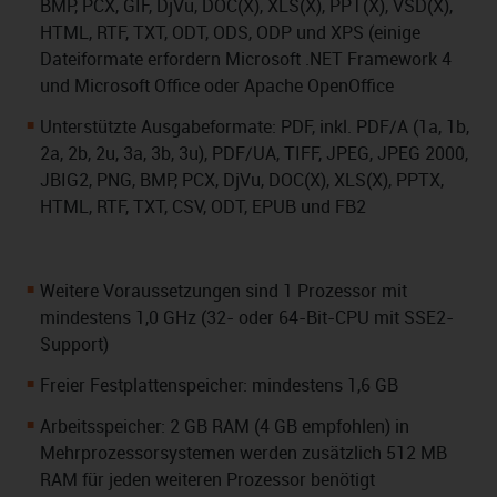
BMP, PCX, GIF, DjVu, DOC(X), XLS(X), PPT(X), VSD(X),
HTML, RTF, TXT, ODT, ODS, ODP und XPS (einige
Dateiformate erfordern Microsoft .NET Framework 4
und Microsoft Office oder Apache OpenOffice
Unterstützte Ausgabeformate: PDF, inkl. PDF/A (1a, 1b,
2a, 2b, 2u, 3a, 3b, 3u), PDF/UA, TIFF, JPEG, JPEG 2000,
JBIG2, PNG, BMP, PCX, DjVu, DOC(X), XLS(X), PPTX,
HTML, RTF, TXT, CSV, ODT, EPUB und FB2
Weitere Voraussetzungen sind 1 Prozessor mit
mindestens 1,0 GHz (32- oder 64-Bit-CPU mit SSE2-
Support)
Freier Festplattenspeicher: mindestens 1,6 GB
Arbeitsspeicher: 2 GB RAM (4 GB empfohlen) in
Mehrprozessorsystemen werden zusätzlich 512 MB
RAM für jeden weiteren Prozessor benötigt