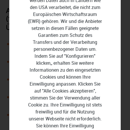
werden Daten auch in Ländern wie
den USA verarbeitet, die nicht zum
ABBYY FineReader PDF Standard
Europäischen Wirtschaftsraum
(1 Nutzer 1 Jahr) Download im
(EWR) gehören. Wir und die Anbieter
Überblick:
setzen in diesen Fällen geeignete
Garantien zum Schutz des
Transfers und der Verarbeitung
Professioneller PDF-Editor für Texte, Grafiken und
personenbezogener Daten um.
Diagramme
Indem Sie auf "Konfigurieren"
Erkennt und konvertiert 198 Sprachen mittels OCR
klicken,, erhalten Sie weitere
(inklusive 53 Sprachen mit Wörterbuchunterstützung)
Informationen zu den eingesetzten
Cookies und können Ihre
Bietet Benutzeroberfläche in 23 verschiedenen
Einwilligung anpassen. Klicken Sie
Sprachen
auf "Alle Cookies akzeptieren",
Bearbeitet PDF-Seitenlayout ohne vorherige
stimmen Sie der Verwendung aller
Konvertierung
Cookie zu. Ihre Einwilligung ist stets
freiwillig und für die Nutzung
Erleichtert Teamarbeit dank Kommentar- und
unserer Webseite nicht erforderlich.
Notizfunktion
Sie können Ihre Einwilligung