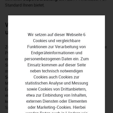
Standard Ihnen bietet.
Wichtige Daten sicher bearbeiten
und versenden
Wir setzen auf dieser Webseite 6
Cookies und vergleichbare
Funktionen zur Verarbeitung von
Zum Schutz von sensiblen Informationen statten Sie Ihre
Endgeräteinformationen und
PDF-Dokumente mit einem starken Passwort aus oder
personenbezogenen Daten ein. Zum
erstellen einen Stempel mit Datum und Uhrzeit. Wollen
Einsatz kommen auf dieser Seite
Sie nur bestimmte Text- oder Bildpassagen unkenntlich
neben technisch notwendigen
machen, nutzen Sie den praktischen
Cookies auch Cookies zur
Schwärzungsmodus
. Anschließend haben Sie die
statistischen Analyse und Messung
Möglichkeit, Ihre Datei direkt als E-Mail aus dem PDF-
sowie Cookies von Drittanbietern,
Editor zu versenden. Wollen Sie viele Dokumente auf
etwa zur Einbindung von Inhalten,
einem externen Speicher oder in einer Cloud archivieren,
externen Diensten oder Elementen
komprimieren Sie zuvor die Dateien, um den benötigten
oder Marketing-Cookies. Hierbei
Speicherplatz zu reduzieren.