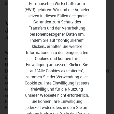
Buchführung ermöglicht.
Europäischen Wirtschaftsraum
(EWR) gehören. Wir und die Anbieter
setzen in diesen Fällen geeignete
Garantien zum Schutz des
Von der Vorsteuer bis zum
Transfers und der Verarbeitung
Jahresabschluss mit WISO EÜR +
personenbezogener Daten um.
Kasse 2026
Indem Sie auf "Konfigurieren"
klicken,, erhalten Sie weitere
Informationen zu den eingesetzten
WISO EÜR + Kasse 2026 bietet Ihnen Unterstützung bei
Cookies und können Ihre
der Erstellung der Umsatzsteuererklärung, der
Einwilligung anpassen. Klicken Sie
Umsatzsteuervoranmeldung, beim Antrag auf
auf "Alle Cookies akzeptieren",
Dauerfristverlängerung und beim Jahresabschluss
. WISO
stimmen Sie der Verwendung aller
EÜR + Kasse 2026 erfasst automatisch Vorsteuer- und
Cookie zu. Ihre Einwilligung ist stets
Umsatzsteuerdaten aus den gebuchten
freiwillig und für die Nutzung
Geschäftsvorfällen und überträgt sie in die
unserer Webseite nicht erforderlich.
entsprechenden Felder der Steuererklärung. Über eine
Sie können Ihre Einwilligung
ELSTER-Schnittstelle werden die Daten an das
jederzeit widerrufen, in dem Sie am
Finanzamt übermittelt.
unteren Ende jeder Seite die Cookie