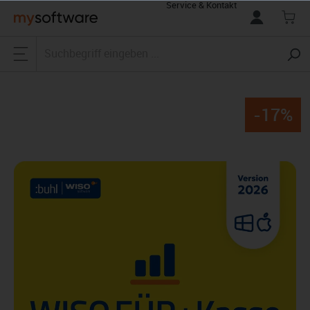
Service & Kontakt
alt springen
-17%