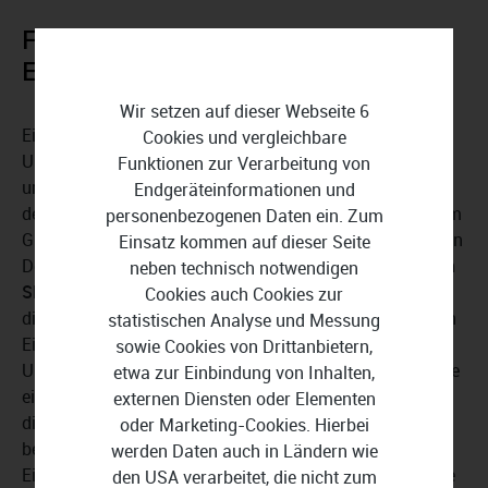
Flexible Kontenrahmen in WISO
EÜR + Kasse 2026 nutzen
Wir setzen auf dieser Webseite 6
Eine effiziente Buchhaltung kann nur durch die
Cookies und vergleichbare
Unterstützung verschiedener Kontenrahmen erfolgreich
Funktionen zur Verarbeitung von
umgesetzt werden, da so eine genaue Kategorisierung
Endgeräteinformationen und
der Einnahmen und Ausgaben erfolgen kann. Aus diesem
personenbezogenen Daten ein. Zum
Grund arbeitet WISO EÜR + Kasse 2026 mit den beiden in
Einsatz kommen auf dieser Seite
Deutschland am häufigsten verwendeten
Kontenrahmen
neben technisch notwendigen
SKR 03 und SKR 04
. Der Kontenrahmen SKR 03 gliedert
Cookies auch Cookies zur
die Konten nach der Art des Geschäftsvorfalls, z. B. nach
statistischen Analyse und Messung
Einnahmen, Ausgaben, Betriebsausgaben oder
sowie Cookies von Drittanbietern,
Umsatzsteuer. SKR 03 ist ideal für Unternehmen, die eine
etwa zur Einbindung von Inhalten,
einfache und klare Struktur bevorzugen. SKR 04 gliedert
externen Diensten oder Elementen
die Konten nach funktionalen Gesichtspunkten wie
oder Marketing-Cookies. Hierbei
beispielsweise Anlagevermögen, Umlaufvermögen und
werden Daten auch in Ländern wie
Eigenkapital auf, was eine detaillierte und systematische
den USA verarbeitet, die nicht zum