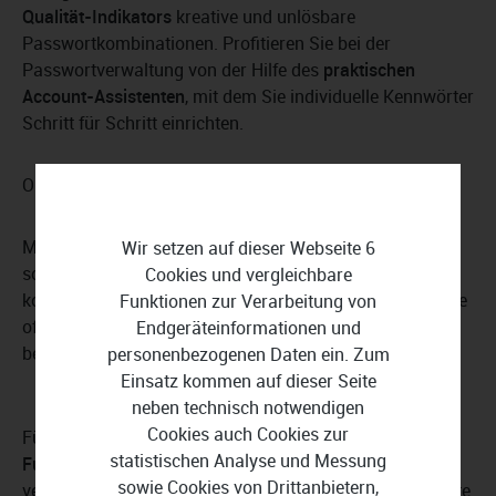
Qualität-Indikators
kreative und unlösbare
Passwortkombinationen. Profitieren Sie bei der
Passwortverwaltung von der Hilfe des
praktischen
Account-Assistenten
, mit dem Sie individuelle Kennwörter
Schritt für Schritt einrichten.
Online-Zugangsdaten nie wieder vergessen
Mit Steganos Privacy Suite 22 surfen Sie künftig
Wir setzen auf dieser Webseite 6
sorgenlos im Netz. Das Programm überzeugt durch ein
Cookies und vergleichbare
komfortables Passwortmanagement, das keine Wünsche
Funktionen zur Verarbeitung von
offenlässt und den digitalen Schlüsselbund immer
Endgeräteinformationen und
bereithält.
personenbezogenen Daten ein. Zum
Einsatz kommen auf dieser Seite
neben technisch notwendigen
Cookies auch Cookies zur
Füllen Sie Ihre Online-Zugangsdaten via
AutoFill-
statistischen Analyse und Messung
Funktion
fehlerfrei und schnell aus. Regelmäßig
sowie Cookies von Drittanbietern,
verwendete Nutzernamen schlägt Steganos Privacy Suite