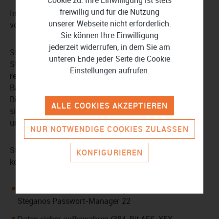
Cookie zu. Ihre Einwilligung ist stets
freiwillig und für die Nutzung
Inklusive Steganos Shredder: Vertrauliche Daten
unserer Webseite nicht erforderlich.
vollständig löschen
Sie können Ihre Einwilligung
jederzeit widerrufen, in dem Sie am
Steganos Privacy Suite 22 umfasst den integrierten
unteren Ende jeder Seite die Cookie
Steganos Shredder, mit dem Sie
vertrauliche Daten
Einstellungen aufrufen.
restlos von Ihren Geräten entfernen
. Egal, ob
Bankunterlagen, Vertragsdokumente oder vertrauliche
Bild- und Tonaufnahmen – Steganos Shredder stellt
ALLE COOKIES AKZEPTIEREN
sicher, dass alle Dateien, Dokumente oder ganze Ordner
unwiderruflich von der Festplatte entfernt sind.
NUR NOTWENDIGE COOKIES ZULASSEN
Steganos Privacy Suite 22 (1 Jahr / 5 Geräte) kurz und
KONFIGURIEREN
kompakt:
Kombination der Produkte Steganos Daten-Safe und
Steganos Passwort-Manager 22