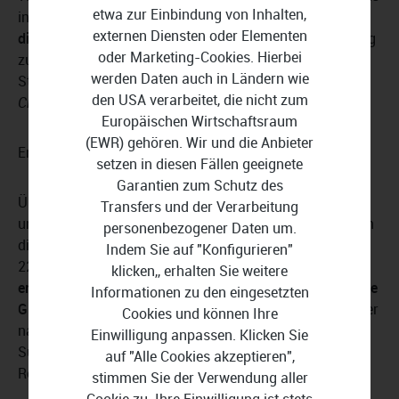
etwa zur Einbindung von Inhalten,
in Version 22 automatisch vor. Installieren Sie
Plugins
externen Diensten oder Elementen
direkt in Ihrem Browser
, um auf Ihre Passwortsammlung
oder Marketing-Cookies. Hierbei
zuzugreifen und den Überblick niemals zu verlieren.
werden Daten auch in Ländern wie
Steganos Privacy Suite 22 unterstützt sowohl
Google
den USA verarbeitet, die nicht zum
Chrome
,
Mozilla Firefox
als auch
Microsoft Edge
.
Europäischen Wirtschaftsraum
(EWR) gehören. Wir und die Anbieter
Erstellte Passwörter einfach verwalten
setzen in diesen Fällen geeignete
Garantien zum Schutz des
Überblicken Sie alle erstellten Passwortkombinationen
Transfers und der Verarbeitung
und legen Sie eigenhändig fest, anhand welcher Kriterien
personenbezogener Daten um.
die Sammlung dargestellt wird. Steganos Privacy Suite
Indem Sie auf "Konfigurieren"
22 überzeugt durch die sinnvolle
Kategorisierung aller
klicken,, erhalten Sie weitere
erstellten Kennwörter
und bietet Ihnen in Version 22
neue
Informationen zu den eingesetzten
Gruppierungsoptionen
. Sortieren Sie einzelne Passwörter
Cookies und können Ihre
nach Passwortstärke und nutzen Sie die intelligente
Einwilligung anpassen. Klicken Sie
Suchfunktion, um ausgewählte Zugangsdaten in
auf "Alle Cookies akzeptieren",
Rekordzeit ausfindig zu machen.
stimmen Sie der Verwendung aller