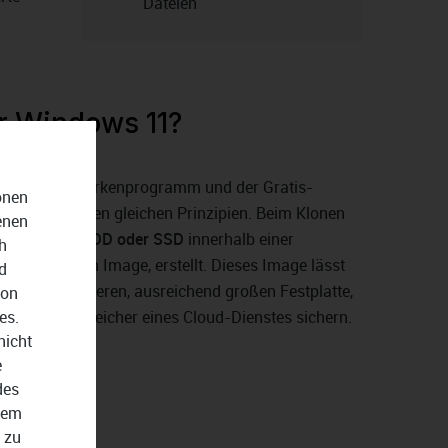
Dateien
er Windows 11?
nten – das Markenprogramm und der Gratis-
onen
t nach den den gleichen Prinzipien. Beim Klonen
enen
1-Kopie der HDD oder SSD
innerhalb einer
h
 sogenannten Image, erstellt. Dieses Image lässt
d
auf einer anderen, ausreichend großen Festplatte,
von
es.
im Online-Speicher eines Cloud-Dienstes sichern.
nicht
e
des
dem
 zu