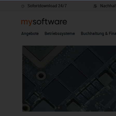
Sofortdownload 24/7
Nachhalt
springen
Zur Hauptnavigation springen
Angebote
Betriebssysteme
Buchhaltung & Fin