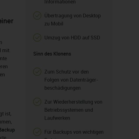
Informationen
Übertragung von Desktop
einer
zu Mobil
Umzug von HDD auf SSD
n
 mit.
Sinn des Klonens
mmte
eren
Zum Schutz vor den
hen
Folgen von Datenträger-
beschädigungen
Zur Wiederherstellung von
Betriebssystemen und
t ist,
Laufwerken
mmen,
Backup
Für Backups von wichtigen
rte