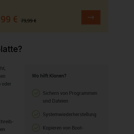
,99 €
79,99 €
latte?
ht,
Wo hilft Klonen?
ten
) oder
Sichern von Programmen
und Dateien
Systemwiederherstellung
chreib-
Kopieren von Boot-
len