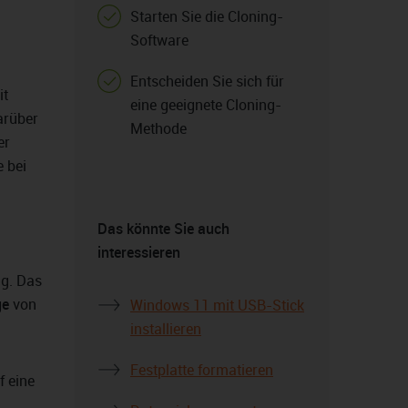
Starten Sie die Cloning-
Software
Entscheiden Sie sich für
it
eine geeignete Cloning-
arüber
Methode
er
 bei
Das könnte Sie auch
interessieren
ng. Das
ge
von
Windows 11 mit USB-Stick
installieren
Festplatte formatieren
f eine