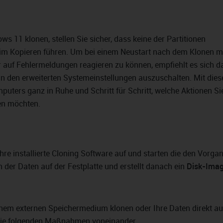
ows 11 klonen, stellen Sie sicher, dass keine der Partitionen
eim Kopieren führen. Um bei einem Neustart nach dem Klonen m
 auf Fehlermeldungen reagieren zu können, empfiehlt es sich d
n den erweiterten Systemeinstellungen auszuschalten. Mit dies
ters ganz in Ruhe und Schritt für Schritt, welche Aktionen Sie
en möchten.
Ihre installierte Cloning Software auf und starten die den Vorga
er Daten auf der Festplatte und erstellt danach ein
Disk-Ima
einem externen Speichermedium klonen oder Ihre Daten direkt au
h die folgenden Maßnahmen voneinander.