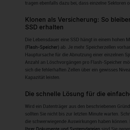
tragen ebenfalls dazu bei, dass einzelne Sektoren o
Klonen als Versicherung: So bleib
SSD erhalten
Die Lebensdauer eine SSD hängt in einem hohen Ma
(
Flash-Speicher
) ab. Je mehr Speicherzellen vorha
Hauptursache für die Abnutzung einer einzelnen Spei
Anzahl an Löschvorgängen pro Flash-Speicher mög
sich die fehlerhaften Zellen über ein gewisses Nive
Kapazität leisten.
Die schnelle Lösung für die einfac
Wird ein Datenträger aus den beschriebenen Gründen
sollten Sie nicht bis zur letzten Minute warten. Sc
die schwerwiegende Auswirkungen haben können. Da
Ihrer Dokumente und Systemdateien
sind Sie gegen