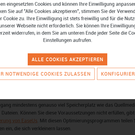
en eingesetzten Cookies und können Ihre Einwilligung anpasse
ken Sie auf "Alle Cookies akzeptieren", stimmen Sie der Verwe
er Cookie zu. Ihre Einwilligung ist stets freiwillig und für die Nut
n Sie vor dem Klonen der Festplat
unserer Webseite nicht erforderlich. Sie können Ihre Einwilligun
erzeit widerrufen, in dem Sie am unteren Ende jeder Seite die Co
Einstellungen aufrufen.
 Klonen Ihrer Festplatte, indem Sie vorher alle unnötigen Dok
 den Klonvorgang und sorgt dafür, dass Sie mit weniger
ür diese Aufgabe mit Systemprogrammen zur Datenträgerberein
ALLE COOKIES AKZEPTIEREN
ng Software oftmals über Optionen, die Sie beim Aufräumen
R NOTWENDIGE COOKIES ZULASSEN
KONFIGURIE
rplatz
organg mindestens genauso viel Speicherplatz wie das Quellmed
Dateien. Können Sie diese Voraussetzungen nicht erfüllen, gibt
nierung von EaseUs
. Mit diesen Optimierungsprogrammen teilen S
 ein, die sich verkleinern lassen.