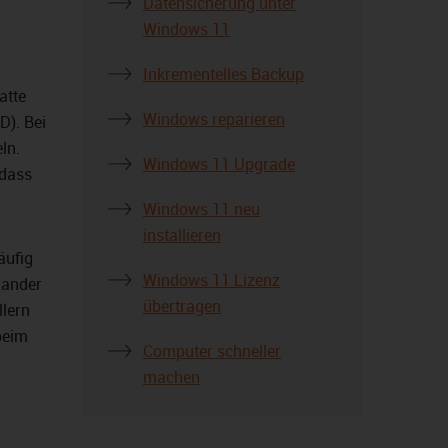
Datensicherung unter
Windows 11
Inkrementelles Backup
atte
Windows reparieren
D). Bei
ln.
Windows 11 Upgrade
odass
Windows 11 neu
installieren
äufig
Windows 11 Lizenz
nander
übertragen
llern
beim
Computer schneller
machen