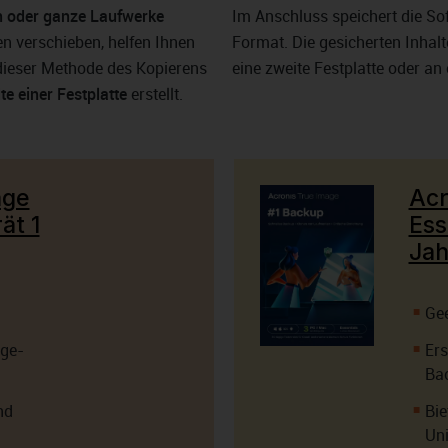
n oder ganze Laufwerke
Im Anschluss speichert die So
n verschieben, helfen Ihnen
Format. Die gesicherten Inhalt
 dieser Methode des Kopierens
eine zweite Festplatte oder an
te einer Festplatte
erstellt.
age
Acr
ät 1
Ess
Jah
Gee
age-
Ers
Ba
nd
Bie
Uni