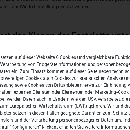
 sofort zur Wiederherstellung genutzt werden.
ert das Klonen der Festplatte unt
Windows 11 Home
oder einem
Beide Cloning Software Varia
 setzen auf dieser Webseite 6 Cookies und vergleichbare Funkti
ichen Mitteln und auf
Download – funktionieren meis
 Verarbeitung von Endgeräteinformationen und personenbezog
ssen sich Festplatten mit
der Festplatte wird eine
1-zu-
Daten ein. Zum Einsatz kommen auf dieser Seite neben technisc
eichern. Die Anwendungen
Datenträger-Abbild-Datei, dem
notwendigen Cookies auch Cookies zur statistischen Analyse un
sich zur späteren Verwendung 
ssung sowie Cookies von Drittanbietern, etwa zur Einbindung 
halten, externen Diensten oder Elementen oder Marketing-Cooki
einem externen Laufwerk oder 
bei werden Daten auch in Ländern wie den USA verarbeitet, die 
roß. Es gibt eingeschränkt
zum Europäischen Wirtschaftsraum (EWR) gehören. Wir und di
tplatten auf mehr oder
bieter setzen in diesen Fällen geeignete Garantien zum Schutz 
rzielle Sicherungssoftware
ansfers und der Verarbeitung personenbezogener Daten um. In
e auf "Konfigurieren" klicken,, erhalten Sie weitere Informationen