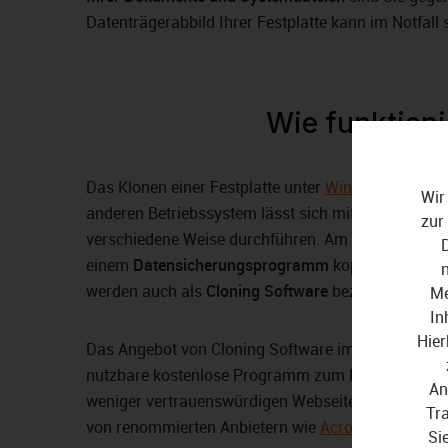
Datenträgerabbild Ihrer Festplatte kann im Notfall
Wie funktioni
Das Klonen einer Festplatte unter
Windows 11 Pro
,
Wir
anderen Betriebssystem lässt sich mit unterschiedl
zur
verschiedene Weise durchführen. Am einfachsten la
einem
Datensicherungsprogramm
kopieren und sp
werden auch als
Cloning Software
bezeichnet.
Me
In
Hier
Das Angebot von Cloning Software im Internet ist g
nutzbare kostenlose Programm zum Klonen von Fes
An
weniger vertrauenswürdigen Webseiten und komme
Tr
von renommierten Anbietern wie
Acronis
.
Si