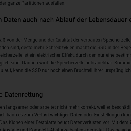
der ganze Partitionen ausfallen.
en Daten auch nach Ablauf der Lebensdauer 
ß von der Menge und der Qualität der verbauten Speicherzelle
nden sind, desto mehr Schreibzyklen macht die SSD in der Regel
cherzelle ist ein elektrischer Effekt, durch den nur eine besti
lich sind. Danach wird die Speicherzelle unbrauchbar. Summi
au auf, kann die SSD nur noch einen Bruchteil ihrer ursprünglic
he Datenrettung
 langsamer oder arbeitet nicht mehr korrekt, weil er beschädig
hnell kann es zum
Verlust wichtiger Daten
oder Einstellungen ko
s Klonen einer Festplatte beugt Datenverlusten vor. Mit dem
 Ausfälle und Komplett-Abstürze bestens gerüstet. Das gesiche