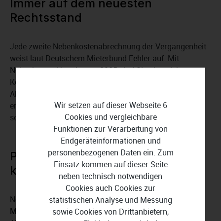
Immer auf dem neuesten
Rechtsstand
Jede zweite Nebenkostenabrechnung der Vergangenheit
weist laut Deutschem Mieterbund Fehler auf. Mit
NebenkostenAbrechnung 2025 sind Sie abgesichert:
Kostenlose
Online-Updates
sorgen dafür, dass Ihre
Abrechnungen den aktuellen rechtlichen Vorgaben
Wir setzen auf dieser Webseite 6
entsprechen. Damit beugen Sie Streitigkeiten vor und
Cookies und vergleichbare
schaffen Transparenz.
Funktionen zur Verarbeitung von
Endgeräteinformationen und
personenbezogenen Daten ein. Zum
Praktische Unterstützung für
Einsatz kommen auf dieser Seite
komplexe Fälle
neben technisch notwendigen
Cookies auch Cookies zur
NebenkostenAbrechnung 2025 liefert
Praxistipps und
statistischen Analyse und Messung
Musterfälle
für häufige Problemstellungen, wie etwa die
sowie Cookies von Drittanbietern,