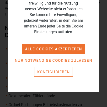
das Jahr 2026 übertragen. Sie aktualisieren lediglich die
freiwillig und für die Nutzung
Verbrauchswerte, und Ihre Abrechnung ist im
unserer Webseite nicht erforderlich.
Handumdrehen fertiggestellt.
Sie können Ihre Einwilligung
jederzeit widerrufen, in dem Sie am
unteren Ende jeder Seite die Cookie
NebenkostenAbrechnung 2025
Einstellungen aufrufen.
Download in der Übersicht:
ALLE COOKIES AKZEPTIEREN
Hilft bei der rechtssicheren Umlage von Betriebs- und
Heizkosten
NUR NOTWENDIGE COOKIES ZULASSEN
Geeignet für beliebig viele Objekt-, Wohnungs- und
Mieterdaten
KONFIGURIEREN
Liefert vorangelegte Kostenarten
Arbeiter mit gängigen Umlageschlüsseln
Dokumentiert Zählerstände
Ordnet Rechnungen Betriebskostenarten zu