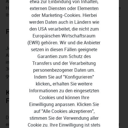
Abrechnung bei Mieterwechsel oder die Umlage von
etwa zur Einbindung von Inhalten,
Heizkosten. Profitieren Sie von einer klaren Anleitung, die
externen Diensten oder Elementen
Ihnen auch bei komplizierten Szenarien Sicherheit bietet.
oder Marketing-Cookies. Hierbei
werden Daten auch in Ländern wie
den USA verarbeitet, die nicht zum
Flexible Abrechnungszeiträume
Europäischen Wirtschaftsraum
(EWR) gehören. Wir und die Anbieter
Jedes Objekt kann mit einem individuellen
setzen in diesen Fällen geeignete
Abrechnungszeitraum verwaltet werden, solange dieser
Garantien zum Schutz des
im Jahr 2025 beginnt. Ein Zeitraum umfasst maximal
Transfers und der Verarbeitung
365 bzw. 366 Tage, was Ihnen maximale Flexibilität
personenbezogener Daten um.
gewährt.
Indem Sie auf "Konfigurieren"
klicken,, erhalten Sie weitere
Informationen zu den eingesetzten
Komfortabler Übergang ins
Cookies und können Ihre
Folgejahr
Einwilligung anpassen. Klicken Sie
auf "Alle Cookies akzeptieren",
Daten, die Sie in NebenkostenAbrechnung 2025
stimmen Sie der Verwendung aller
eingegeben haben, lassen sich in die die Folgeversion für
Cookie zu. Ihre Einwilligung ist stets