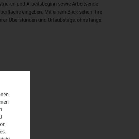
strieren und Arbeitsbeginn sowie Arbeitsende
oberfläche eingeben. Mit einem Blick sehen Ihre
 ihrer Überstunden und Urlaubstage, ohne lange
onen
enen
h
d
von
es.
nicht