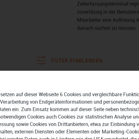
Zeiterfassungsterminal regi
zuverlässig in der Benutzer
Mitarbeiter eine Auflistung
danach suchen zu müssen.
FILTER EINBLENDEN
PREIS
 setzen auf dieser Webseite 6 Cookies und vergleichbare Funkti
 Verarbeitung von Endgeräteinformationen und personenbezog
Daten ein. Zum Einsatz kommen auf dieser Seite neben technisc
notwendigen Cookies auch Cookies zur statistischen Analyse un
ssung sowie Cookies von Drittanbietern, etwa zur Einbindung 
halten, externen Diensten oder Elementen oder Marketing-Cooki
bei werden Daten auch in Ländern wie den USA verarbeitet, die 