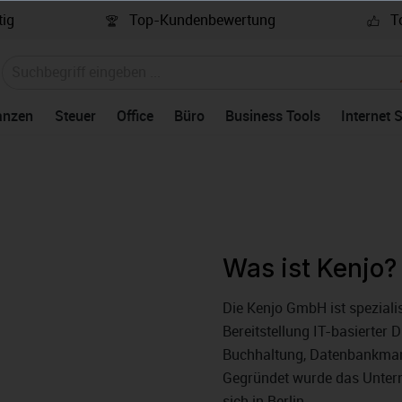
ig
Top-Kundenbewertung
To
anzen
Steuer
Office
Büro
Business Tools
Internet 
Was ist Kenjo?
Die Kenjo GmbH ist speziali
Bereitstellung IT-basierter 
Buchhaltung, Datenbankma
Gegründet wurde das Untern
sich in Berlin.