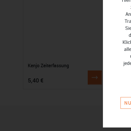
An
Tr
Si
d
Klic
all
jed
Kenjo Zeiterfassung
Kenjo 
5,40 €
9,00 
NU