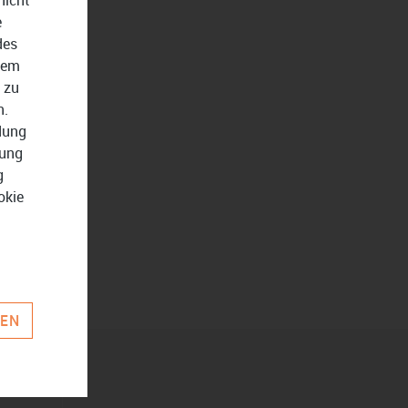
e
des
dem
 zu
n.
ndung
zung
g
okie
REN