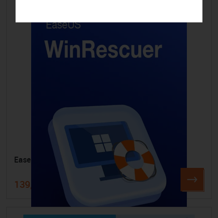
-15%
EaseUS WinRescuer 2 PC 1 Jahr
139,99 €
166,42 €