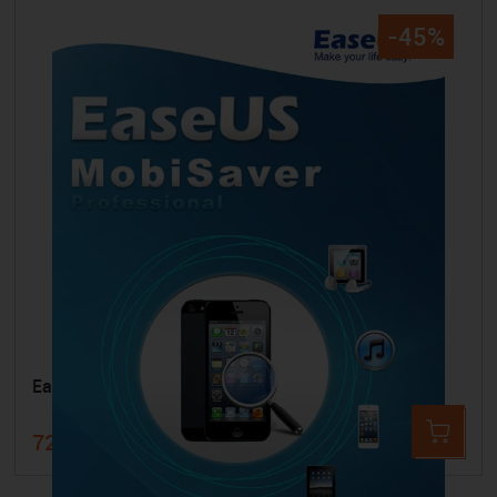
-45%
EaseUS Mobisaver for iOS 7.6 (Win)
72,99 €
134,46 €