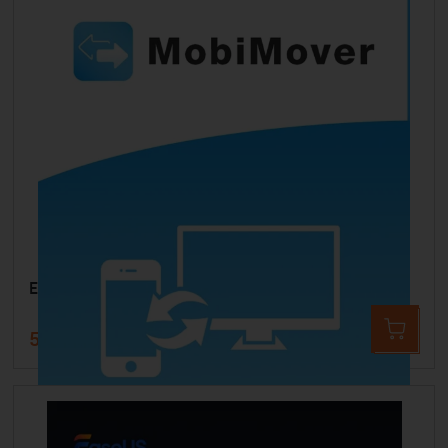
EaseUS MobiMover Pro
57,99 €
89,94 €