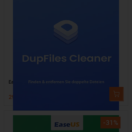
EaseUS DupFiles Cleaner
29,99 €
47,54 €
-31%