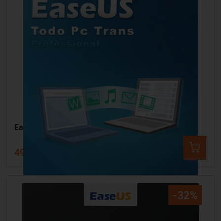
EaseUS Todo PCTrans Pro 13 - 1 Jahr
49,99 €
71,34 €
-32%