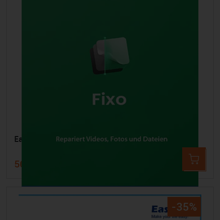
EaseUS Fixo
56,99 €
83,24 €
-35%