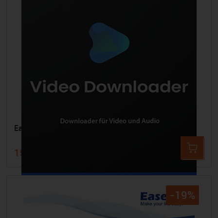
EaseUS Video Downloader
15,99 €
23,74 €
-19%