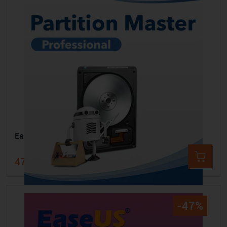
EaseUS Partition Master Professional
47,99 €
59,44 €
-47%