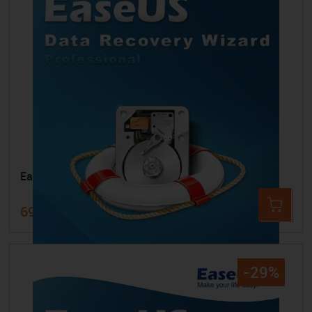
EaseUS Data Recovery Wizard Pro
69,99 €
126,96 €
-29%