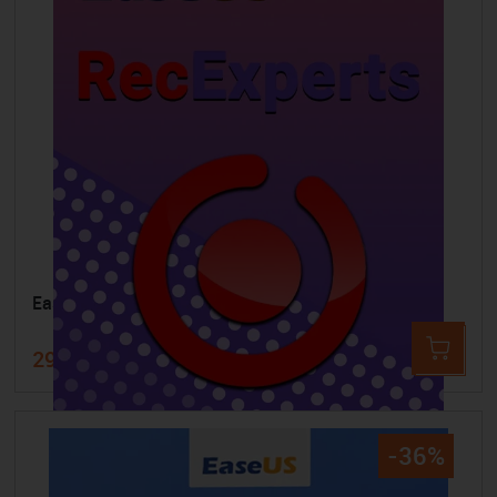
EaseUS RecExperts
29,99 €
57,06 €
-36%