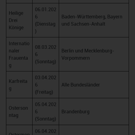
06.01.202
Heilige
6
Baden-Württemberg, Bayern
Drei
(Dienstag
und Sachsen-Anhalt
Könige
)
Internatio
08.03.202
naler
Berlin und Mecklenburg-
6
Frauenta
Vorpommern
(Sonntag)
g
03.04.202
Karfreita
6
Alle Bundesländer
g
(Freitag)
05.04.202
Osterson
6
Brandenburg
ntag
(Sonntag)
06.04.202
Ostermon