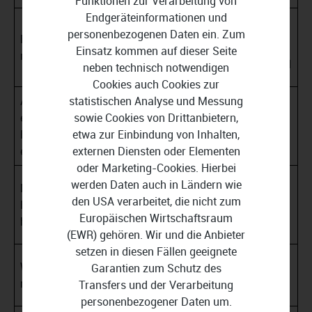
Funktionen zur Verarbeitung von
Endgeräteinformationen und
04.06.202
Baden-Württemberg, Bayern,
personenbezogenen Daten ein. Zum
Fronleich
6
Hessen, Nordrhein-Westfalen,
Einsatz kommen auf dieser Seite
nam
(Donnerst
Rheinland-Pfalz und Saarland
neben technisch notwendigen
ag)
Cookies auch Cookies zur
statistischen Analyse und Messung
Augsburg
08.08.202
sowie Cookies von Drittanbietern,
er
6
Bayern
etwa zur Einbindung von Inhalten,
Friedensf
(Samstag
externen Diensten oder Elementen
est
)
oder Marketing-Cookies. Hierbei
15.08.202
werden Daten auch in Ländern wie
Mariä
6
den USA verarbeitet, die nicht zum
Himmelfa
Bayern und Saarland
(Samstag
Europäischen Wirtschaftsraum
hrt
)
(EWR) gehören. Wir und die Anbieter
setzen in diesen Fällen geeignete
20.09.202
Weltkinde
Garantien zum Schutz des
6
Thüringen
rtag
Transfers und der Verarbeitung
(Sonntag)
personenbezogener Daten um.