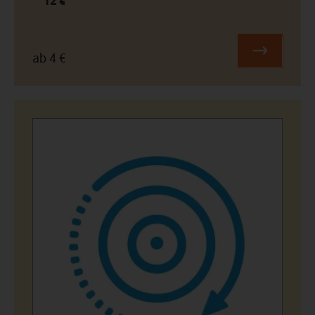
12 €
ab 4 €