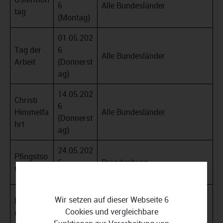
6
Alle Bundesländer
tag
(Montag)
01.05.202
Tag der
6
Alle Bundesländer
Arbeit
(Donnerst
ag)
14.05.202
Christi
6
Himmelfa
Alle Bundesländer
(Donnerst
hrt
ag)
24.05.202
Pfingstso
6
Brandenburg
nntag
(Sonntag)
25.05.202
Wir setzen auf dieser Webseite 6
Pfingstm
6
Alle Bundesländer
Cookies und vergleichbare
ontag
(Montag)