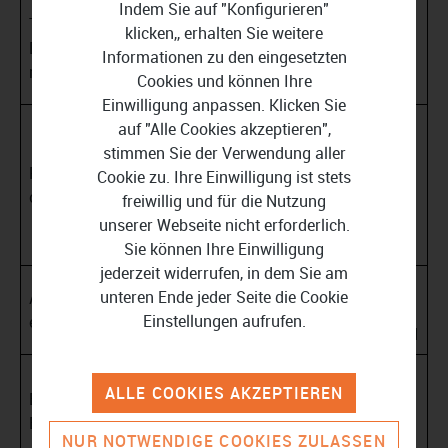
Indem Sie auf "Konfigurieren"
03.10.202
Tag der
klicken,, erhalten Sie weitere
6
Deutsche
Alle Bundesländer
Informationen zu den eingesetzten
(Samstag
n Einheit
Cookies und können Ihre
)
Einwilligung anpassen. Klicken Sie
Brandenburg, Bremen,
auf "Alle Cookies akzeptieren",
31.10.202
Hamburg, Mecklenburg-
stimmen Sie der Verwendung aller
Reformati
6
Vorpommern, Niedersachsen,
Cookie zu. Ihre Einwilligung ist stets
onstag
(Samstag
Sachsen, Sachsen-Anhalt,
freiwillig und für die Nutzung
)
Schleswig-Holstein und
unserer Webseite nicht erforderlich.
Thüringen
Sie können Ihre Einwilligung
jederzeit widerrufen, in dem Sie am
01.11.202
Baden-Württemberg, Bayern,
unteren Ende jeder Seite die Cookie
Allerheilig
6
Nordrhein-Westfalen,
Einstellungen aufrufen.
en
(Sonntag)
Rheinland-Pfalz und Saarland
18.11.202
ALLE COOKIES AKZEPTIEREN
Buß- und
6
Sachsen
Bettag
(Mittwoch
NUR NOTWENDIGE COOKIES ZULASSEN
)