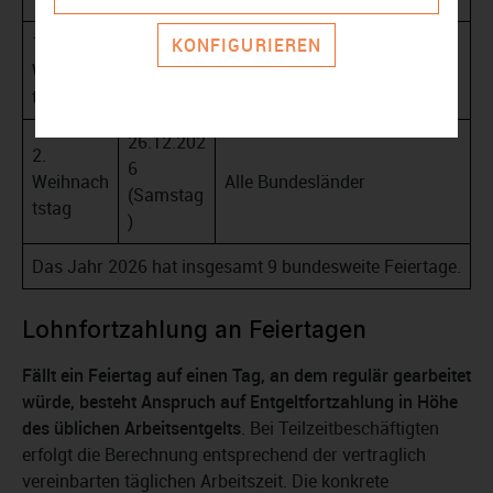
1.
25.12.202
KONFIGURIEREN
Weihnach
6
Alle Bundesländer
tstag
(Freitag)
26.12.202
2.
6
Weihnach
Alle Bundesländer
(Samstag
tstag
)
Das Jahr 2026 hat insgesamt 9 bundesweite Feiertage.
Lohnfortzahlung an Feiertagen
Fällt ein Feiertag auf einen Tag, an dem regulär gearbeitet
würde, besteht Anspruch auf Entgeltfortzahlung in Höhe
des üblichen Arbeitsentgelts
. Bei Teilzeitbeschäftigten
erfolgt die Berechnung entsprechend der vertraglich
vereinbarten täglichen Arbeitszeit. Die konkrete