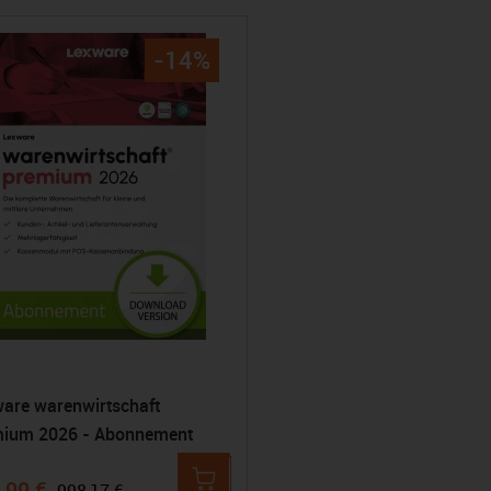
-14%
are warenwirtschaft
mium 2026 - Abonnement
,99 €
998,17 €