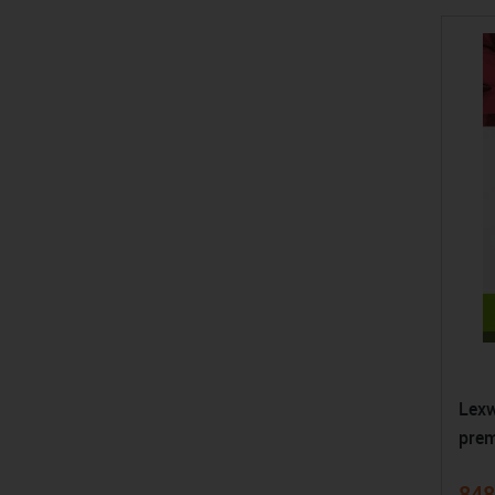
Lexw
pre
848