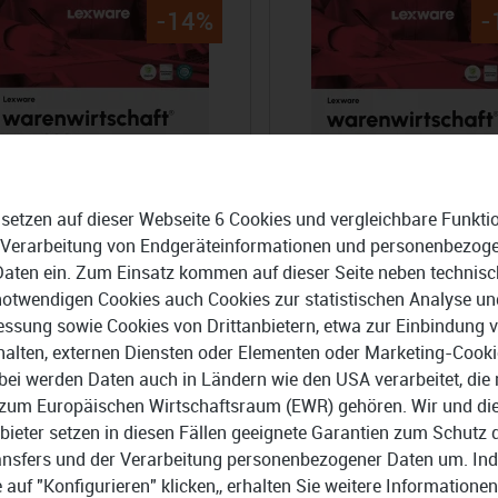
-14%
-
 setzen auf dieser Webseite 6 Cookies und vergleichbare Funkti
 Verarbeitung von Endgeräteinformationen und personenbezog
Daten ein. Zum Einsatz kommen auf dieser Seite neben technisc
notwendigen Cookies auch Cookies zur statistischen Analyse un
ssung sowie Cookies von Drittanbietern, etwa zur Einbindung 
halten, externen Diensten oder Elementen oder Marketing-Cooki
are warenwirtschaft pro
Lexware warenwirtschaft 
bei werden Daten auch in Ländern wie den USA verarbeitet, die 
6 - Abonnement
2026 - Jahresversion
zum Europäischen Wirtschaftsraum (EWR) gehören. Wir und di
bieter setzen in diesen Fällen geeignete Garantien zum Schutz 
,99 €
804,99 €
783,97 €
945,93 €
ansfers und der Verarbeitung personenbezogener Daten um. In
e auf "Konfigurieren" klicken,, erhalten Sie weitere Informationen