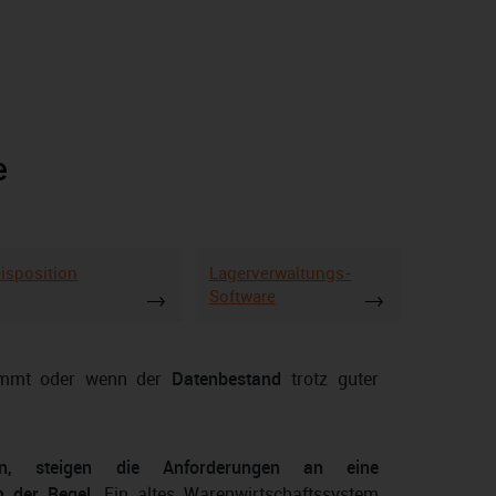
e
isposition
Lagerverwaltungs-
Software
mt oder wenn der
Datenbestand
trotz guter
n, steigen die Anforderungen an eine
n der Regel
. Ein altes Warenwirtschaftssystem