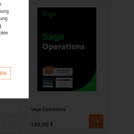
n.
ndung
zung
g
okie
REN
Sage Operations
189,00 €