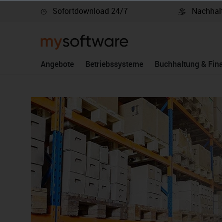
Sofortdownload 24/7
Nachhalt
springen
Zur Hauptnavigation springen
Angebote
Betriebssysteme
Buchhaltung & Fin