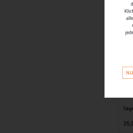
d
Klic
all
jed
NU
Sag
25,