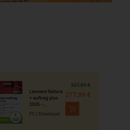
327,01 €
Lexware faktura
277,99 €
+ auftrag plus
2026 -
Abonnement
PC | Download