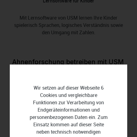
Lernsoftware für Kinder
Mit Lernsoftware von USM lernen Ihre Kinder
spielerisch Sprachen, logisches Verständnis sowie
den Umgang mit Zahlen.
Ahnenforschung betreiben mit USM
Der Hersteller bietet praktische Genealogie-
Anwendungen wie Stammbaum Version 10 oder die
Wir setzen auf dieser Webseite 6
erweiterte Stammbaum Premium-Version, mit
Cookies und vergleichbare
denen Sie Ihre Familiengeschichte erforschen und
Funktionen zur Verarbeitung von
dokumentieren. Erstellen Sie persönliche
Endgeräteinformationen und
Stammbäume und fügen Sie eine unbegrenzte
personenbezogenen Daten ein. Zum
Anzahl an Familienmitgliedern hinzu, um
Einsatz kommen auf dieser Seite
verwandtschaftliche Beziehungen darzustellen.
neben technisch notwendigen
Individualisieren Sie den Stammbaum, indem Sie