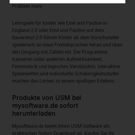
Problem mehr.
Lernspiele für Kinder wie Emil und Pauline in
England 2.0 oder Emil und Pauline auf dem
Bauernhof 2.0 führen Kinder ab dem Vorschulalter
spielerisch an neue Fremdsprachen heran und üben
den Umgang mit Zahlen ein. Die Programme
trainieren unter anderem Aufmerksamkeit,
Feinmotorik und logisches Verständnis. Interaktive
Spielewelten und individuelle Schwierigkeitsstufen
machen das Lernen zu einem spaßigen Erlebnis.
Produkte von USM bei
mysoftware.de sofort
herunterladen
Mysoftware.de bietet Ihnen USM Software als
praktischen Sofort-Download an. Kaufen Sie Ihr