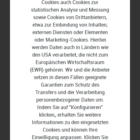
Cookies auch Cookies zur
eingescannte Schriftstücke, Wappen sowie Audio-
statistischen Analyse und Messung
und Videodateien einfügen.
sowie Cookies von Drittanbietern,
etwa zur Einbindung von Inhalten,
Entdecken Sie die geheimnisvolle
externen Diensten oder Elementen
Welt der Astrologie
oder Marketing-Cookies. Hierbei
werden Daten auch in Ländern wie
Mithilfe von Astrologie-Software wie AstroStar
den USA verarbeitet, die nicht zum
14 tauchen Sie in die zahlreichen Facetten der
Europäischen Wirtschaftsraum
Astrologie ein. Erstellen Sie professionelle und
(EWR) gehören. Wir und die Anbieter
umfangreiche Horoskope, um in die Zukunft zu
setzen in diesen Fällen geeignete
blicken. Verschiedene Analysetools helfen Ihnen
Garantien zum Schutz des
dabei, persönliche Sternzeichen, Stärken und
Transfers und der Verarbeitung
Schwächen sowie Beziehungen zu Freunden und
personenbezogener Daten um.
Partnern zu analysieren. Der Mondkalender
Indem Sie auf "Konfigurieren"
3.0 berechnet individuelle Mond-Biorhythmen und
klicken,, erhalten Sie weitere
gibt Inspiration für ein an den Mondphasen
Informationen zu den eingesetzten
orientiertes Leben. Intelligente
Cookies und können Ihre
Einrichtungsassistenten und Schritt-für-Schritt-
Einwilligung anpassen. Klicken Sie