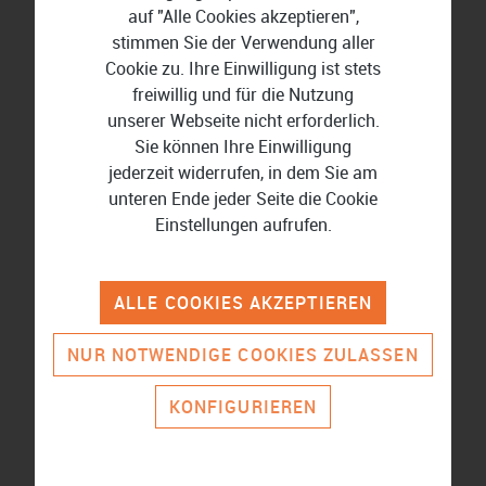
Lernfunktionen machen die Astrologie-Programme
auf "Alle Cookies akzeptieren",
auch für Neulinge zugänglich.
stimmen Sie der Verwendung aller
Cookie zu. Ihre Einwilligung ist stets
USM bietet abwechslungsreiche
freiwillig und für die Nutzung
Lernsoftware
unserer Webseite nicht erforderlich.
Sie können Ihre Einwilligung
Für Lernbegeisterte hält USM ein umfangreiches
jederzeit widerrufen, in dem Sie am
Portfolio an Tipptrainern, Sprachtrainern und
unteren Ende jeder Seite die Cookie
Lernspielen bereit. Mit Goldfinger
Einstellungen aufrufen.
11 oder Goldfinger Junior 7 erlernen Sie oder Ihre
Kinder das Zehnfingersystem im Handumdrehen.
Tutorials, Diktate und nützliches Feedback
ALLE COOKIES AKZEPTIEREN
unterstützen Ihren Lernprozess.
NUR NOTWENDIGE COOKIES ZULASSEN
Der Sprachtrainer MultiLingua Latein trainiert Ihre
Latein-Kenntnisse anhand strukturierter Lektionen,
KONFIGURIEREN
die sich an deutschen Lehrplänen orientieren.
Unregelmäßige Verben und schwierige
Konjugationen sind mit dem Sprachtrainer kein