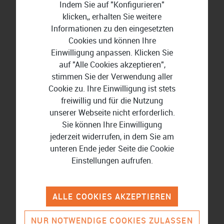
Indem Sie auf "Konfigurieren"
klicken,, erhalten Sie weitere
Informationen zu den eingesetzten
Cookies und können Ihre
Einwilligung anpassen. Klicken Sie
auf "Alle Cookies akzeptieren",
stimmen Sie der Verwendung aller
Cookie zu. Ihre Einwilligung ist stets
freiwillig und für die Nutzung
Lexware Office
unserer Webseite nicht erforderlich.
Sie können Ihre Einwilligung
jederzeit widerrufen, in dem Sie am
unteren Ende jeder Seite die Cookie
Wissenswertes rund um
Einstellungen aufrufen.
Finanzen und Buchführung
ALLE COOKIES AKZEPTIEREN
Vergleich für Buchhaltungssoftware
NUR NOTWENDIGE COOKIES ZULASSEN