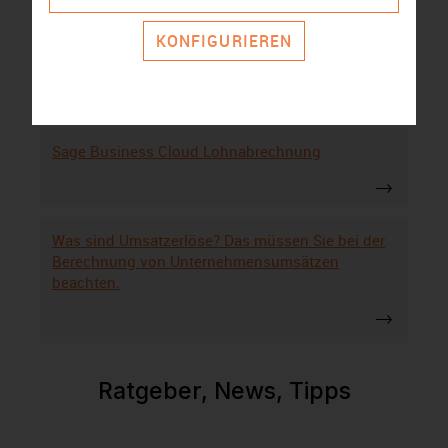
KONFIGURIEREN
WISO Mein Büro Alternativen
Sage Business Cloud Lohnabrechnung
Was sind Umsatzerlöse? Das müssen Sie bei der
Berechnung von Unternehmensumsätzen
beachten.
Ratgeber, News, Tipps