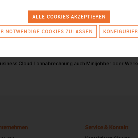
ALLE COOKIES AKZEPTIEREN
n Sage Business Cloud Lohnabrechnung Standard und Plus?
R NOTWENDIGE COOKIES ZULASSEN
KONFIGURIE
uG) in der Standard-Version von Sage Business Cloud Lohn
 Business Cloud Lohnabrechnung auch Minijobber oder Wer
nternehmen
Service & Kontakt