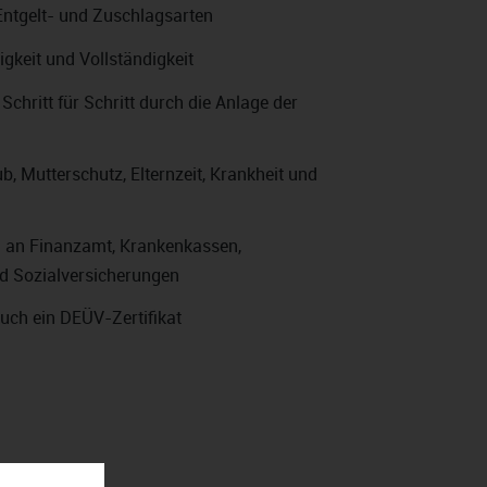
Entgelt- und Zuschlagsarten
gkeit und Vollständigkeit
chritt für Schritt durch die Anlage der
b, Mutterschutz, Elternzeit, Krankheit und
n an Finanzamt, Krankenkassen,
d Sozialversicherungen
auch ein DEÜV-Zertifikat