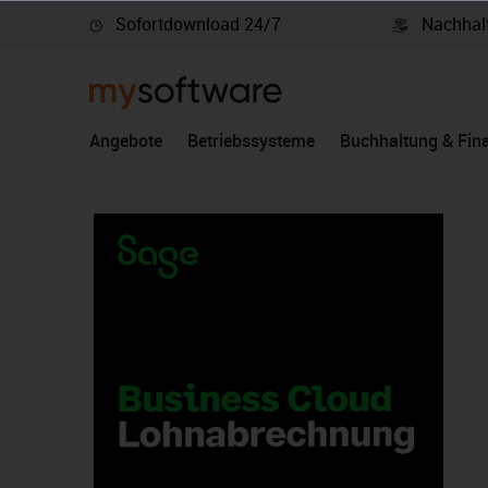
Sofortdownload 24/7
Nachhalt
springen
Zur Hauptnavigation springen
Angebote
Betriebssysteme
Buchhaltung & Fin