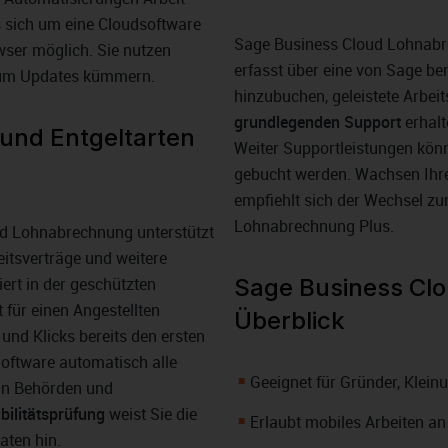
s sich um eine Cloudsoftware
Sage Business Cloud Lohnabre
wser möglich. Sie nutzen
erfasst über eine von Sage ber
t um Updates kümmern.
hinzubuchen, geleistete Arbei
grundlegenden Support
erhalt
und Entgeltarten
Weiter Supportleistungen könn
gebucht werden. Wachsen Ihr
empfiehlt sich der Wechsel z
Lohnabrechnung Plus.
d Lohnabrechnung unterstützt
itsverträge und weitere
iert in der geschützten
Sage Business Cl
 für einen Angestellten
Überblick
und Klicks bereits den ersten
Software automatisch alle
Geeignet für Gründer, Klei
 an Behörden und
bilitätsprüfung
weist Sie die
Erlaubt mobiles Arbeiten an
aten hin.