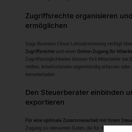
Zugriffsrechte organisieren un
ermöglichen
Sage Business Cloud Lohnabrechnung verfügt übe
Zugriffsrechte
und einen
Online-Zugang für Mitarbe
Zugriffsmöglichkeiten können Ihre Mitarbeiter bei 
stellen, Arbeitsstunden eigenständig erfassen oder
herunterladen.
Den Steuerberater einbinden u
exportieren
Für eine optimale Zusammenarbeit mit Ihrem Steue
Zugang zu relevanten Daten, die für die Buchhaltun