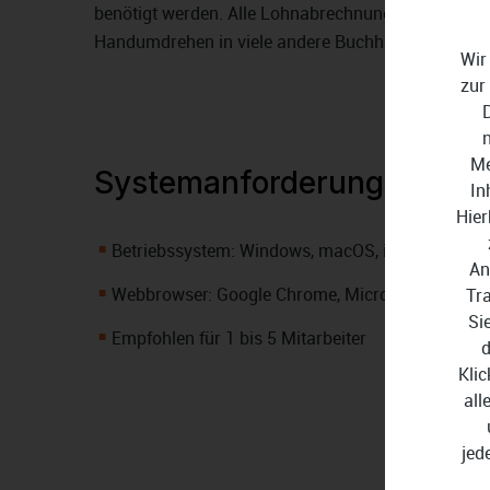
benötigt werden. Alle Lohnabrechnungsdaten lassen
Handumdrehen in viele andere Buchhaltungssoftwa
Wir
zur
Me
Systemanforderungen
In
Hier
Betriebssystem: Windows, macOS, iPadOS, Andr
An
Webbrowser: Google Chrome, Microsoft Edge, Appl
Tr
Si
Empfohlen für 1 bis 5 Mitarbeiter
d
Klic
all
jed