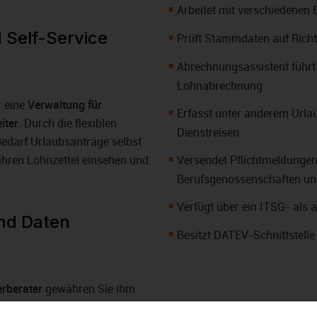
Arbeitet mit verschiedenen 
d Self-Service
Prüft Stammdaten auf Richti
Abrechnungsassistent führt S
Lohnabrechnung
r eine
Verwaltung für
Erfasst unter anderem Urlau
iter
. Durch die flexiblen
Dienstreisen
Bedarf Urlaubsanträge selbst
 ihren Lohnzettel einsehen und
Versendet Pflichtmeldunge
Berufsgenossenschaften un
Verfügt über ein ITSG- als 
nd Daten
Besitzt DATEV-Schnittstelle
rberater
gewähren Sie ihm
g oder die Steuererklärung