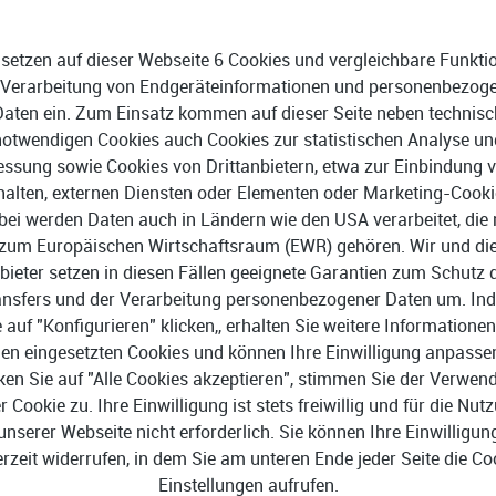
 sich über Schnittstellen im
re-Lösungen exportieren.
 setzen auf dieser Webseite 6 Cookies und vergleichbare Funkti
 Verarbeitung von Endgeräteinformationen und personenbezog
Daten ein. Zum Einsatz kommen auf dieser Seite neben technisc
notwendigen Cookies auch Cookies zur statistischen Analyse un
ssung sowie Cookies von Drittanbietern, etwa zur Einbindung 
halten, externen Diensten oder Elementen oder Marketing-Cooki
bei werden Daten auch in Ländern wie den USA verarbeitet, die 
zum Europäischen Wirtschaftsraum (EWR) gehören. Wir und di
oid und Linux
Sage Business Cloud Lohnab
bieter setzen in diesen Fällen geeignete Garantien zum Schutz 
as-Service-Anwendung
e Safari, Mozilla Firefox
ansfers und der Verarbeitung personenbezogener Daten um. In
e auf "Konfigurieren" klicken,, erhalten Sie weitere Informationen
Die Installation auf einem 
en eingesetzten Cookies und können Ihre Einwilligung anpasse
Internetverbindung ist erfor
ken Sie auf "Alle Cookies akzeptieren", stimmen Sie der Verwe
er Cookie zu. Ihre Einwilligung ist stets freiwillig und für die Nut
unserer Webseite nicht erforderlich. Sie können Ihre Einwilligun
erzeit widerrufen, in dem Sie am unteren Ende jeder Seite die Co
Einstellungen aufrufen.