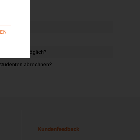
REN
abrechnung möglich?
kstudenten abrechnen?
Kundenfeedback