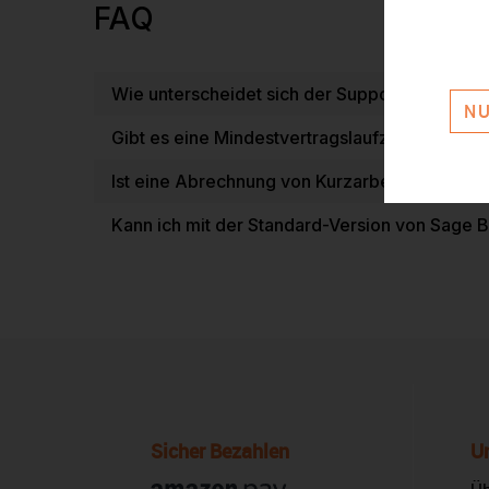
FAQ
Wie unterscheidet sich der Support zwische
NU
Gibt es eine Mindestvertragslaufzeit?
Ist eine Abrechnung von Kurzarbeitergeld (K
Kann ich mit der Standard-Version von Sage
Sicher Bezahlen
U