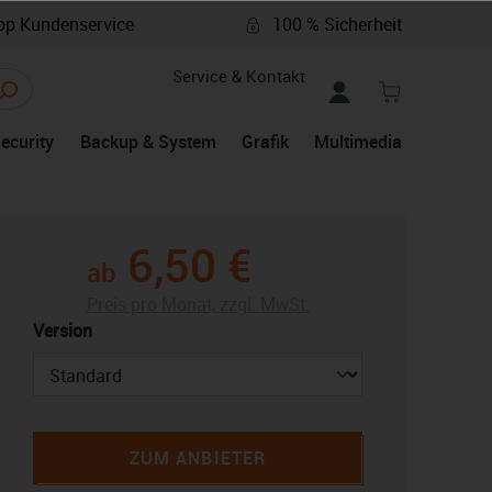
p Kundenservice
100 % Sicherheit
Service & Kontakt
Security
Backup & System
Grafik
Multimedia
6,50 €
ab
Preis pro Monat, zzgl. MwSt.
auswählen
Version
ZUM ANBIETER