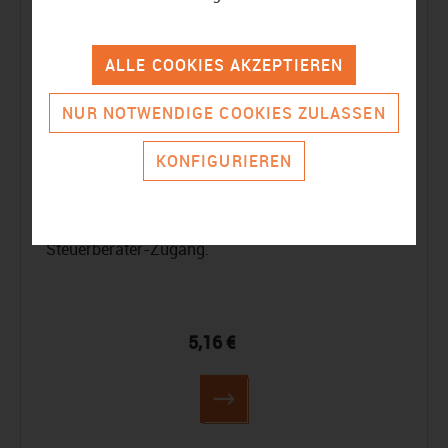
Geeignet für:
Selbstständige, Einzelunternehmer
oder Personengesellschaften, die Rechnungen
webbasiert erstellen, versenden und verwalten
ALLE COOKIES AKZEPTIEREN
möchten.
NUR NOTWENDIGE COOKIES ZULASSEN
sevdesk hilft Ihnen beim Erstellen von Angeboten
KONFIGURIEREN
und Rechnungen und bei der Verwaltung Ihrer
Kunden. Sie erhalten unter anderem auch
Funktionen für den DATEV-Export und einen
Steuerberater-Zugang.
5,16 €