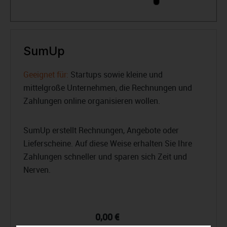
SumUp
Geeignet für:
Startups sowie kleine und
mittelgroße Unternehmen, die Rechnungen und
Zahlungen online organisieren wollen.
SumUp erstellt Rechnungen, Angebote oder
Lieferscheine. Auf diese Weise erhalten Sie Ihre
Zahlungen schneller und sparen sich Zeit und
Nerven.
0,00 €