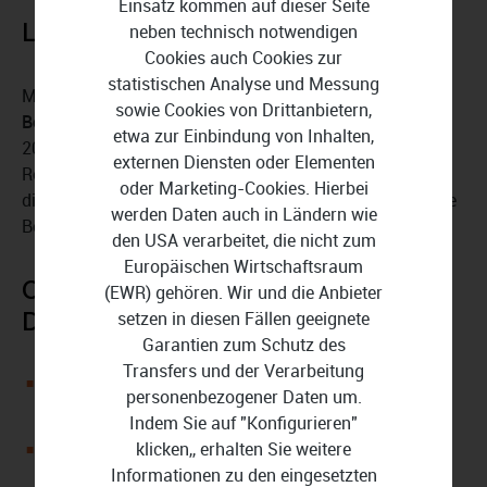
Einsatz kommen auf dieser Seite
Leistung auf hohem Niveau
neben technisch notwendigen
Cookies auch Cookies zur
statistischen Analyse und Messung
Mit
TrueVelocity 10
und der
Multi-GPGPU-
sowie Cookies von Drittanbietern,
Beschleunigung
gewährleistet CyberLink PowerDirector
etwa zur Einbindung von Inhalten,
2025 Ultimate flüssige Workflows und schnelles
externen Diensten oder Elementen
Rendering für Ihre Projekte. Die 4K-Videovorschau und
oder Marketing-Cookies. Hierbei
die Unterstützung von HDR10 und HLG ermöglichen eine
werden Daten auch in Ländern wie
Bearbeitung in Echtzeit.
den USA verarbeitet, die nicht zum
Europäischen Wirtschaftsraum
CyberLink PowerDirector 2025
(EWR) gehören. Wir und die Anbieter
Download im Überblick:
setzen in diesen Fällen geeignete
Garantien zum Schutz des
Transfers und der Verarbeitung
Videobearbeitungssoftware für Einsteiger,
personenbezogener Daten um.
Fortgeschrittene und Profis
Indem Sie auf "Konfigurieren"
klicken,, erhalten Sie weitere
Bietet KI-Funktionen mit Sprache-in-Text-
Informationen zu den eingesetzten
Umwandlung sowie weiteren Audio- und