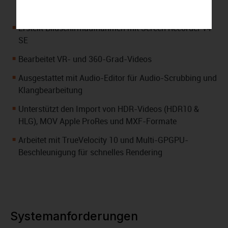
Teiltonung
Erstellt Bildschirmaufnahmen mit Screen Recorder v4
SE
Bearbeitet VR- und 360-Grad-Videos
Ausgestattet mit Audio-Editor für Audio-Scrubbing und
Klangbearbeitung
Unterstützt den Import von HDR-Videos (HDR10 &
HLG), MOV Apple ProRes und MXF-Formate
Arbeitet mit TrueVelocity 10 und Multi-GPGPU-
Beschleunigung für schnelles Rendering
Systemanforderungen