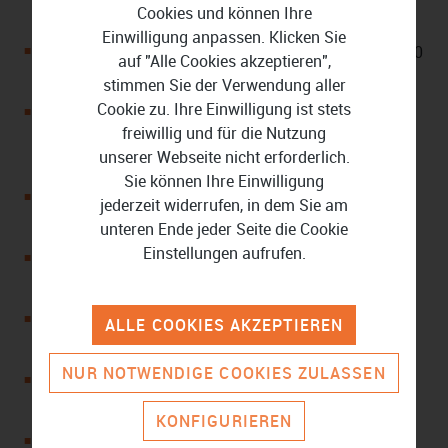
Cookies und können Ihre
Bildverbesserungen
Einwilligung anpassen. Klicken Sie
Mit High-Frame-Rate Unterstützung von Videos in 120
auf "Alle Cookies akzeptieren",
und 240 FPS
stimmen Sie der Verwendung aller
Cookie zu. Ihre Einwilligung ist stets
Ermöglicht eine professionelle Farbabstimmung inkl.
freiwillig und für die Nutzung
Look-up-Tabellen (LUT) und Optimierung durch
unserer Webseite nicht erforderlich.
TrueTheater Color
Sie können Ihre Einwilligung
Beherrscht Audio-Ducking für automatische
jederzeit widerrufen, in dem Sie am
Lautstärkeanpassung
unteren Ende jeder Seite die Cookie
Einstellungen aufrufen.
Reduziert mit NVIDIA Broadcast/Maxine-
Unterstützung: Erweitertes Audio- und Videorauschen
Passt Transparenzen für dynamische und animierte
ALLE COOKIES AKZEPTIEREN
Videoinhalte an
NUR NOTWENDIGE COOKIES ZULASSEN
Enthält Multi-Cam-Designer, Titeldesigner und
Videocollagen-Designer
KONFIGURIEREN
Eignet sich für Multi-Sample Chroma Key und