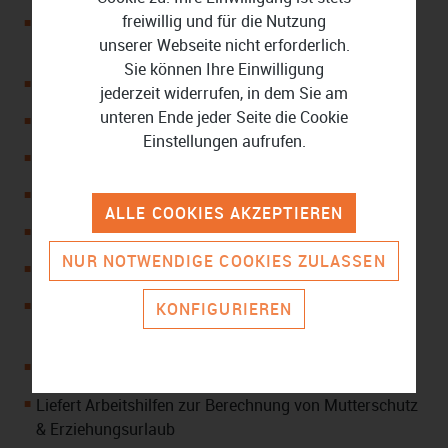
freiwillig und für die Nutzung
Client-/ Server-Lösung geeignet für den Einsatz an 3
unserer Webseite nicht erforderlich.
Arbeitsplätzen
Sie können Ihre Einwilligung
Geeignet für 1 Arbeitsplatz
jederzeit widerrufen, in dem Sie am
unteren Ende jeder Seite die Cookie
Erlaubt eine genaue Arbeitszeiterfassung
Einstellungen aufrufen.
Arbeitet mit SQL-Datenbank von Sybase
Führt Arbeitszeitkonten
ALLE COOKIES AKZEPTIEREN
Verwaltet alle Abwesenheitsarten
NUR NOTWENDIGE COOKIES ZULASSEN
Berechnet Urlaubsansprüche
Erlaubt die Einrichtung und Prüfung von
KONFIGURIEREN
Urlaubsregelungen
Besitzt Kalenderansicht
Liefert Arbeitshilfen zur Berechnung von Mutterschutz
& Erziehungsurlaub