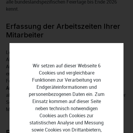
alle bundeslandspezifischen Feiertage bis Ende 2026
kennt.
Erfassung der Arbeitszeiten Ihrer
Mitarbeiter
Lexware fehlzeiten pro 2026 kann mehr als nur
Abwesenheiten verwalten. Sie können auch die
Wir setzen auf dieser Webseite 6
Arbeitszeiten Ihrer Mitarbeiter mit diesem Programm
Cookies und vergleichbare
erfassen. Die Software berücksichtigt automatisch die
Funktionen zur Verarbeitung von
Fehlzeiten eines Mitarbeiters bei der
Endgeräteinformationen und
Arbeitszeiterfassung
. Außerdem können Sie problemlos
personenbezogenen Daten ein. Zum
abteilungs- und betriebsübergreifende Statistiken mit der
Einsatz kommen auf dieser Seite
Software erstellen und diese bei Bedarf direkt in
neben technisch notwendigen
Microsoft Excel exportieren.
Cookies auch Cookies zur
statistischen Analyse und Messung
sowie Cookies von Drittanbietern,
Erweiterte Funktionen