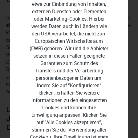
etwa zur Einbindung von Inhalten,
externen Diensten oder Elementen
Im Vergleich zur Basisversion bietet die Pro-Version eine
oder Marketing-Cookies. Hierbei
effiziente Netzwerk-Lösung für bis zu 3 Arbeitsplätze
. Sie
werden Daten auch in Ländern wie
können die Anzahl der Arbeitsplätze jederzeit durch den
den USA verarbeitet, die nicht zum
Erwerb von Zusatzlizenzen erweitern. Zudem profitieren
Europäischen Wirtschaftsraum
Sie von umfangreichen Rechte- und
(EWR) gehören. Wir und die Anbieter
Benutzerverwaltungen, einschließlich Passwortschutz.
setzen in diesen Fällen geeignete
Darüber hinaus steht Ihnen die leistungsstarke
SQL-
Garantien zum Schutz des
Datenbank von Sybase
zur Verfügung. Falls Sie Fragen
Transfers und der Verarbeitung
zur Software oder zur Installation haben, können Sie
personenbezogener Daten um.
kostenlos die Beratung des Lexware Service Centers in
Indem Sie auf "Konfigurieren"
Anspruch nehmen.
klicken,, erhalten Sie weitere
Informationen zu den eingesetzten
Cookies und können Ihre
Lexware fehlzeiten pro 2026 -
Einwilligung anpassen. Klicken Sie
Jahresversion (365 Tage)
auf "Alle Cookies akzeptieren",
Download in der Übersicht:
stimmen Sie der Verwendung aller
Cookie zu. Ihre Einwilligung ist stets