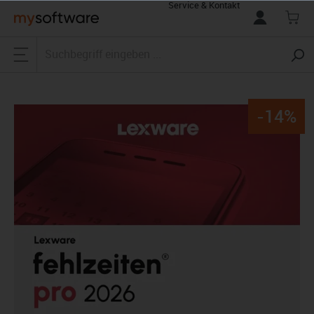
Service & Kontakt
alt springen
-14%