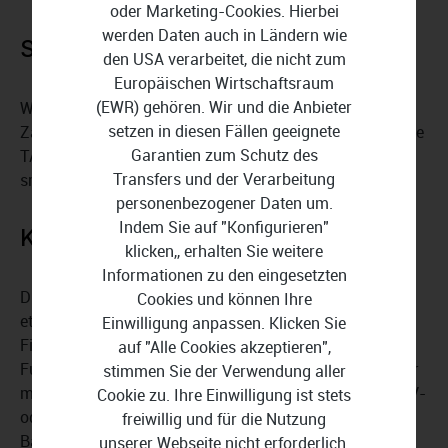
oder Marketing-Cookies. Hierbei
werden Daten auch in Ländern wie
Sicheres Online-Banking
den USA verarbeitet, die nicht zum
Europäischen Wirtschaftsraum
(EWR) gehören. Wir und die Anbieter
WISO Konto Online Plus 365 setzt auf den
setzen in diesen Fällen geeignete
Zahlungsstandard HBCI/FinTS, unterstützt durch sichere
Garantien zum Schutz des
TAN-Verfahren wie iTAN, mTAN, eTAN, chipTAN und
Transfers und der Verarbeitung
smartTAN.
personenbezogener Daten um.
Indem Sie auf "Konfigurieren"
Komfortfunktionen
klicken,, erhalten Sie weitere
Informationen zu den eingesetzten
Die Software lässt sich auf einem mobilen Datenträger,
Cookies und können Ihre
etwa einem USB-Stick, nutzen, sodass die eigenen
Einwilligung anpassen. Klicken Sie
Finanzdaten immer griffbereit sind. Weitere praktische
auf "Alle Cookies akzeptieren",
Funktionen sind der Kontoauszugsdruck, ein Kontoticker
stimmen Sie der Verwendung aller
mit Infos zu Kontobewegungen, der Datenimport im CSV-
Cookie zu. Ihre Einwilligung ist stets
oder QIF-Format sowie eine übersichtliche
freiwillig und für die Nutzung
Bankenübersicht.
unserer Webseite nicht erforderlich.