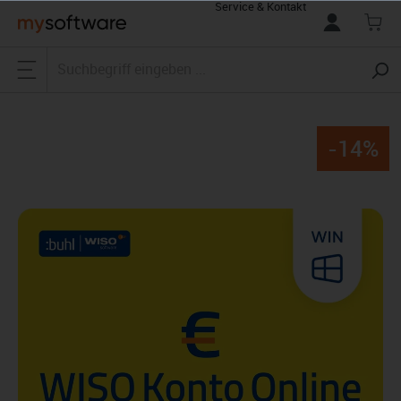
Service & Kontakt
alt springen
-14%