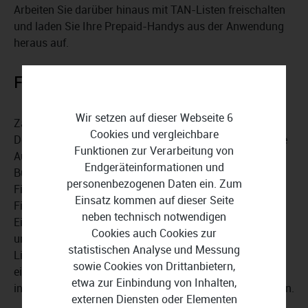
Arbeiten Sie darüber hinaus mit TAN-Listen freischalten
und laden Sie Ihre Prepaid-Handys aus der Anwendung
heraus auf.
Finanzen im Griff
Wir setzen auf dieser Webseite 6
Zahlungsverwaltung, Zahlungskalender,
Cookies und vergleichbare
Dokumentenverwaltung, Kategorie-Verwaltung inklusive
Funktionen zur Verarbeitung von
Autokategorisierung, Adress-, Buchungs- und
Endgeräteinformationen und
Budgetverwaltung sorgen für Ordnung in den eigenen
personenbezogenen Daten ein. Zum
Finanzen. Auf der Startseite liefert die Software eine
Einsatz kommen auf dieser Seite
Finanzübersicht, zeigt Kontostände und -verläufe sowie
neben technisch notwendigen
Einnahmen und Ausgaben im Vergleich nach Kategorie
Cookies auch Cookies zur
und Empfänger. Balken-, Torten-, Linien- und
statistischen Analyse und Messung
Listenauswertungen sowie Finanzberichte machen die
sowie Cookies von Drittanbietern,
eigene finanzielle Situation auf einen Blick verständlich,
etwa zur Einbindung von Inhalten,
inklusive Monatsvergleich von Einnahmen und Ausgaben.
externen Diensten oder Elementen