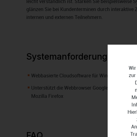
leicht verständlich ist. Stärken Sie beispielsweise
glänzen Sie bei Kundenterminen durch interaktive
internen und externen Teilnehmern.
Systemanforderungen
Wir
zur
Webbasierte Cloudsoftware für Windows-PC, ma
Unterstützt die Webbrowser Google Chrome, Micr
Mozilla Firefox
Me
In
Hier
An
FAQ
Tr