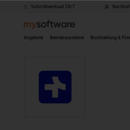
Sofortdownload 24/7
Nachhalt
springen
Zur Hauptnavigation springen
Angebote
Betriebssysteme
Buchhaltung & Fin