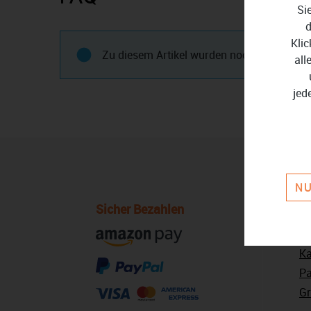
Si
d
Klic
Zu diesem Artikel wurden noch keine Frage
all
jed
NU
Sicher Bezahlen
U
Üb
Ka
Pa
Gr