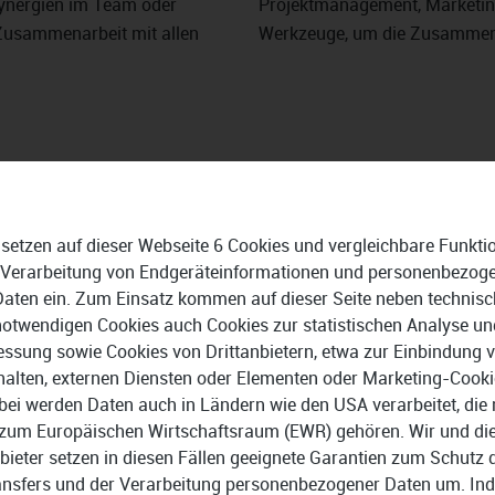
 Synergien im Team oder
Projektmanagement, Marketing 
 Zusammenarbeit mit allen
Werkzeuge, um die Zusammenarb
 setzen auf dieser Webseite 6 Cookies und vergleichbare Funkti
 Verarbeitung von Endgeräteinformationen und personenbezog
cOS, iOS und Android
Keine Installation notwendi
Daten ein. Zum Einsatz kommen auf dieser Seite neben technisc
osoft Edge, Apple Safari und
Internetverbindung erforder
notwendigen Cookies auch Cookies zur statistischen Analyse un
ssung sowie Cookies von Drittanbietern, etwa zur Einbindung 
halten, externen Diensten oder Elementen oder Marketing-Cooki
bei werden Daten auch in Ländern wie den USA verarbeitet, die 
zum Europäischen Wirtschaftsraum (EWR) gehören. Wir und di
bieter setzen in diesen Fällen geeignete Garantien zum Schutz 
ansfers und der Verarbeitung personenbezogener Daten um. In