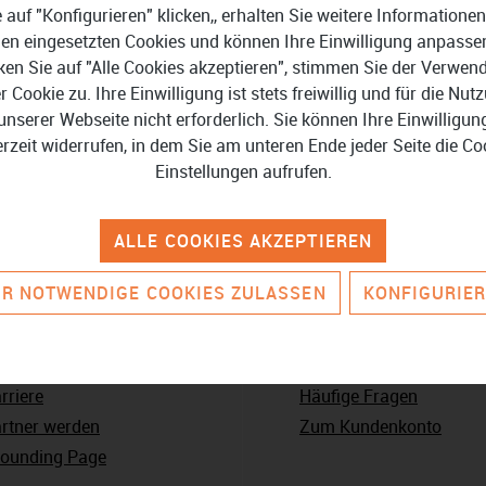
e auf "Konfigurieren" klicken,, erhalten Sie weitere Informationen
en eingesetzten Cookies und können Ihre Einwilligung anpasse
ken Sie auf "Alle Cookies akzeptieren", stimmen Sie der Verwe
n gestellt.
er Cookie zu. Ihre Einwilligung ist stets freiwillig und für die Nut
unserer Webseite nicht erforderlich. Sie können Ihre Einwilligun
erzeit widerrufen, in dem Sie am unteren Ende jeder Seite die Co
Einstellungen aufrufen.
ALLE COOKIES AKZEPTIEREN
R NOTWENDIGE COOKIES ZULASSEN
KONFIGURIE
nternehmen
Service & Kontakt
er uns
Kontaktieren Sie uns
rriere
Häufige Fragen
rtner werden
Zum Kundenkonto
ounding Page