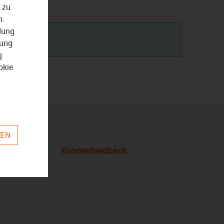
 zu
n.
ndung
zung
g
okie
REN
Kundenfeedback