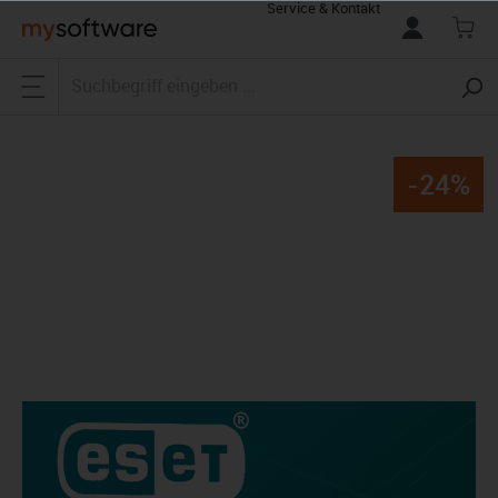
Service & Kontakt
alt springen
-24%