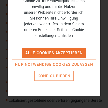
Cookie zu. Ihre Einwilligung ist stets
Erkennt Bedrohungen auf Hardware-Ebene
freiwillig und für die Nutzung
unserer Webseite nicht erforderlich.
Blockiert unbekannte Malware
Sie können Ihre Einwilligung
Analysiert Ihr System auf verdächtige Aktivitäten
jederzeit widerrufen, in dem Sie am
unteren Ende jeder Seite die Cookie
Stoppt automatisierte Passwort-Angriffe
Einstellungen aufrufen.
Verfügt über eine Firewall
Identifiziert betrügerische Webseiten
ALLE COOKIES AKZEPTIEREN
Ermöglicht sichere Online-Transaktionen
NUR NOTWENDIGE COOKIES ZULASSEN
Zentralisiert die Verwaltung und den Schutz aller
Geräte im Heimnetzwerk
KONFIGURIEREN
Ausgestattet mit Kindersicherung
Unterbindet unbefugte Zugriffe auf Ihre Webcam
Lokalisiert gestohlene oder verloren gegangene Geräte