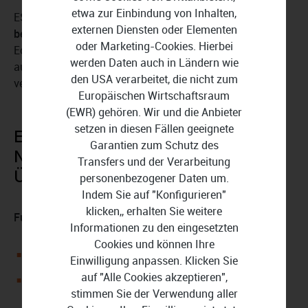
etwa zur Einbindung von Inhalten,
ESET Home Security Essential - 1 Nutzer 1 Jahr
externen Diensten oder Elementen
beeinträchtigt die Leistung Ihres Systems nicht
. Der
oder Marketing-Cookies. Hierbei
Echtzeit-Schutz arbeitet mit Scans, die im Hintergrund
werden Daten auch in Ländern wie
ausgeführt werden, ohne Ihre Geräte merklich zu
den USA verarbeitet, die nicht zum
verlangsamen.
Europäischen Wirtschaftsraum
(EWR) gehören. Wir und die Anbieter
setzen in diesen Fällen geeignete
ESET Home Security Essential - 1
Garantien zum Schutz des
Nutzer 1 Jahr Download in der
Transfers und der Verarbeitung
Übersicht:
personenbezogener Daten um.
Indem Sie auf "Konfigurieren"
klicken,, erhalten Sie weitere
Funktionen für Windows
Informationen zu den eingesetzten
Cookies und können Ihre
Schützt vor Malware und Spyware
Einwilligung anpassen. Klicken Sie
auf "Alle Cookies akzeptieren",
Verhindert die Verschlüsselung Ihrer Daten durch
stimmen Sie der Verwendung aller
Ransomware