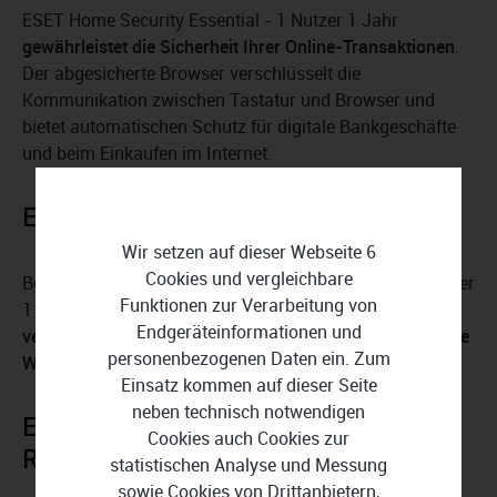
ESET Home Security Essential - 1 Nutzer 1 Jahr
gewährleistet die Sicherheit Ihrer Online-Transaktionen
.
Der abgesicherte Browser verschlüsselt die
Kommunikation zwischen Tastatur und Browser und
bietet automatischen Schutz für digitale Bankgeschäfte
und beim Einkaufen im Internet.
ESET wacht über Ihr Heimnetzwerk
Wir setzen auf dieser Webseite 6
Cookies und vergleichbare
Behalten Sie mit ESET Home Security Essential - 1 Nutzer
Funktionen zur Verarbeitung von
1 Jahr den Überblick über alle verbundenen Geräte und
Endgeräteinformationen und
verhindern Sie unbefugte Zugriffe auf Ihr WLAN oder Ihre
personenbezogenen Daten ein. Zum
Webcam
.
Einsatz kommen auf dieser Seite
neben technisch notwendigen
ESET geht sparsam mit Ihren
Cookies auch Cookies zur
Ressourcen um
statistischen Analyse und Messung
sowie Cookies von Drittanbietern,