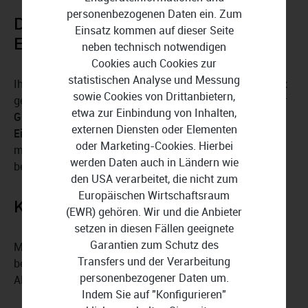
personenbezogenen Daten ein. Zum
Deutsches Bankkonto mit
Einsatz kommen auf dieser Seite
Einlagensicherung
neben technisch notwendigen
Cookies auch Cookies zur
statistischen Analyse und Messung
Ihr Geschäftskonto wird von der deutschen Solaris Bank
sowie Cookies von Drittanbietern,
geführt, die von der BaFin und der EZB reguliert wird. Ihr
etwa zur Einbindung von Inhalten,
Guthaben ist bis zu 100.000 Euro durch die europäische
externen Diensten oder Elementen
Einlagensicherung geschützt
, und Ihre Daten sind durch
oder Marketing-Cookies. Hierbei
mehrstufige Authentifizierung und biometrischen Login
werden Daten auch in Ländern wie
bestens gesichert.
den USA verarbeitet, die nicht zum
Europäischen Wirtschaftsraum
Kontowechsel ohne Hindernisse
(EWR) gehören. Wir und die Anbieter
setzen in diesen Fällen geeignete
Garantien zum Schutz des
Mit dem Kontowechsel-Service ziehen Sie von Ihrem
Transfers und der Verarbeitung
bestehenden Geschäftskonto kostenfrei zu Kontist um.
personenbezogener Daten um.
Alles erfolgt online – ohne Papierkram.
Indem Sie auf "Konfigurieren"