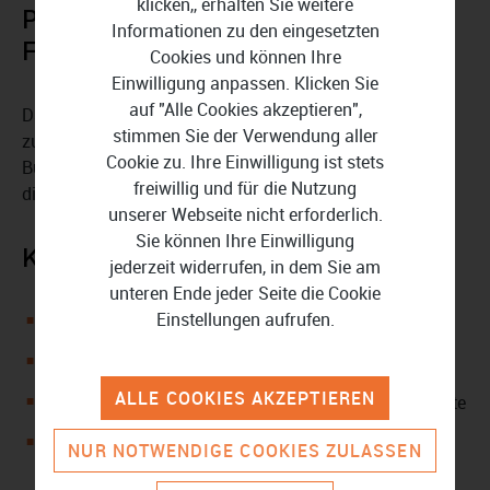
klicken,, erhalten Sie weitere
Premium-Upgrade: Mehr
Informationen zu den eingesetzten
Funktionen für Profis
Cookies und können Ihre
Einwilligung anpassen. Klicken Sie
auf "Alle Cookies akzeptieren",
Das Premium-Geschäftskonto von Kontist bietet
stimmen Sie der Verwendung aller
zusätzliche Vorteile. Dazu gehören erweiterte
Cookie zu. Ihre Einwilligung ist stets
Buchhaltungsfunktionen, Sammelüberweisungen und
freiwillig und für die Nutzung
digitale Kontoauszüge.
unserer Webseite nicht erforderlich.
Sie können Ihre Einwilligung
Kontist im Überblick:
jederzeit widerrufen, in dem Sie am
unteren Ende jeder Seite die Cookie
Einstellungen aufrufen.
Geschäftskonto mit intelligenter Steuerberechnung
Mit 3 Tarifen: Free, Premium und Buchhaltung
ALLE COOKIES AKZEPTIEREN
Liefert mobile Apps und mit Visa-Business-Debit-Karte
Kümmert sich um die automatische Kategorisierung
NUR NOTWENDIGE COOKIES ZULASSEN
und den Beleg-Upload