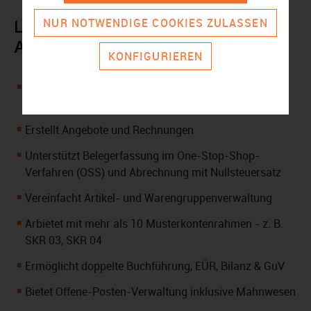
NUR NOTWENDIGE COOKIES ZULASSEN
Lexware business plus 2026 -
Abonnement in der Übersicht:
KONFIGURIEREN
Kombiniert Lexware warenwirtschaft und Lexware
buchhaltung
Erstellt Angebote und Rechnungen
Unterstützt Belegerfassung im One-Stop-Shop-
Verfahren (OSS) und Abrechnung mit Nullsteuersatz
Vereinfacht Artikel- und Warengruppenverwaltung
Arbietet mit mehr als 10 Musterkontenrahmen - z. B.
SKR 03, SKR 04
Ermöglicht doppelte Buchführung, EÜR, Bilanz & GuV
Bietet Offene-Posten-Verwaltung inklusive Mahnwesen