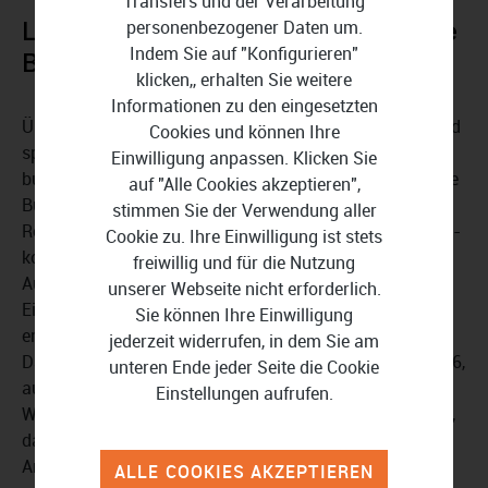
Transfers und der Verarbeitung
Lexware business plus 2026 - Ihre
personenbezogener Daten um.
Indem Sie auf "Konfigurieren"
Buchhaltung leicht gemacht
klicken,, erhalten Sie weitere
Informationen zu den eingesetzten
Übernehmen Sie die Kontrolle über Ihre Buchhaltung und
Cookies und können Ihre
sparen Sie sich die Kosten eines Buchhalters. Lexware
Einwilligung anpassen. Klicken Sie
business plus 2026 bietet alles, was Sie für eine doppelte
auf "Alle Cookies akzeptieren",
Buchführung mit Bilanz und Gewinn-und-Verlust-
stimmen Sie der Verwendung aller
Rechnung benötigen. Wählen Sie den passenden DATEV-
Cookie zu. Ihre Einwilligung ist stets
kompatiblen Kontenrahmen aus einer umfangreichen
freiwillig und für die Nutzung
Auswahl, der zu Ihrer Branche passt. Führen Sie die
unserer Webseite nicht erforderlich.
Einnahmen-Überschuss-Rechnung (EÜR) durch und
Sie können Ihre Einwilligung
entscheiden Sie sich für die Soll- oder Ist-Versteuerung.
jederzeit widerrufen, in dem Sie am
Dank des
GoBD-Testats
von Lexware business plus 2026,
unteren Ende jeder Seite die Cookie
ausgestellt von einer unabhängigen
Einstellungen aufrufen.
Wirtschaftsprüfungsgesellschaft, können Sie sicher sein,
dass Ihre Buchführung stets den aktuellen gesetzlichen
Anforderungen entspricht.
ALLE COOKIES AKZEPTIEREN