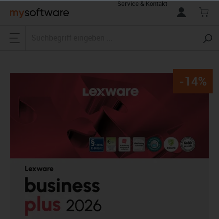
Service & Kontakt
alt springen
-14%