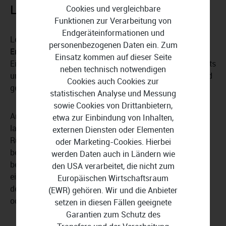
Lexware business plus 2026
Cookies und vergleichbare
Funktionen zur Verarbeitung von
Endgeräteinformationen und
Lexware business plus 2026 ermöglicht Ihnen die
personenbezogenen Daten ein. Zum
Erstellung individueller Kunden- und Aktionspreislisten
.
Einsatz kommen auf dieser Seite
Eine detaillierte Übersicht, die Verwaltung von Kreditlimits
neben technisch notwendigen
und eine Sperrfunktion tragen zu einem effizienteren und
Cookies auch Cookies zur
gezielteren Kundenmanagement bei.
statistischen Analyse und Messung
sowie Cookies von Drittanbietern,
Artikelreservierungen für Kunden oder Teillieferungen
etwa zur Einbindung von Inhalten,
lassen sich leicht durchführen, und die
externen Diensten oder Elementen
Rückstandsverwaltung des Programms hilft Ihnen, auch
oder Marketing-Cookies. Hierbei
bei einer großen Kundenanzahl den Überblick zu
werden Daten auch in Ländern wie
behalten. Mit nur wenigen Klicks können Sie Rabatte für
den USA verarbeitet, die nicht zum
einzelne Artikel oder ganze Preisgruppen festlegen, um
Europäischen Wirtschaftsraum
den Wünschen Ihrer Kundschaft entgegenzukommen
(EWR) gehören. Wir und die Anbieter
oder Ihr Marketing auf ein neues Niveau zu heben.
setzen in diesen Fällen geeignete
Garantien zum Schutz des