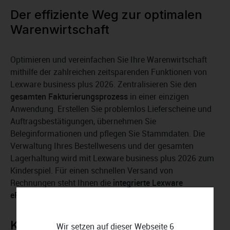
Der effiziente Weg zur optimalen
Warenwirtschaft
Optimieren und vereinfachen Sie Ihre Warenwirtschaft
mithilfe der zahlreichen zeitsparenden Funktionen von
Lexware business plus 2026. Zentralisieren Sie den
gesamten Fakturierungsprozess
in einer einzigen
Anwendung. Erstellen Sie problemlos Lieferscheine und
Auftragsbestätigungen, übernehmen Sie
Beleginformationen und pflegen Sie Stammdaten. Die
Verwaltung Ihres Bestellwesens und der gesamten
Lagerhaltung wird mit Lexware business plus 2026 zum
Kinderspiel. Für einen schnellen Versand von
Rechnungen steht Ihnen die
integrierte Lexware
eRechnung
zur Verfügung.
Kundenorientierung im Fokus mit
Wir setzen auf dieser Webseite 6