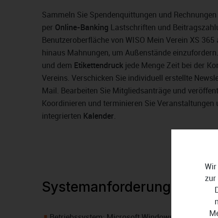
Sammeln Sie Spendenquittungen und Rechnungen 
per
Online-Banking
Lastschriften und Beitragszahl
Benutzeroberfläche von WISO Mein Verein XS 365 a
hinaus Mahnungen, um Außenstände einzufordern. 
und dem
Etikettendruck
jede Menge Zeit bei der K
Vereins. Verschicken Sie individuell erstellte News
Mail. Bearbeiten Sie Mitgliedsanträge und veröffent
Koordinieren und terminieren Sie Veranstaltungen 
integrierten
Kalender
.
Wir
zur
Systemanforderungen
Me
Betriebssystem: Microsoft Windows 11, Windows