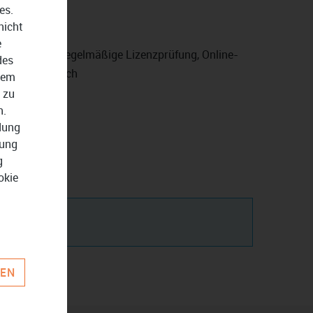
es.
nicht
e
aktivierung, regelmäßige Lizenzprüfung, Online-
des
ng erforderlich
dem
 zu
n.
ndung
zung
g
okie
REN