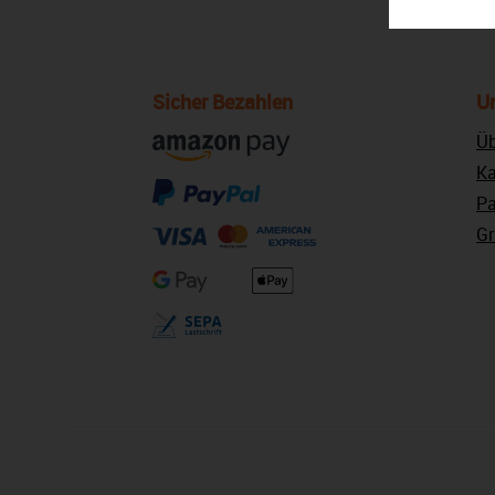
Sicher Bezahlen
U
Üb
Ka
Pa
Gr