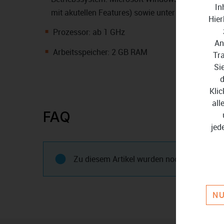
In
mit akutellen Features) sowie unter Windows-Se
Hier
Prozessor: ab 1 GHz
An
Arbeitsspeicher: 2 GB RAM
Tr
Si
d
Klic
all
FAQ
jed
Zu diesem Artikel wurden noch keine Frage
NU