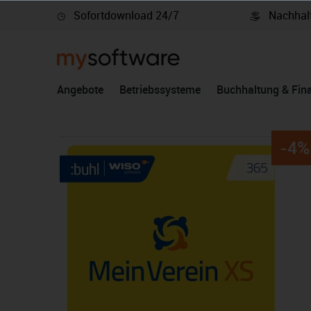
Sofortdownload 24/7
Nachhalt
springen
Zur Hauptnavigation springen
Angebote
Betriebssysteme
Buchhaltung & Fin
-4%