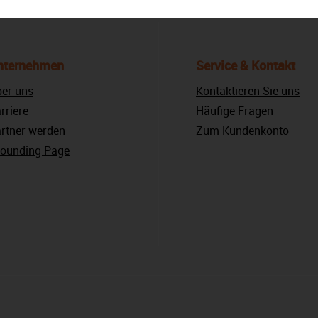
nternehmen
Service & Kontakt
er uns
Kontaktieren Sie uns
rriere
Häufige Fragen
rtner werden
Zum Kundenkonto
ounding Page