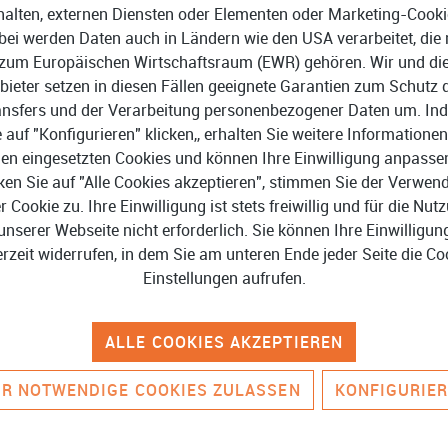
halten, externen Diensten oder Elementen oder Marketing-Cooki
rver 2012 R2, 2016 und 2019
bei werden Daten auch in Ländern wie den USA verarbeitet, die 
Grafik: ab 1.280 x 800 px
zum Europäischen Wirtschaftsraum (EWR) gehören. Wir und di
Online-Zugang für Software
bieter setzen in diesen Fällen geeignete Garantien zum Schutz 
Banking und Datenübertragu
ansfers und der Verarbeitung personenbezogener Daten um. In
e auf "Konfigurieren" klicken,, erhalten Sie weitere Informationen
en eingesetzten Cookies und können Ihre Einwilligung anpasse
ken Sie auf "Alle Cookies akzeptieren", stimmen Sie der Verwe
er Cookie zu. Ihre Einwilligung ist stets freiwillig und für die Nut
unserer Webseite nicht erforderlich. Sie können Ihre Einwilligun
erzeit widerrufen, in dem Sie am unteren Ende jeder Seite die Co
Einstellungen aufrufen.
n gestellt.
ALLE COOKIES AKZEPTIEREN
R NOTWENDIGE COOKIES ZULASSEN
KONFIGURIE