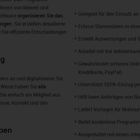
ührern von kleinen und
Geeignet für den Einsatz an 
 Software
organisieren Sie das
ungen
. Sie erstellen detaillierte
Erfasst Stammdaten in ein
 Sie effiziente Entscheidungen
Erstellt Auswertungen und S
Arbeitet mit frei definierba
ng
Gewährleistet sicheres Onli
Kreditkarte, PayPal)
ins an und digitalisieren Sie
Unterstützt SEPA-Einzug pe
e Weise haben Sie
alle
Sie einfach ein Mitglied aus
Hilft beim Anfertigen von 
esse, Kontakt und den
Liefert Vorlagen für Mahnu
Bietet kostenlose Program
eben
Ausgestattet mit einem inte