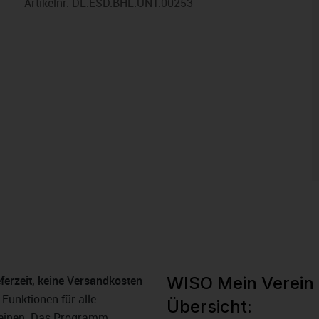
Artikelnr.
DL.ESD.BHL.UNT.00253
eferzeit, keine Versandkosten
WISO Mein Verein 
Funktionen für alle
Übersicht:
reinen. Das Programm