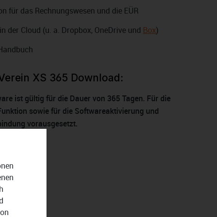
ion für das Rechnungswesen und die EÜR
in der Cloud (u. a. Dropbox, OneDrive und
Box
)
s Handbuch
Verein XS 365 Download:
are ist gültig für die Dauer von 365 Tagen. Für die
unktion sowie für die Softwareaktivierung und
bindung vorausgesetzt.
onen
enen
h
d
von