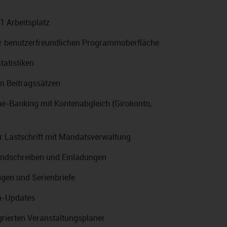
1 Arbeitsplatz
er benutzerfreundlichen Programmoberfläche
tatistiken
ren Beitragssätzen
ne-Banking mit Kontenabgleich (Girokonto,
r Lastschrift mit Mandatsverwaltung
Rundschreiben und Einladungen
ngen und Serienbriefe
m-Updates
grierten Veranstaltungsplaner