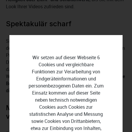
Look Ihrer Videos zufrieden sind.
Spektakulär scharf
Sind Ihre Aufnahmen unscharf oder nicht im Fokus? In
den meisten Fällen ist das für Ashampoo ActionCam kein
Problem. Egal, ob Sie Videos während eines
Wir setzen auf dieser Webseite 6
Drohnenflugs gemacht, mit einem Mountainbike durch
Cookies und vergleichbare
das Gelände gefahren oder Flora und Fauna unter
Funktionen zur Verarbeitung von
Wasser mit Ihrer Kamera festgehalten haben,
das clevere
Endgeräteinformationen und
Bearbeitungsprogramm kümmert sich darum, dass Sie
personenbezogenen Daten ein. Zum
die Dinge, die wichtig sind, klar sehen
.
Einsatz kommen auf dieser Seite
neben technisch notwendigen
Mit Ashampoo ActionCam
Cookies auch Cookies zur
statistischen Analyse und Messung
verwirklicht Ihre kreativen Ideen
sowie Cookies von Drittanbietern,
etwa zur Einbindung von Inhalten,