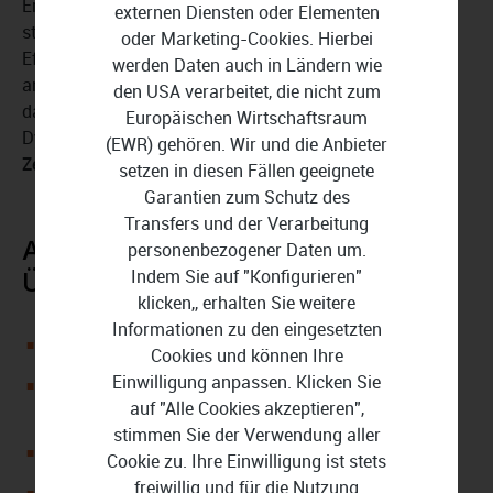
Ergänzen Sie Szenen durch Text-Kommentare oder
externen Diensten oder Elementen
statten Sie besondere Momente mit beeindruckenden
oder Marketing-Cookies. Hierbei
Effekten aus. Wählen Sie dabei aus einer großen Palette
werden Daten auch in Ländern wie
an Werkzeugen unter anderem den
Tilt-Shift-Filter
oder
den USA verarbeitet, die nicht zum
das selektive
Weichzeichnen
. Brauchen Sie mehr
Europäischen Wirtschaftsraum
Dynamik in Ihren Videos, dann bauen Sie
Zeitlupen
oder
(EWR) gehören. Wir und die Anbieter
Zeitraffer
ein.
setzen in diesen Fällen geeignete
Garantien zum Schutz des
Transfers und der Verarbeitung
Ashampoo ActionCam im
personenbezogener Daten um.
Indem Sie auf "Konfigurieren"
Überblick:
klicken,, erhalten Sie weitere
Informationen zu den eingesetzten
Stabilisiert verwackelte Videos mit wenigen Klicks
Cookies und können Ihre
Einwilligung anpassen. Klicken Sie
Hilft beim Schneiden und Zusammenfügen von
auf "Alle Cookies akzeptieren",
Aufnahmen
stimmen Sie der Verwendung aller
Geeignet für die Kontrast- und Farboptimierung
Cookie zu. Ihre Einwilligung ist stets
freiwillig und für die Nutzung