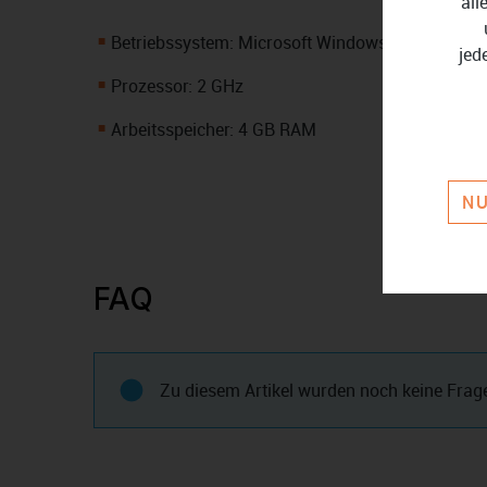
all
Betriebssystem: Microsoft Windows 11, Windows 
jed
Prozessor: 2 GHz
Arbeitsspeicher: 4 GB RAM
NU
FAQ
Zu diesem Artikel wurden noch keine Frage