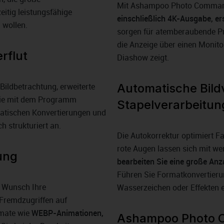
Mit Ashampoo Photo Comman
itig leistungsfähige
einschließlich 4K-Ausgabe, ers
 wollen.
sorgen für atemberaubende Pr
die Anzeige über einen Monito
rflut
Diashow zeigt.
ildbetrachtung, erweiterte
Automatische Bil
 Sie mit dem Programm
Stapelverarbeitun
matischen Konvertierungen und
h strukturiert an.
Die Autokorrektur optimiert F
rote Augen lassen sich mit wen
ung
bearbeiten Sie eine große Anz
Führen Sie Formatkonvertier
 Wunsch Ihre
Wasserzeichen oder Effekten e
 Fremdzugriffen auf
rmate wie
WEBP-Animationen,
Ashampoo Photo 