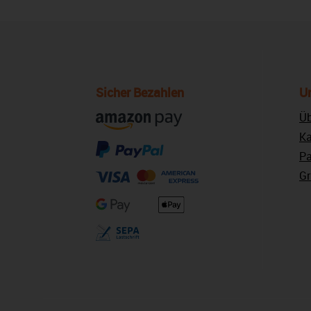
Sicher Bezahlen
U
Üb
Ka
Pa
Gr