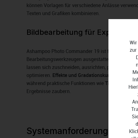
können Vorlagen für verschiedene Anlässe verwend
Texten und Grafiken kombinieren.
Bildbearbeitung für Experten
Wir
zur
Ashampoo Photo Commander 19 ist für Spezialisten
Bearbeitungswerkzeugen ausgestattet, die auch Pro
lassen sich zuschneiden, ausrichten, perspektivisc
Me
optimieren.
Effekte und Gradationskurven
erweitern
In
während praktische Funktionen wie
Tilt-Shift-Effek
Hier
Ergebnisse zaubern.
An
Tr
Si
d
Systemanforderungen
Klic