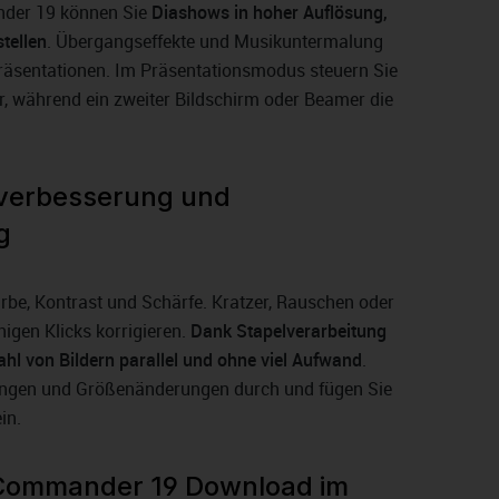
der 19 können Sie
Diashows in hoher Auflösung,
tellen
. Übergangseffekte und Musikuntermalung
äsentationen. Im Präsentationsmodus steuern Sie
r, während ein zweiter Bildschirm oder Beamer die
dverbesserung und
g
arbe, Kontrast und Schärfe. Kratzer, Rauschen oder
igen Klicks korrigieren.
Dank Stapelverarbeitung
ahl von Bildern parallel und ohne viel Aufwand
.
ungen und Größenänderungen durch und fügen Sie
in.
Commander 19 Download im