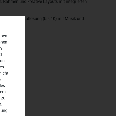
en, Rahmen und kreative Layouts mit integrierten
ows in hoher Auflösung (bis 4K) mit Musik und
tung
onen
enen
h
d
von
es.
nicht
e
des
dem
 zu
n.
ndung