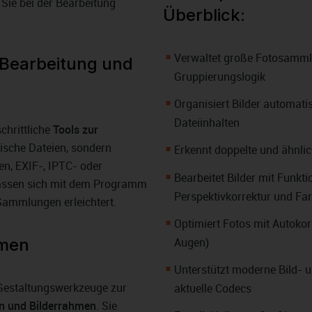
 Sie bei der Bearbeitung
Überblick:
Verwaltet große Fotosammlun
-Bearbeitung und
Gruppierungslogik
Organisiert Bilder automat
Dateiinhalten
hrittliche
Tools zur
ntische Dateien, sondern
Erkennt doppelte und ähnli
n, EXIF-, IPTC- oder
Bearbeitet Bilder mit Funkt
assen sich mit dem Programm
Perspektivkorrektur und Fa
 Sammlungen erleichtert.
Optimiert Fotos mit Autokor
hmen
Augen)
Unterstützt moderne Bild-
Gestaltungswerkzeuge zur
aktuelle Codecs
en und Bilderrahmen
. Sie