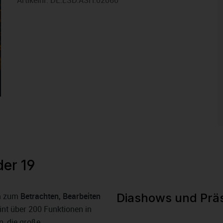
Artikelnr.
DL.ESD.ASH.02060
er 19
m zum
Betrachten, Bearbeiten
Diashows und Prä
eint über 200 Funktionen in
n, die große