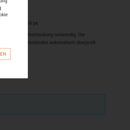
zung
g
 10 GB
okie
ng: 1.280 x 960 px
ist eine Internetverbindung notwendig. Die
egelmäßigen Abständen automatisch überprüft.
REN