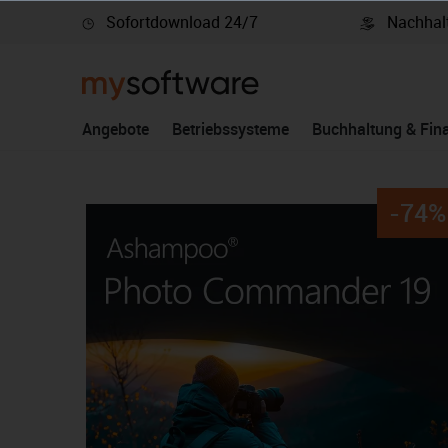
Sofortdownload 24/7
Nachhalt
springen
Zur Hauptnavigation springen
Angebote
Betriebssysteme
Buchhaltung & Fin
-74%