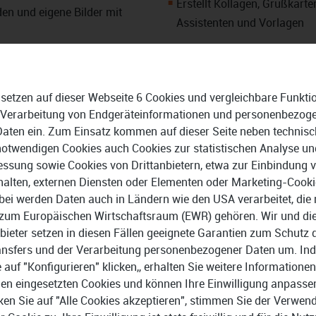
Erstellt Kollagen, Grußkart
en und eigene Bilder mit
Assistenten und Vorlagen
Präsentiert Fotos als Diash
Übergangseffekten
Verfügt über Stapelverarbei
 setzen auf dieser Webseite 6 Cookies und vergleichbare Funkti
 Verarbeitung von Endgeräteinformationen und personenbezog
 mit leistungsfähigen
Daten ein. Zum Einsatz kommen auf dieser Seite neben technisc
fis gerecht werden. Bilder
notwendigen Cookies auch Cookies zur statistischen Analyse un
h verändern oder farblich
ssung sowie Cookies von Drittanbietern, etwa zur Einbindung 
 Ihre kreativen Möglichkeiten,
halten, externen Diensten oder Elementen oder Marketing-Cooki
te und Filter
beeindruckende
bei werden Daten auch in Ländern wie den USA verarbeitet, die 
zum Europäischen Wirtschaftsraum (EWR) gehören. Wir und di
bieter setzen in diesen Fällen geeignete Garantien zum Schutz 
ansfers und der Verarbeitung personenbezogener Daten um. In
e auf "Konfigurieren" klicken,, erhalten Sie weitere Informationen
en eingesetzten Cookies und können Ihre Einwilligung anpasse
ken Sie auf "Alle Cookies akzeptieren", stimmen Sie der Verwe