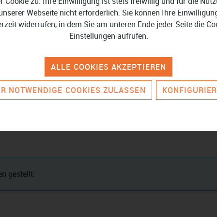
er Cookie zu. Ihre Einwilligung ist stets freiwillig und für die Nut
unserer Webseite nicht erforderlich. Sie können Ihre Einwilligun
10 (jeweils 64-Bit-Versionen)
Freier Festplattenspeicher:
erzeit widerrufen, in dem Sie am unteren Ende jeder Seite die Co
Einstellungen aufrufen.
Minimale Bildschirmauflösu
Für die Produktaktivierung 
ALLE COOKIES AKZEPTIEREN
Programm-Lizenz wird in r
R NOTWENDIGE COOKIES ZULASSEN
KONFIGURIE
n gestellt.