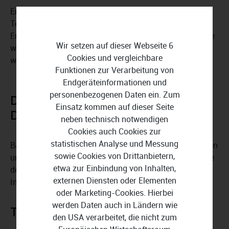
Erstellen Sie Aufgabenlisten, weisen Sie Aufgaben
Teammitgliedern zu und setzen Sie Deadlines. Mit
Erinnerungen und Benachrichtigungen verpassen Sie nie
Wir setzen auf dieser Webseite 6
wieder wichtige Aufgaben, und alle Teammitglieder
Cookies und vergleichbare
wissen genau, was zu tun ist.
Funktionen zur Verarbeitung von
Endgeräteinformationen und
personenbezogenen Daten ein. Zum
Datei- und
Einsatz kommen auf dieser Seite
Dokumentenmanagement
neben technisch notwendigen
Cookies auch Cookies zur
statistischen Analyse und Messung
Basecamp ermöglicht das einfache Teilen, Kommentieren
sowie Cookies von Drittanbietern,
und Speichern von Dateien und Dokumenten. Nutzen Sie
etwa zur Einbindung von Inhalten,
den
zentralen Dateispeicher
, um alle relevanten
externen Diensten oder Elementen
Informationen jederzeit griffbereit zu haben.
oder Marketing-Cookies. Hierbei
werden Daten auch in Ländern wie
Terminplanung und Kalender
den USA verarbeitet, die nicht zum