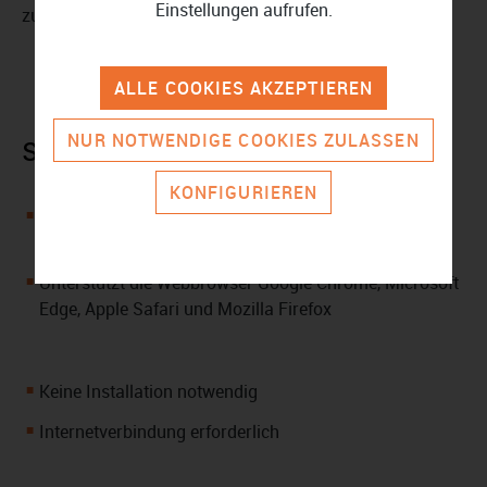
Einstellungen aufrufen.
zusammenarbeiten möchten.
ALLE COOKIES AKZEPTIEREN
NUR NOTWENDIGE COOKIES ZULASSEN
Systemanforderungen
KONFIGURIEREN
Webbasierte Cloudsoftware für Windows-PC und
macOS
Unterstützt die Webbrowser Google Chrome, Microsoft
Edge, Apple Safari und Mozilla Firefox
Keine Installation notwendig
Internetverbindung erforderlich