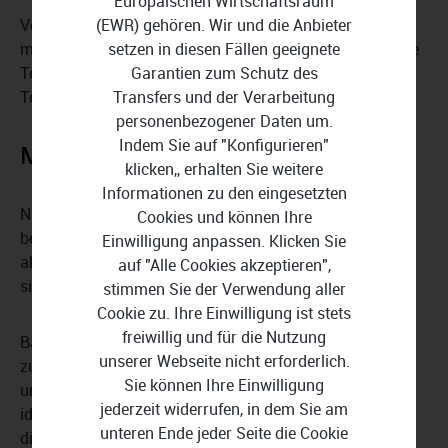
Europäischen Wirtschaftsraum
(EWR) gehören. Wir und die Anbieter
Verwalten Sie Termine, Zeitpläne und Meilensteine
setzen in diesen Fällen geeignete
mithilfe des integrierten Kalenders. Koordinieren Sie Ihre
Garantien zum Schutz des
Teamaktivitäten und verpassen Sie nie wieder Ihre
Transfers und der Verarbeitung
Termine.
personenbezogener Daten um.
Indem Sie auf "Konfigurieren"
Mobile App für unterwegs
klicken,, erhalten Sie weitere
Informationen zu den eingesetzten
Nutzen Sie Basecamp auch unterwegs mit der
Cookies und können Ihre
benutzerfreundlichen mobilen App. Bleiben Sie über den
Einwilligung anpassen. Klicken Sie
aktuellen Projektstatus auf dem Laufenden, egal wo Sie
auf "Alle Cookies akzeptieren",
sich befinden.
stimmen Sie der Verwendung aller
Cookie zu. Ihre Einwilligung ist stets
freiwillig und für die Nutzung
Basecamp revolutioniert die Art und Weise, wie Teams
unserer Webseite nicht erforderlich.
zusammenarbeiten. Dank seiner Benutzerfreundlichkeit
Sie können Ihre Einwilligung
und den leistungsstarken Funktionen ist Basecamp die
jederzeit widerrufen, in dem Sie am
ideale Lösung für Unternehmen und Teams jeder Größe,
unteren Ende jeder Seite die Cookie
die ihre Projekte effizient und erfolgreich verwalten und