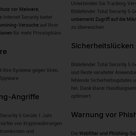
Unterbinden Sie Tracking-Ver
Schutz vor Malware,
Bitdefender Total Security 5 
ie Internet Security bietet
unbemerkt Zugriff auf die Mik
omining-Versuche
auf Ihrer
zu überwachen.
ionen
für mehr Privatsphäre.
Sicherheitslücken
re
Bitdefender Total Security 5 
gt Ihre Systeme gegen Viren,
und Reste veralteter Anwendun
 Spyware.
fehlende Sicherheitsupdates 
hin. Dank klarer Handlungsem
ng-Angriffe
optimiert.
Warnung vor Phis
Security 5 Geräte 1 Jahr
Schürfen von Kryptowährungen
Stromkosten und
Die
Webfilter und Phishing-Sc