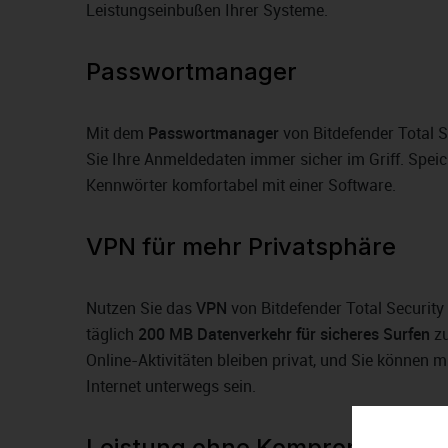
Leistungseinbußen Ihrer Systeme.
Passwortmanager
Mit dem
Passwortmanager
von Bitdefender Total S
Sie Ihre Anmeldedaten immer sicher im Griff. Speic
Kennwörter komfortabel mit einer Software.
VPN für mehr Privatsphäre
Nutzen Sie das
VPN
von Bitdefender Total Security
täglich
200 MB Datenverkehr für sicheres Surfen
zu
Online-Aktivitäten bleiben privat, und Sie können 
Internet unterwegs sein.
Leistung ohne Kompromisse