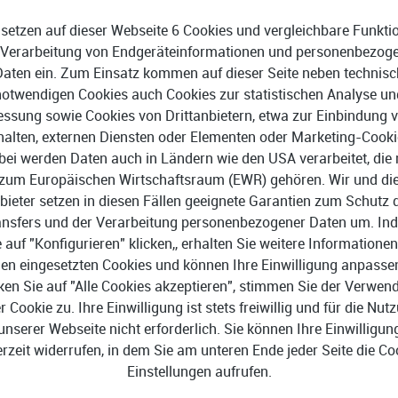
unsichere Einstellungen
 setzen auf dieser Webseite 6 Cookies und vergleichbare Funkti
Blockiert gefährliche Links
 Verarbeitung von Endgeräteinformationen und personenbezog
ressourcenschonend
und
Daten ein. Zum Einsatz kommen auf dieser Seite neben technisc
rekonfiguration Ihrer Systeme
notwendigen Cookies auch Cookies zur statistischen Analyse un
ssung sowie Cookies von Drittanbietern, etwa zur Einbindung 
halten, externen Diensten oder Elementen oder Marketing-Cooki
bei werden Daten auch in Ländern wie den USA verarbeitet, die 
zum Europäischen Wirtschaftsraum (EWR) gehören. Wir und di
bieter setzen in diesen Fällen geeignete Garantien zum Schutz 
ansfers und der Verarbeitung personenbezogener Daten um. In
e auf "Konfigurieren" klicken,, erhalten Sie weitere Informationen
en eingesetzten Cookies und können Ihre Einwilligung anpasse
ws 10, Windows 8.1, Windows
Arbeitsspeicher: 2,5 GB RA
ken Sie auf "Alle Cookies akzeptieren", stimmen Sie der Verwe
 10.10 oder höher
Festplatte: 2,5 GB
er Cookie zu. Ihre Einwilligung ist stets freiwillig und für die Nut
ra 10.12 oder höher) / iOS
unserer Webseite nicht erforderlich. Sie können Ihre Einwilligun
Sonstiges: Internetverbindu
erzeit widerrufen, in dem Sie am unteren Ende jeder Seite die Co
Einstellungen aufrufen.