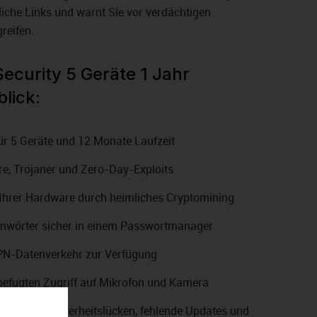
liche Links und warnt Sie vor verdächtigen
reifen.
Security 5 Geräte 1 Jahr
lick:
für 5 Geräte und 12 Monate Laufzeit
e, Trojaner und Zero-Day-Exploits
Ihrer Hardware durch heimliches Cryptomining
nnwörter sicher in einem Passwortmanager
VPN-Datenverkehr zur Verfügung
befugten Zugriff auf Mikrofon und Kamera
tifiziert Sicherheitslücken, fehlende Updates und