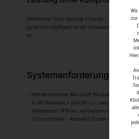
Wir
zur
Bitdefender Total Security 5 Geräte 1 Jahr arbeitet
passt sich intelligent an die Hardware- und Softwa
an.
Me
In
Hier
An
Systemanforderungen
Tr
Si
d
Betriebssysteme: Microsoft Windows 11, Windo
Klic
8 und Windows 7 (mit SP 1) / macOS X Yosemite
all
(Bitdefender VPN nur auf Geräten mit macOS Sier
13.0 und höher / Android 6.0 oder höher
jed