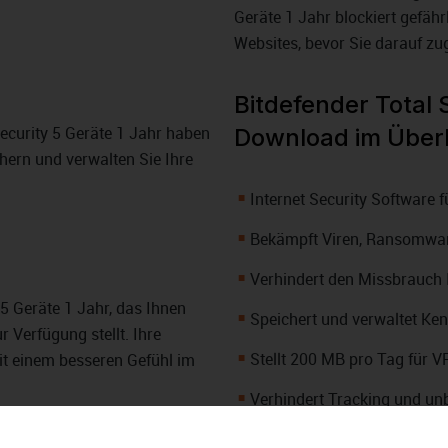
Geräte 1 Jahr blockiert gefähr
Websites, bevor Sie darauf zug
Bitdefender Total 
ecurity 5 Geräte 1 Jahr haben
Download im Überb
hern und verwalten Sie Ihre
Internet Security Software 
Bekämpft Viren, Ransomwar
Verhindert den Missbrauch 
 5 Geräte 1 Jahr, das Ihnen
Speichert und verwaltet Ke
r Verfügung stellt. Ihre
Stellt 200 MB pro Tag für 
mit einem besseren Gefühl im
Verhindert Tracking und un
Schwachstellen-Scanner iden