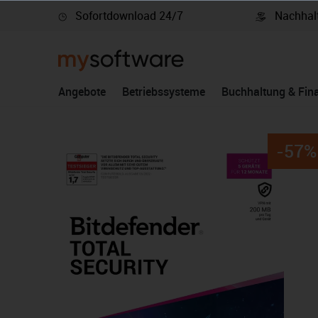
Sofortdownload 24/7
Nachhalt
springen
Zur Hauptnavigation springen
Angebote
Betriebssysteme
Buchhaltung & Fin
-57%