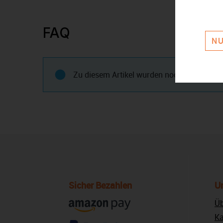
FAQ
NU
Zu diesem Artikel wurden noch keine Frage
Sicher Bezahlen
U
Üb
Ka