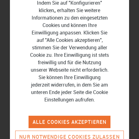
Indem Sie auf "Konfigurieren"
klicken,, erhalten Sie weitere
Informationen zu den eingesetzten
Cookies und können Ihre
Einwilligung anpassen. Klicken Sie
auf "Alle Cookies akzeptieren",
stimmen Sie der Verwendung aller
Cookie zu. Ihre Einwilligung ist stets
freiwillig und für die Nutzung
Lexware Office
unserer Webseite nicht erforderlich.
Sie können Ihre Einwilligung
jederzeit widerrufen, in dem Sie am
unteren Ende jeder Seite die Cookie
Wissenswertes rund um
Einstellungen aufrufen.
Finanzen und Buchführung
ALLE COOKIES AKZEPTIEREN
Vergleich für Buchhaltungssoftware
NUR NOTWENDIGE COOKIES ZULASSEN