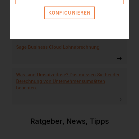
KONFIGURIEREN
WISO Mein Büro Alternativen
Sage Business Cloud Lohnabrechnung
Was sind Umsatzerlöse? Das müssen Sie bei der
Berechnung von Unternehmensumsätzen
beachten.
Ratgeber, News, Tipps