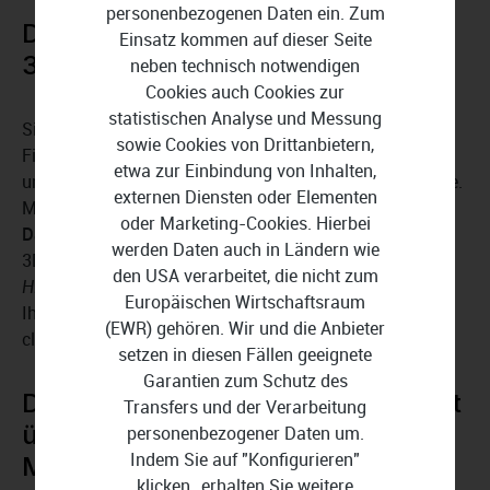
personenbezogenen Daten ein. Zum
DVDFab Player 6 Ultra Mac gibt
Einsatz kommen auf dieser Seite
3D-Filme wieder
neben technisch notwendigen
Cookies auch Cookies zur
statistischen Analyse und Messung
Sie wandeln Blockbuster-Filme in echte 3D-
sowie Cookies von Drittanbietern,
Filmerlebnisse um. Die Ultra-Version des Mediaplayers
etwa zur Einbindung von Inhalten,
unterstützt die 3D-Wiedergabe nahezu aller 3D-Formate.
externen Diensten oder Elementen
Mit dieser Version
geben Sie 3D-Blu-rays, 3D-ISO-
oder Marketing-Cookies. Hierbei
Dateien oder 3D-MKV-Videos wieder
. Die verschiedenen
werden Daten auch in Ländern wie
3D-Ausgabemodi
Anaglyph 3D, 3D Ready, LCD 3D und
den USA verarbeitet, die nicht zum
HDMI 1.4
ermöglichen es Ihnen, einen 3D-Film nach
Europäischen Wirtschaftsraum
Ihren Wünschen anzusehen. Sie wandeln mithilfe der
(EWR) gehören. Wir und die Anbieter
cleveren Algorithmen Ihre 2D-Inhalte in 3D-Filme um.
setzen in diesen Fällen geeignete
Garantien zum Schutz des
DVDFab Player 6 Ultra Mac verfügt
Transfers und der Verarbeitung
über verschiedene Wiedergabe-
personenbezogener Daten um.
Indem Sie auf "Konfigurieren"
Modi
klicken,, erhalten Sie weitere