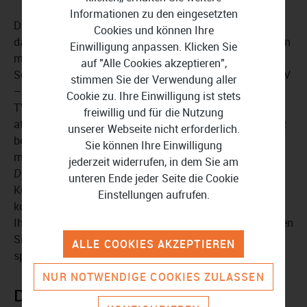
Informationen zu den eingesetzten
Das beeindruckende und intuitive User-Interface sorgt
Cookies und können Ihre
dafür, dass Sie sich nicht lang in die Software einarbeiten
Einwilligung anpassen. Klicken Sie
müssen. Sie verwenden die Software sofort und ohne
auf "Alle Cookies akzeptieren",
Schwierigkeiten. Mit zwei Wiedergabe-Modi – PC und TV
stimmen Sie der Verwendung aller
–
passt sich die Software an Ihre Anforderungen an
. Im
Cookie zu. Ihre Einwilligung ist stets
TV-Modus erleben Sie Ihre Filme in einem
freiwillig und für die Nutzung
atemberaubenden Heimkino-Erlebnis. Der PC-Modus ist
unserer Webseite nicht erforderlich.
besonders für die Wiedergabe auf dem Computer oder
Sie können Ihre Einwilligung
mobilen Endgeräten geeignet. Im HDR10 Modus (
High
jederzeit widerrufen, in dem Sie am
Dynamic Range
) profitieren Sie von verbesserten
unteren Ende jeder Seite die Cookie
Kontrasten, Farbspielen und Bildraten auf HDR10-
Einstellungen aufrufen.
kompatiblen Geräten. Das Vorschau-Fenster erlaubt es
Ihnen, die
Qualität Ihrer Videos zu überprüfen
. Verwenden
Sie die Zeitleiste, um zu Ihren Lieblingsmomenten zu
ALLE COOKIES AKZEPTIEREN
springen.
NUR NOTWENDIGE COOKIES ZULASSEN
DVDFab Player 6 Ultra für Mac - 2