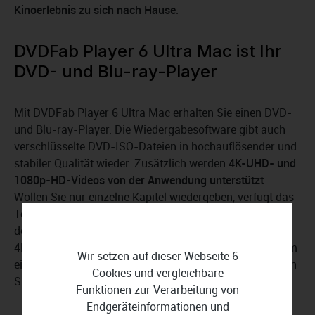
Kinoerlebnis zu sich nach Hause
.
DVDFab Player 6 Ultra Mac ist Ihr
DVD- und Blu-ray-Player
Mit DVDFab Player 6 Ultra Mac erhalten Sie einen DVD-
und Blu-ray-Player. Die Wiedergabesoftware gibt auch
verschlüsselte DVD-ISO-Dateien in hochauflösender und
stabiler Qualität wieder. Zusätzlich werden
4K-UHD- und
1080p-HD-Videos von der Anwendung unterstützt
.
Wollen Sie nur einzelne Kapitel wiedergeben, verfügt das
Tool über die notwendigen Funktionen. Die Wiedergabe
der Menünavigation funktioniert mit DVDs, Blu-rays und
4K-Ultra-HD Blu-rays. Unabhängig davon, ob es sich um
Wir setzen auf dieser Webseite 6
eine originale oder eine gerippte Disc handelt, verwenden
Cookies und vergleichbare
Sie die Menüanzeige und Navigation.
Funktionen zur Verarbeitung von
Endgeräteinformationen und