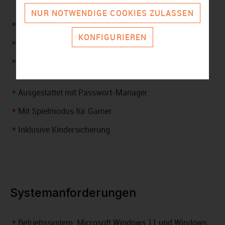
Phishing-Angriffen
NUR NOTWENDIGE COOKIES ZULASSEN
Wehrt Erpressungstrojaner ab
KONFIGURIEREN
Liefert VPN-Dienst
Überwacht personenbezogene Daten und warnt bei
Sicherheitsvorfällen
Ausgestattet mit Passwort-Manager
Mit Spielmodus für Gamer
Inklusive Kindersicherung
Systemanforderungen
Betriebssystem: Microsoft Windows 11 und Windows