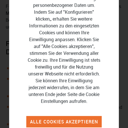
personenbezogener Daten um.
F-Secure Total 1 Gerät 1 Jahr lässt sich einfach über das
Indem Sie auf "Konfigurieren"
My-F-Secure-Konto
steuern und anpassen. Die
klicken,, erhalten Sie weitere
Benutzeroberfläche ist intuitiv gestaltet, sodass auch
Informationen zu den eingesetzten
unerfahrene Anwender Einstellungen schnell finden.
Cookies und können Ihre
Einwilligung anpassen. Klicken Sie
F-Secure Total 1 Gerät 1 Jahr
auf "Alle Cookies akzeptieren",
Download im Überblick:
stimmen Sie der Verwendung aller
Cookie zu. Ihre Einwilligung ist stets
freiwillig und für die Nutzung
Lizenz für 1 Jahr Laufzeit
unserer Webseite nicht erforderlich.
Erlaubt benutzerfreundliche Verwaltung über My-F-
Sie können Ihre Einwilligung
Secure-Konto
jederzeit widerrufen, in dem Sie am
unteren Ende jeder Seite die Cookie
Bietet Schutz vor Viren und Malware
Einstellungen aufrufen.
Verschlüsselt Verbindungen beim Online-Shopping und
Online-Banking
ALLE COOKIES AKZEPTIEREN
Blockiert gefährliche Webseiten und schützt vor