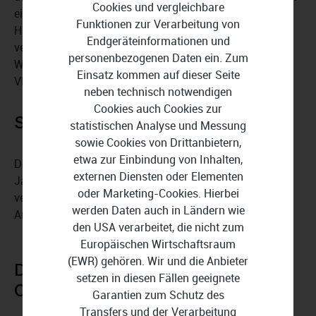
Cookies und vergleichbare
ein öffentliches WLAN-Netzwerk einwählen oder zu
Funktionen zur Verarbeitung von
Hause den Service nutzen – Ihre IP-Adresse wird
Endgeräteinformationen und
verschleiert, sodass Sie nicht von Hackern oder
personenbezogenen Daten ein. Zum
Werbetreibenden verfolgt werden können. Mithilfe des
Einsatz kommen auf dieser Seite
VPNs umgehen Sie zudem Geoblocking-Sperren.
neben technisch notwendigen
Cookies auch Cookies zur
Sicher verwahrt
statistischen Analyse und Messung
sowie Cookies von Drittanbietern,
etwa zur Einbindung von Inhalten,
Der
Passwort-Manager
von F-Secure Total 1 Gerät 1
externen Diensten oder Elementen
Jahr erstellt nicht nur komplexe Kennwörter, sondern
oder Marketing-Cookies. Hierbei
verwaltet diese auch sicher für Sie. Er hilft Ihnen bei
werden Daten auch in Ländern wie
Anmeldungen und spart Zeit.
den USA verarbeitet, die nicht zum
Europäischen Wirtschaftsraum
(EWR) gehören. Wir und die Anbieter
Die Kommandozentrale für Ihren
setzen in diesen Fällen geeignete
Online-Schutz
Garantien zum Schutz des
Transfers und der Verarbeitung