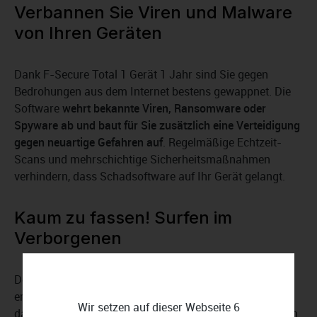
Verbannen Sie Viren und Malware
von Ihren Geräten
Dank F-Secure Total 1 Gerät 1 Jahr sind Sie gegen
Bedrohungen aus dem Internet bestens gewappnet. Die
Software
wehrt bekannte Viren, Ransomware oder
Spyware ab und baut für Sie zusätzlich eine Verteidigung
gegen neuartige Gefahren auf
. Regelmäßige Echtzeit-
Scans und mehrschichtige Sicherheitsmaßnahmen
verhindern, dass Schadsoftware auf Ihr Gerät gelangt.
Kaum zu fassen! Surfen im
Verborgenen
Der
VPN-Dienst
von F-Secure Total 1 Gerät 1 Jahr
ermöglicht es Ihnen, anonym im Internet zu surfen und
Wir setzen auf dieser Webseite 6
dabei Ihre Privatsphäre zu bewahren. Egal, ob Sie sich in