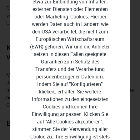
etwa zur Einbindung von Inhalten,
Der
VPN-Dienst
von F-Secure Total 20 Geräte 1 Jahr
externen Diensten oder Elementen
verbirgt Ihre echte IP-Adresse und hilft Ihnen bei der
oder Marketing-Cookies. Hierbei
Umgehung von Geoblocking-Sperren.
werden Daten auch in Ländern wie
den USA verarbeitet, die nicht zum
Europäischen Wirtschaftsraum
Kindersicherung für
(EWR) gehören. Wir und die Anbieter
setzen in diesen Fällen geeignete
verantwortungsbewusste Eltern
Garantien zum Schutz des
Transfers und der Verarbeitung
Mit der
Kindersicherung
von F-Secure Total 20 Geräte 1
personenbezogener Daten um.
Jahr entscheiden Sie, welche Inhalte Ihre Kinder im
Indem Sie auf "Konfigurieren"
Internet sehen dürfen und wie lange der Bildschirm für sie
klicken,, erhalten Sie weitere
hell bleibt. Ungeeignete Webseiten können blockiert und
Informationen zu den eingesetzten
Online-Aktivitäten überwacht werden.
Cookies und können Ihre
Einwilligung anpassen. Klicken Sie
auf "Alle Cookies akzeptieren",
Bitte nicht stören
stimmen Sie der Verwendung aller
Cookie zu. Ihre Einwilligung ist stets