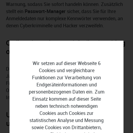
Warnung, sodass Sie sofort handeln können. Zusätzlich
stellt ein
Passwort-Manager
sicher, dass Sie für Ihre
Anmeldedaten nur komplexe Kennwörter verwenden, an
denen Cyberkriminelle und Hacker verzweifeln.
Onlineshopping und Onlinebanking
ohne Sorge
Wir setzen auf dieser Webseite 6
Der
Browsing-Schutz
von F-Secure Total 20 Geräte 1
Cookies und vergleichbare
Jahr verschlüsselt Übertragungen von digitalen
Funktionen zur Verarbeitung von
Finanztransaktionen beim Onlineshopping und
Endgeräteinformationen und
Onlinebanking, damit Sie mit einem besseren Gefühl im
personenbezogenen Daten ein. Zum
Internet einkaufen und Bankgeschäfte erledigen können.
Einsatz kommen auf dieser Seite
neben technisch notwendigen
Cookies auch Cookies zur
Unter dem Radar im Netz
statistischen Analyse und Messung
unterwegs
sowie Cookies von Drittanbietern,