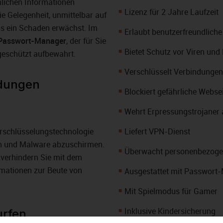
önlichen Informationen
Lizenz für 2 Jahre Laufzeit
e Gelegenheit, unmittelbar auf
us ein Schaden erwächst. Im
Erlaubt benutzerfreundlich
Passwort-Manager
, der für Sie
Bietet Schutz vor Viren un
geschützt aufbewahrt.
Verschlüsselt Verbindunge
ndungen
Blockiert gefährliche Webse
Wehrt Erpressungstrojaner 
erschlüsselungstechnologie
Liefert VPN-Dienst
en und Malware abzuschirmen.
Überwacht personenbezogene
 verhindern Sie mit dem
rmationen zur Beute von
Ausgestattet mit Passwort
Mit Spielmodus für Gamer
Inklusive Kindersicherung
urfen