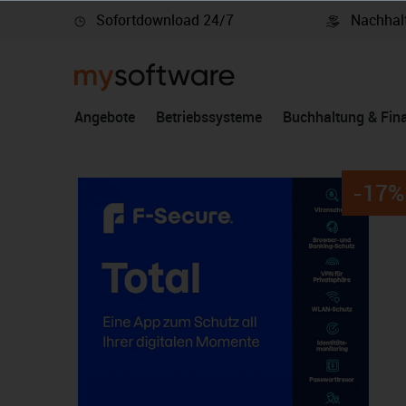
Sofortdownload 24/7
Nachhalt
springen
Zur Hauptnavigation springen
Angebote
Betriebssysteme
Buchhaltung & Fin
-17%