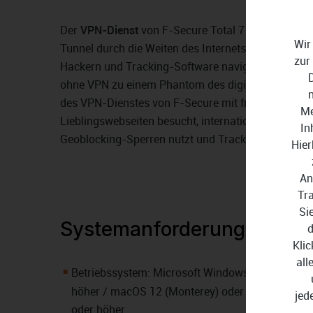
Der
VPN-Dienst
von F-Secure Total 7 Geräte 2 Jahre 
Wir
Tunnel durch die Weiten des Internets, mit denen Si
zur
Hackern und Tracking-Software navigieren. Werden
ohne VPN zu einem Phantom des digitalen Zeitalter
des VPN-Dienstes von F-Secure mit fremder IP-Ad
Me
Lieblingswebseiten besucht, internationale Strea
In
Geoblocking-Sperren nutzt und Tracking keine Chan
Hier
An
Tr
Si
Systemanforderungen
d
Klic
all
Betriebssystem: Microsoft Windows 11 und Win
höher / macOS 12 (Monterey) oder höher / iOS 1
jed
oder höher.