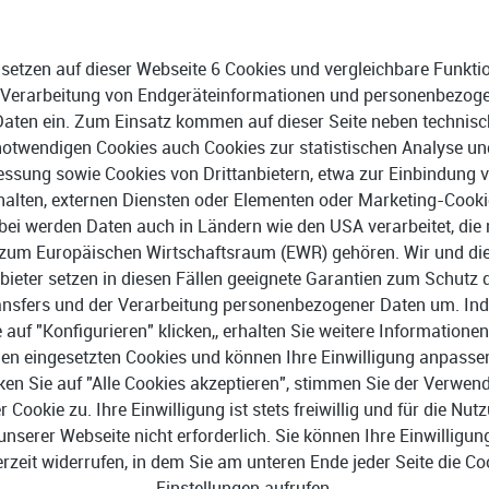
etabliert für Sie virtuelle
 setzen auf dieser Webseite 6 Cookies und vergleichbare Funkti
e Ihre Daten vorbei an
 Verarbeitung von Endgeräteinformationen und personenbezog
 Sie vom gläsernen Surfer
Daten ein. Zum Einsatz kommen auf dieser Seite neben technisc
s, das dank der Unterstützung
notwendigen Cookies auch Cookies zur statistischen Analyse un
resse anonym seine
ssung sowie Cookies von Drittanbietern, etwa zur Einbindung 
ming-Angebote ohne
halten, externen Diensten oder Elementen oder Marketing-Cooki
ce gibt.
bei werden Daten auch in Ländern wie den USA verarbeitet, die 
zum Europäischen Wirtschaftsraum (EWR) gehören. Wir und di
bieter setzen in diesen Fällen geeignete Garantien zum Schutz 
ansfers und der Verarbeitung personenbezogener Daten um. In
e auf "Konfigurieren" klicken,, erhalten Sie weitere Informationen
en eingesetzten Cookies und können Ihre Einwilligung anpasse
ken Sie auf "Alle Cookies akzeptieren", stimmen Sie der Verwe
er Cookie zu. Ihre Einwilligung ist stets freiwillig und für die Nut
dows 10 Version 21H2 oder
Prozessor: x86, intel-basier
unserer Webseite nicht erforderlich. Sie können Ihre Einwilligun
6.6 oder höher / Android 10
ARM-basierte Windows-Table
erzeit widerrufen, in dem Sie am unteren Ende jeder Seite die Co
Einstellungen aufrufen.