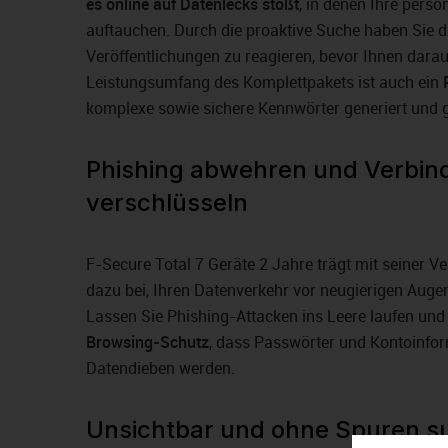
es online auf Datenlecks stößt
, in denen Ihre pers
auftauchen. Durch die proaktive Suche haben Sie di
Veröffentlichungen zu reagieren, bevor Ihnen dara
Leistungsumfang des Komplettpakets ist auch ein
komplexe sowie sichere Kennwörter generiert und 
Phishing abwehren und Verbi
verschlüsseln
F-Secure Total 7 Geräte 2 Jahre trägt mit seiner V
dazu bei, Ihren Datenverkehr vor neugierigen Aug
Lassen Sie Phishing-Attacken ins Leere laufen und
Browsing-Schutz
, dass Passwörter und Kontoinfo
Datendieben werden.
Unsichtbar und ohne Spuren s