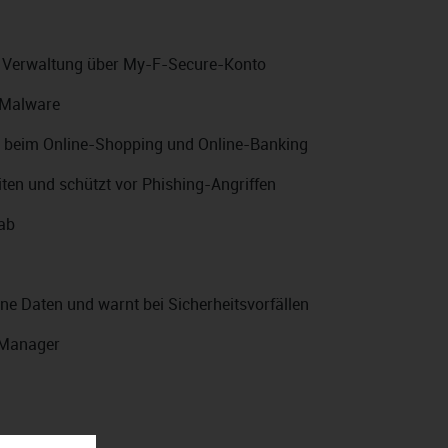
e Verwaltung über My-F-Secure-Konto
d Malware
n beim Online-Shopping und Online-Banking
iten und schützt vor Phishing-Angriffen
ab
 Daten und warnt bei Sicherheitsvorfällen
-Manager