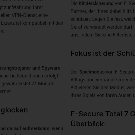
Die
Kindersicherung
von F-Sec
gt zur Wahrung Ihrer
Partner, der Ihnen dabei hilft
nellen VPN-Dienst, eine
schützen. Legen Sie fest, wel
Lizenz ist kompatibel mit den
Gerät verwendet werden darf. 
id.
aus, indem Sie eine Filterliste 
Fokus ist der Schl
essungstrojaner und Spyware
Der
Spielmodus
von F-Secure 
icherheitsfunktionen erfolgt
Alltags und verbannt störend
 gewährleistet 24 Monate
Aktivieren Sie den Modus, we
ernet.
Ihres Spiels von Ihren Augen 
mglocken
F-Secure Total 7 
Überblick:
nd darauf aufmerksam, wenn