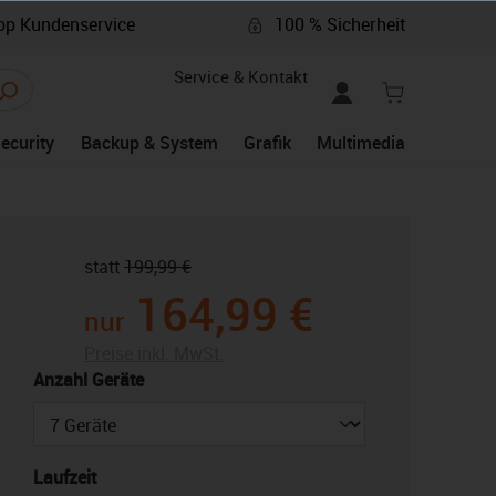
p Kundenservice
100 % Sicherheit
Service & Kontakt
Security
Backup & System
Grafik
Multimedia
statt
199,99 €
164,99 €
nur
Preise inkl. MwSt.
auswählen
Anzahl Geräte
auswählen
Laufzeit