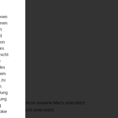
onen
enen
h
d
von
es.
nicht
e
des
dem
 zu
n.
ndung
zung
te und apple-silicon-basierte Macs unterstützt.
g
ts werden nicht unterstützt.
okie