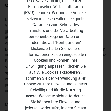
den USA verarbeitet, die nicht zum
einfachster Bedienung
Europäischen Wirtschaftsraum
(EWR) gehören. Wir und die Anbieter
setzen in diesen Fällen geeignete
Die
Benutzerfreundlichkeit
von proDAD ProDRENALIN
Garantien zum Schutz des
V2+ macht die Software für Anfänger und Profis
Transfers und der Verarbeitung
gleichermaßen zugänglich, da die Bearbeitung sowohl
personenbezogener Daten um.
automatisch als auch mit feinjustierten Parametern
Indem Sie auf "Konfigurieren"
vorgenommen werden kann. Die
intuitive
klicken,, erhalten Sie weitere
Benutzeroberfläche
ermöglicht eine mühelose Navigation
Informationen zu den eingesetzten
und eine
schnelle Bearbeitung Ihrer Aufnahmen
. Dank der
Cookies und können Ihre
Batch-Verarbeitungsfunktion
können Sie sogar mehrere
Einwilligung anpassen. Klicken Sie
Videos gleichzeitig optimieren und somit wertvolle Zeit
auf "Alle Cookies akzeptieren",
sparen. Egal, ob Sie nur gelegentlich Ihre Videos
stimmen Sie der Verwendung aller
verbessern möchten oder ein passionierter Filmer sind –
Cookie zu. Ihre Einwilligung ist stets
proDAD ProDRENALIN V2+ bietet Ihnen die Werkzeuge,
freiwillig und für die Nutzung
um Ihre Visionen zum Leben zu erwecken.
unserer Webseite nicht erforderlich.
Sie können Ihre Einwilligung
Mit proDAD ProDRENALIN V2+ stehen Ihnen alle Türen
jederzeit widerrufen, in dem Sie am
offen, um spektakuläre Videos zu erstellen, die Ihre