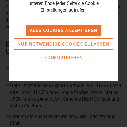
unteren Ende jeder Seite die Cookie
Zuschauer begeistern werden. Lassen Sie sich von dieser
Einstellungen aufrufen.
optimalen Softwarelösung inspirieren und entdecken Sie
die unbegrenzten Möglichkeiten, Ihre Abenteuer auf eine
völlig neue Art und Weise zu präsentieren.
ALLE COOKIES AKZEPTIEREN
proDAD ProDRENALIN V2+ in der
NUR NOTWENDIGE COOKIES ZULASSEN
Übersicht:
KONFIGURIEREN
NEU:
Enthält Storyboard-Funktion, optimierte
Steuerung der Timeline und Vorschau in Echtzeit
Unterstützt folgende Export-Formate: AVC/H.264 (.mp4
oder .mov), H.265 (.mov), Apple ProRes (.mov), Motion
JPEG (.mov), generic .AVI, Canopus HQ/HQX (.avi) und
GoPro Cineform
Entfernt störende Effekte wie den Jello- oder Wobble-
Effekt