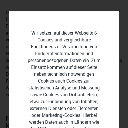
Doch es gibt noch mehr, um Ihre Action-Aufnahmen zum
Leuchten zu bringen. Die Software bietet eine breite
Palette an kreativen Tools, um Ihre Videos individuell
anzupassen. Experimentieren Sie mit
Wir setzen auf dieser Webseite 6
verschiedenen
visuellen Effekten
Cookies und vergleichbare
, optimieren Sie Farben und Kontraste
und finden Sie den perfekten Look, der Ihre persönliche
Funktionen zur Verarbeitung von
Note unterstreicht. Haben Sie diesen Look gefunden,
Endgeräteinformationen und
können Sie die Einstellungen als Vorlage abspeichern und
personenbezogenen Daten ein. Zum
wiederverwenden. Verleihen Sie Ihren Aufnahmen mehr
Einsatz kommen auf dieser Seite
Dynamik, erhöhen Sie den Kontrast oder spielen Sie mit
neben technisch notwendigen
Farbkorrekturen
Cookies auch Cookies zur
(Anpassung von Helligkeit, Kontrast,
Weißabgleich und Farbstimmung), um Ihre Videos noch
statistischen Analyse und Messung
eindrucksvoller zu gestalten.
sowie Cookies von Drittanbietern,
etwa zur Einbindung von Inhalten,
externen Diensten oder Elementen
oder Marketing-Cookies. Hierbei
proDAD ProDRENALIN V2+
werden Daten auch in Ländern wie
kombiniert Profifeatures mit