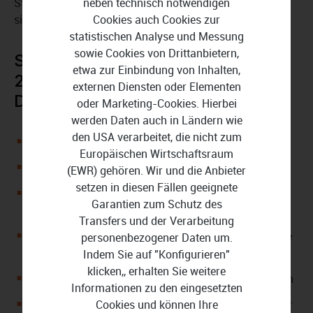
Steuerbescheid einzulegen, falls Sie der Überzeugung
neben technisch notwendigen
sind, dass sich das Finanzamt verrechnet hat.
Cookies auch Cookies zur
statistischen Analyse und Messung
sowie Cookies von Drittanbietern,
SteuerSparErklärung Rentner
etwa zur Einbindung von Inhalten,
2025 (für Steuerjahr 2024)
externen Diensten oder Elementen
Download in der Übersicht:
oder Marketing-Cookies. Hierbei
werden Daten auch in Ländern wie
den USA verarbeitet, die nicht zum
Geeignet für PC und Mac
Europäischen Wirtschaftsraum
Dauerlizenz / Kein Abo
(EWR) gehören. Wir und die Anbieter
setzen in diesen Fällen geeignete
Macht die Steuererklärung 2024 für Rentner und
Garantien zum Schutz des
Pensionäre
Transfers und der Verarbeitung
Liefert den Mantelbogen und alle wichtigen Formulare
personenbezogener Daten um.
inklusive Anlage R
Indem Sie auf "Konfigurieren"
klicken,, erhalten Sie weitere
Ermöglicht die Abgabe von bis zu 3 Steuererklärungen
Informationen zu den eingesetzten
Erlaubt den Datenimport aus der Vorjahresversion der
Cookies und können Ihre