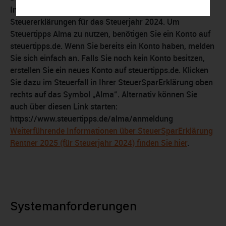
Installationen. Sie ermöglicht die Abgabe von 3
Steuererklärungen für das Steuerjahr 2024. Um
Steuertipps Alma zu nutzen, benötigen Sie ein Konto auf
steuertipps.de. Wenn Sie bereits ein Konto haben, melden
Sie sich einfach an. Falls Sie noch kein Konto besitzen,
erstellen Sie ein neues Konto auf steuertipps.de. Klicken
Sie dazu im Steuerfall in Ihrer SteuerSparErklärung oben
rechts auf das Symbol „Alma“. Alternativ können Sie
auch über diesen Link starten:
https://www.steuertipps.de/alma/anmeldung
Weiterführende Informationen über SteuerSparErklärung
Rentner 2025 (für Steuerjahr 2024) finden Sie hier
.
Systemanforderungen