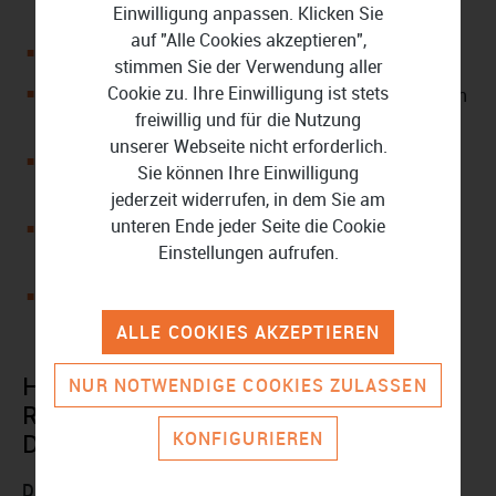
Software
Einwilligung anpassen. Klicken Sie
auf "Alle Cookies akzeptieren",
Unterstützt die vorausgefüllte Steuererklärung
stimmen Sie der Verwendung aller
Cookie zu. Ihre Einwilligung ist stets
Mit BelegManager für die einfache Organisationen von
freiwillig und für die Nutzung
Quittungen
unserer Webseite nicht erforderlich.
Verschickt die Steuerunterlagen auf Wunsch über die
Sie können Ihre Einwilligung
ELSTER-Schnittstelle
jederzeit widerrufen, in dem Sie am
unteren Ende jeder Seite die Cookie
Inklusive Erfassungsbereich für energetische
Einstellungen aufrufen.
Sanierungsmaßnahmen
Interaktiver digitaler Assistent Steuertipps Alma gibt
Ratschläge
ALLE COOKIES AKZEPTIEREN
Hinweis zu SteuerSparErklärung
NUR NOTWENDIGE COOKIES ZULASSEN
Rentner 2025 (für Steuerjahr 2024)
KONFIGURIEREN
Download:
Die Lizenz ist für einen Privatnutzer und maximal 3