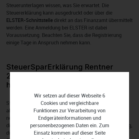
Steuerunterlagen wissen, was Sie erwartet. Die
Steuererklärung kann ausgedruckt oder über die
ELSTER-Schnittstelle
direkt an das Finanzamt übermittelt
werden. Eine Anmeldung bei ELSTER ist dabei
Voraussetzung. Beachten Sie, dass die Registrierung
einige Tage in Anspruch nehmen kann.
SteuerSparErklärung Rentner
2025 – aktuell, praxiserprobt,
hilfreich
Wir setzen auf dieser Webseite 6
SteuerSparErklärung Rentner 2025 berücksichtigt die
Cookies und vergleichbare
aktuellen gesetzlichen Vorgaben und basiert auf den
Funktionen zur Verarbeitung von
neuesten Urteilen im Steuerrecht. Darüber hinaus stellt
Endgeräteinformationen und
die Software digitale
personenbezogenen Daten ein. Zum
Muster und Vorlagen
zur Verfügung,
die es Ihnen ermöglichen, Einspruch gegen Ihren
Einsatz kommen auf dieser Seite