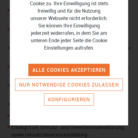
Cookie zu. Ihre Einwilligung ist stets
Läuft auf PC (64-Bit-Windows), Mac, Android- und
freiwillig und für die Nutzung
iOS-Geräten, iPad und als Web-Version im Browser
unserer Webseite nicht erforderlich.
Sie können Ihre Einwilligung
Enthält den Mantelbogen und alle relevanten Anlagen
jederzeit widerrufen, in dem Sie am
für das Steuerjahr 2023
unteren Ende jeder Seite die Cookie
Einstellungen aufrufen.
Unterstützt alle Einkunftsarten: vom Arbeitnehmer über
den Gewerbetreibenden bis zum Vermieter
Berechnet ausländische Einkünfte sowie Einkünfte aus
ALLE COOKIES AKZEPTIEREN
Kapital oder Land- und Forstwirtschaft
NUR NOTWENDIGE COOKIES ZULASSEN
Übernimmt Daten aus dem Vorjahr und aus der
vorausgefüllten Steuererklärung (VaSt)
KONFIGURIEREN
Prüft die Eingaben und den Steuerbescheid auf Fehler
Versendet die Steuererklärung über ELSTER
Erledigt EÜR, Umsatz- und Gewerbesteuererklärung
sowie Umsatzsteuervoranmeldung