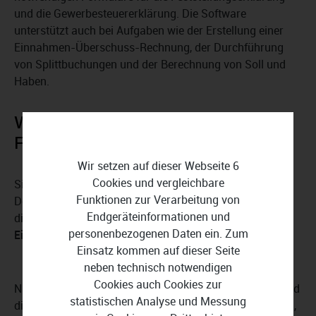
und die Gewerbesteuererklärung. Die Software
unterstützt auch bei Aufgaben wie der Erstellung einer
Einnahmen-Überschuss-Rechnung, der Durchführung
von Splittbuchungen und der Berechnung von Soll und
Haben.
WISO Steuer 2024: mehr
Flexibilität und neue Funktionen
Wir setzen auf dieser Webseite 6
Cookies und vergleichbare
Sie können jederzeit zwischen der App, der
Funktionen zur Verarbeitung von
Downloadversion und dem Webbrowser wechseln, und
Endgeräteinformationen und
die Software
synchronisiert Ihre Eingaben und
personenbezogenen Daten ein. Zum
Einstellungen geräteübergreifend
.
Einsatz kommen auf dieser Seite
neben technisch notwendigen
Cookies auch Cookies zur
Nachdem Sie Ihre Steuererklärung abgegeben haben und
statistischen Analyse und Messung
die Finanzbehörden Ihren Steuerbescheid geprüft haben,