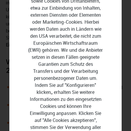
sowie Cookies von Drittanbietern,
informiert Sie die Software darüber, wann Sie Ihre
etwa zur Einbindung von Inhalten,
Unterlagen von den Servern des Finanzamtes abrufen
externen Diensten oder Elementen
können. Sie finden den Bescheid in der Software dann
oder Marketing-Cookies. Hierbei
unter dem Punkt "
Steuerbescheid prüfen
" Wenn das
werden Daten auch in Ländern wie
berechnete Ergebnis nicht mit Ihrer erwarteten
den USA verarbeitet, die nicht zum
Steuererstattung übereinstimmt, steht Ihnen die
Europäischen Wirtschaftsraum
Einspruchshilfe
zur Verfügung.
(EWR) gehören. Wir und die Anbieter
setzen in diesen Fällen geeignete
WISO Steuer 2024 (Steuerjahr
Garantien zum Schutz des
2023) Download in der Übersicht:
Transfers und der Verarbeitung
personenbezogener Daten um.
Indem Sie auf "Konfigurieren"
Lizenz für den WISO Steuer Login (für Anmeldung und
klicken,, erhalten Sie weitere
Registrierung)
Informationen zu den eingesetzten
Geeignet für die Abgabe von bis zu 5
Cookies und können Ihre
Steuererklärungen für Steuerjahr 2023
Einwilligung anpassen. Klicken Sie
auf "Alle Cookies akzeptieren",
Lässt sich für mehrere Personen nutzen - ideal für
stimmen Sie der Verwendung aller
Paare und Familien